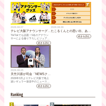
2026.08.07
2026.08.06
テレビ大阪アナウンサーグッ
たこるくんとの思い出、あり
ズの新商品 8月8日(土)に発
ますか？会員のみなさんに聞
TikTokでも話題！5名のアナウン
続きを読む
売！ テーマは「個性全開」5
いてみました
サーによる撮り下ろしビジュアル
を使用した新グッズを発売
人それぞれの"らしさ"を詰め
続きを読む
込んだアイテムが登場
2026.08.05
天竺川原が司会「NEWSクラ
イシス」チャンネル登録者数
2026年3月よりテレビ大阪で地上
10万人突破！テレビ大阪の番
波レギュラー放送中のニュース番
組「NEWSクライシス」が、この
組史上最速記録を更新
続きを読む
たび2026年7月12日(日)に、
YouTubeチャンネル登録者数10万
Ranking
人を達成しました。
1
2