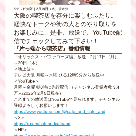
©テレビ大阪｜2月19日（水）放送分
大阪の喫茶店を存分に楽しむふたり。
軽快なトークや街の人とのやり取りを
お楽しみに。
是非、放送で、YouTube配
信でチェックしてみて下さい！
『片っ端から喫茶店』番組情報
「オリックス・バファローズ編」放送：2月17日（月）
～20日（木）
＜地上波＞
テレビ大阪 月曜～木曜 ひる12時5分から放送中
＜YouTube＞
月曜～金曜 朝8時に先行配信 （チャンネル登録者数 9.4
万人/2025年2月5日現在）
これまでの放送回はYouTubeで見られます。チャンネル
登録よろしくお願いします！
https://www.youtube.com/@cafe_and_cafe_and
＜X＞
https://x.com/cafeandcafeand
＜HP＞
https://www.tv-osaka.co.jp/ip4/katappashi/