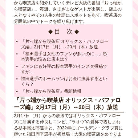
から喫茶店を紹介していくテレビ大阪の番組『片っ端か
ら喫茶店』。毎週、さまざまなゲストが出演し、店主の
人となりやその人生の物語にスポットをあて、喫茶店の
雰囲気の中でトークを繰り広げます。
目 次
「片っ端から喫茶店 オリックス・バファロー
ズ編」2月17日（月）～20日（木）放送
「福田選手は女性のファンが多いのに…」杉
本選手の悩みに店主は？
ファンにも好評の杉本選手のインスタ投稿で
すが…
福田選手のホームランはお金に換算するとい
くら？
『片っ端から喫茶店』番組情報
「片っ端から喫茶店 オリックス・バファロ
ーズ編」2月17日（月）～20日（木）放送
2月17日（月）からの放送ではオリックス・バファロー
ズに所属する仲良しコンビ、"ラオウ"の愛称で親しまれ
る杉本裕太郎選手と、2022年にゴールデン・グラブ賞に
輝いた福田周平選手が初登場！大阪の喫茶店をめぐりま