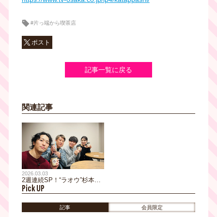
#片っ端から喫茶店
ポスト
記事一覧に戻る
関連記事
2026.03.03
2週連続SP！“ラオウ”杉本裕
Pick UP
太郎が初の取材交渉に挑戦！
オリ党のますだおかだ岡⽥＆
親友 福田周平と大阪の喫茶
記事
会員限定
店巡り！