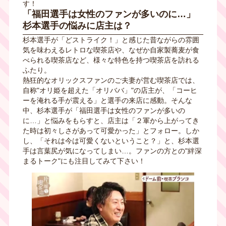
す！
「福田選手は女性のファンが多いのに…」
杉本選手の悩みに店主は？
杉本選手が「どストライク！」と感じた昔ながらの雰囲
気を味わえるレトロな喫茶店や、なぜか自家製蕎麦が食
べられる喫茶店など、様々な特色を持つ喫茶店を訪れる
ふたり。
熱狂的なオリックスファンのご夫妻が営む喫茶店では、
自称"オリ姫を超えた「オリババ」"の店主が、「コーヒ
ーを淹れる手が震える」と選手の来店に感動。そんな
中、杉本選手が「福田選手は女性のファンが多いの
に…」と悩みをもらすと、店主は「２軍から上がってき
た時は初々しさがあって可愛かった」とフォロー。しか
し、「それは今は可愛くないということ？」と、杉本選
手は言葉尻が気になってしまい…。ファンの方との"絆深
まるトーク"にも注目してみて下さい！