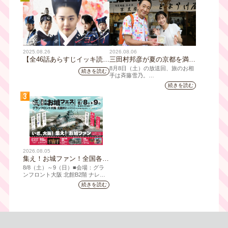
2025.08.26
2026.08.06
【全46話あらすじイッキ読
三田村邦彦が夏の京都を満喫
み】韓国ドラマ『火の女神
｜太っ腹な「無限朝食」、住
8月8日（土）の放送回、旅のお相
続きを読む
ジョンイ』｜テレビ大阪 9
宅街の隠れ家・角打ち、売り
手は斉藤雪乃。
月11日（木）朝8時放送スタ
切れ御免の夏の名物を堪能！
続きを読む
「おとな旅あるき旅」は毎週土曜
ート
三田村大絶賛！暑い時こそ食
3
夕方6:30～放送。三田村邦彦が訪
べたい絶品四川料理も
れた先の土地を歩いて、地元の美
味や美酒、風景を味わい、そして
地元の人々とのふれあいの中から
感じたことを伝える“おとなのため
の”旅番組です。
今回は夏の京都へ。五感で愉し
2026.08.05
む、雅な伝統×心潤す美味いもん
集え！お城ファン！全国各地
のお城PRブースが群雄割
8/8（⼟）～9（日）■会場：グラ
拠！『大阪・お城フェス
ンフロント⼤阪 北館B2階 ナレッ
ジキャピタル コングレコンベンシ
2026』、いよいよ8/8（土）
続きを読む
ョンセンター ⼤⼈ 前売1,400円
から開催！
（当⽇1,600円) 中⾼⽣ 前売800円
（当⽇1,000円）