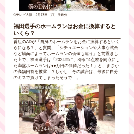
©テレビ大阪｜2月17日（月）放送分
福田選手のホームランはお金に換算すると
いくら？
番組のADが「自身のホームランをお金に換算するといく
らになる？」と質問。「シチュエーションや大事な試合
など場面によってホームランの価値も違う」と前置きし
た上で、福田選手は「2024年に、8回に4点差を同点にし
た満塁ホームランは●●万円の価値だった！」と、まさか
の高額回答を披露！？しかし、その試合は、最後に自分
のミスで負けてしまったそうで…。