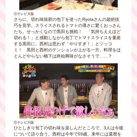
Ⓒテレビ大阪
さらに、切れ味抜群の包丁を使ったRyotaさんの超絶技
巧を見学。スライスされるトマトの薄さに驚くおっさん
たち。せっかくなので黒田も挑戦！ 「気持ちええほど
切れる！」と感動しながら包丁でトマトスライスを量産
する黒田に、西村は思わず「やりすぎ！」とツッコ
ミ！ 黒田と西村のテンションが上がる一方、料理をほ
とんどやらない橋下は終始興味がなさそうで……？
Ⓒテレビ大阪
ひとしきり包丁の切れ味を楽しんだところで、3人は今後
について語り合う。西村は今年で59歳、来年には還暦を