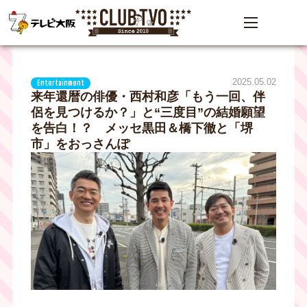
2025.05.02
Entertainment
来年還暦の俳優・西村和彦「もう一回、伴
侶を見つけるか？」と“三度目”の結婚願望
を告白！？ メッセ黒田＆橋下徹と「堺
市」をおっさんぽ