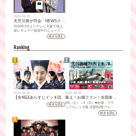
2026.08.05
天竺川原が司会「NEWSクラ
イシス」チャンネル登録者数
2026年3月よりテレビ大阪で地上
10万人突破！テレビ大阪の番
波レギュラー放送中のニュース番
組「NEWSクライシス」が、この
組史上最速記録を更新
続きを読む
たび2026年7月12日(日)に、
YouTubeチャンネル登録者数10万
Ranking
人を達成しました。
1
2
2025.08.26
2026.08.05
【全46話あらすじイッキ読
集え！お城ファン！全国各地
み】韓国ドラマ『火の女神
のお城PRブースが群雄割
8/8（⼟）～9（日）■会場：グラ
続きを読む
ジョンイ』｜テレビ大阪 9
拠！『大阪・お城フェス
ンフロント⼤阪 北館B2階 ナレッ
ジキャピタル コングレコンベンシ
月11日（木）朝8時放送スタ
2026』、いよいよ8/8（土）
続きを読む
ョンセンター ⼤⼈ 前売1,400円
ート
から開催！
3
（当⽇1,600円) 中⾼⽣ 前売800円
（当⽇1,000円）