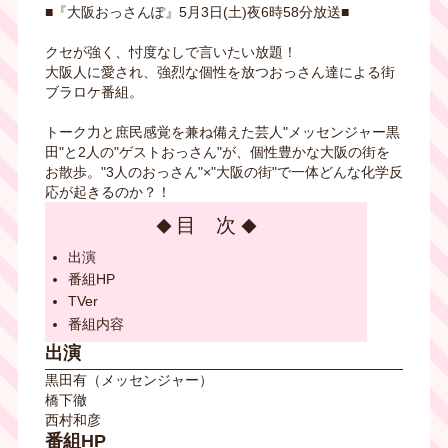
■『大阪おっさんぽ』5月3日(土)夜6時58分放送■
クセが強く、忖度なしで言いたい放題！
大阪人に愛され、強烈な個性を放つおっさん達による街
ブラロケ番組。
トーク力と庶民感覚を兼ね備えた芸人"メッセンジャー黒
田"と2人の"ゲストおっさん"が、個性豊かな大阪の街を
お散歩。"3人のおっさん"×"大阪の街"で一体どんな化学反
応が起きるのか？！
目 次
出演
番組HP
TVer
番組内容
出演
黒田有（メッセンジャー）
橋下徹
西村和彦
番組HP