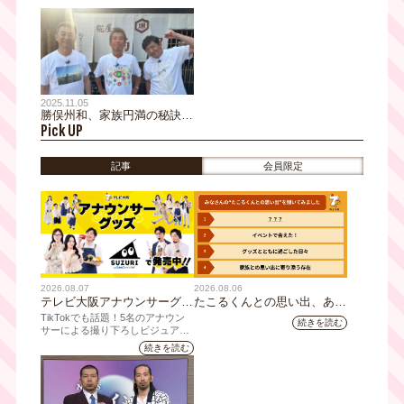
製造現場に興味津々！京橋の
考える“墓じまい”とは……大
ディープエリアへ…マグロが
阪・谷町九丁目でおっさんぽ
名物の立ち飲み屋さんでスタ
終活スペシャル！
ーの苦悩激白＆石原裕次郎と
の㊙話も
2025.11.05
勝俣州和、家族円満の秘訣
Pick UP
は“7年間の朝ごはん”！橋下
徹は妻と人気韓国ドラマの再
現ショット公開！？堺市をお
記事
会員限定
っさんぽ
2026.08.07
2026.08.06
テレビ大阪アナウンサーグッ
たこるくんとの思い出、あり
ズの新商品 8月8日(土)に発
ますか？会員のみなさんに聞
TikTokでも話題！5名のアナウン
続きを読む
売！ テーマは「個性全開」5
いてみました
サーによる撮り下ろしビジュアル
を使用した新グッズを発売
人それぞれの"らしさ"を詰め
続きを読む
込んだアイテムが登場