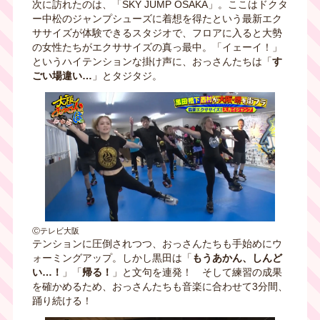
次に訪れたのは、「SKY JUMP OSAKA」。ここはドクタ
ー中松のジャンプシューズに着想を得たという最新エク
ササイズが体験できるスタジオで、フロアに入ると大勢
の女性たちがエクササイズの真っ最中。「イェーイ！」
というハイテンションな掛け声に、おっさんたちは「
す
ごい場違い…
」とタジタジ。
Ⓒテレビ大阪
テンションに圧倒されつつ、おっさんたちも手始めにウ
ォーミングアップ。しかし黒田は「
もうあかん、しんど
い…！
」「
帰る！
」と文句を連発！ そして練習の成果
を確かめるため、おっさんたちも音楽に合わせて3分間、
踊り続ける！