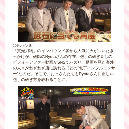
Ⓒテレビ大阪
「實光刃物」のインバウンド客から人気に火がついたき
っかけが、研師のRyotaさんの存在。包丁の研ぎ直しの
ビフォーアフター動画がSNSでバズり、動画を見た海外
の人々がわざわざ店に訪れるほどの“包丁インフルエンサ
ー”なのだ。そこで、おっさんたちもRyotaさんに正しい
包丁の研ぎ方を教わることに。