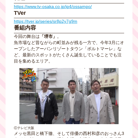
https://www.tv-osaka.co.jp/ip4/ossampo/
TVer
https://tver.jp/series/sr8p2y7g9m
番組内容
今回の舞台は
「堺市」
。
魚市場など昔ながらの町並みが残る一方で、今年3月にオ
ープンしたアーバンリゾートタウン「ポルトマーレ」な
ど、最新のスポットがたくさん誕生していることでも注
目を集めるエリア。
Ⓒテレビ大阪
メッセ黒田と橋下徹、そして俳優の西村和彦のおっさん3