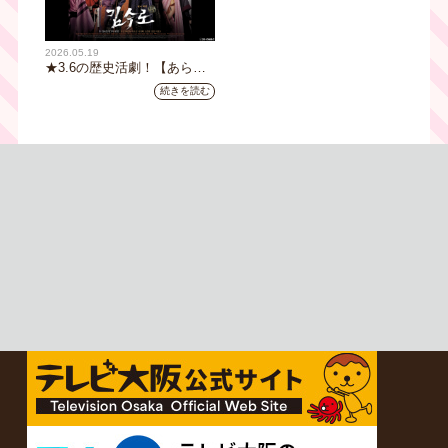
2026.05.19
★3.6の歴史活劇！【あらす
じ全32話イッキ読み】韓国ド
続きを読む
ラマ『鉄の王 キム・スロ』
｜テレビ大阪5月20日(水)あ
さ8時00分スタート【TVer配
信あり】