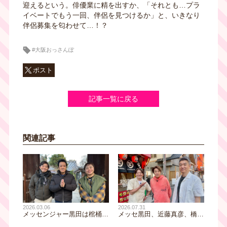
迎えるという。俳優業に精を出すか、「それとも…プラ
イベートでもう一回、伴侶を見つけるか」と、いきなり
伴侶募集を匂わせて…！？
#大阪おっさんぽ
ポスト
記事一覧に戻る
関連記事
2026.07.31
2026.03.06
メッセ黒田、近藤真彦、橋下
メッセンジャー黒田は棺桶体
徹が造幣局で超貴重な貨幣＆
験、HOUND DOG大友康平が