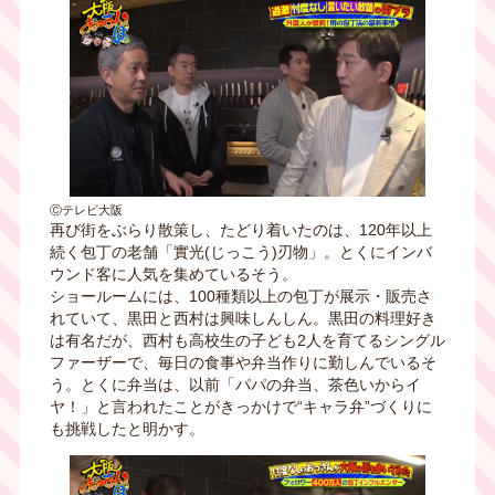
Ⓒテレビ大阪
再び街をぶらり散策し、たどり着いたのは、120年以上
続く包丁の老舗「實光(じっこう)刃物」。とくにインバ
ウンド客に人気を集めているそう。
ショールームには、100種類以上の包丁が展示・販売さ
れていて、黒田と西村は興味しんしん。黒田の料理好き
は有名だが、西村も高校生の子ども2人を育てるシングル
ファーザーで、毎日の食事や弁当作りに勤しんでいるそ
う。とくに弁当は、以前「パパの弁当、茶色いからイ
ヤ！」と言われたことがきっかけで“キャラ弁”づくりに
も挑戦したと明かす。