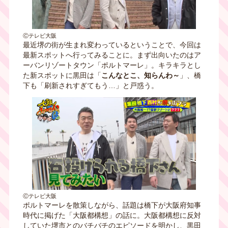
Ⓒテレビ大阪
最近堺の街が生まれ変わっているということで、今回は
最新スポットへ行ってみることに。まず出向いたのはア
ーバンリゾートタウン「ポルトマーレ」。キラキラとし
た新スポットに黒田は「
こんなとこ、知らんわ～
」、橋
下も「刷新されすぎてもう…」と戸惑う。
Ⓒテレビ大阪
ポルトマーレを散策しながら、話題は橋下が大阪府知事
時代に掲げた「大阪都構想」の話に。大阪都構想に反対
していた堺市とのバチバチのエピソードを明かし、黒田