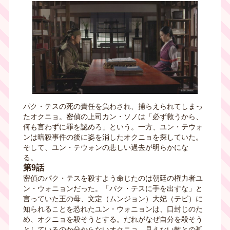
パク・テスの死の責任を負わされ、捕らえられてしまっ
たオクニョ。密偵の上司カン・ソノは「必ず救うから、
何も言わずに罪を認めろ」という。一方、ユン・テウォ
ンは暗殺事件の後に姿を消したオクニョを探していた。
そして、ユン・テウォンの悲しい過去が明らかにな
る。
第9話
密偵のパク・テスを殺すよう命じたのは朝廷の権力者ユ
ン・ウォニョンだった。「パク・テスに手を出すな」と
言っていた王の母、文定（ムンジョン）大妃（テビ）に
知られることを恐れたユン・ウォニョンは、口封じのた
め、オクニョを殺そうとする。だれがなぜ自分を殺そう
としているのか分からないオクニョ。見えない敵との孤