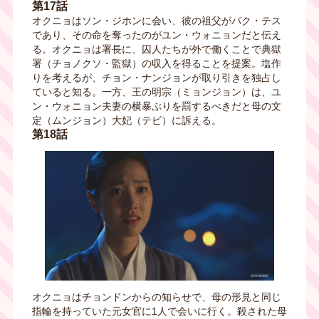
第17話
オクニョはソン・ジホンに会い、彼の祖父がパク・テス
であり、その命を奪ったのがユン・ウォニョンだと伝え
る。オクニョは署長に、囚人たちが外で働くことで典獄
署（チョノクソ・監獄）の収入を得ることを提案。塩作
りを考えるが、チョン・ナンジョンが取り引きを独占し
ていると知る。一方、王の明宗（ミョンジョン）は、ユ
ン・ウォニョン夫妻の横暴ぶりを罰するべきだと母の文
定（ムンジョン）大妃（テビ）に訴える。
第18話
オクニョはチョンドンからの知らせで、母の形見と同じ
指輪を持っていた元女官に1人で会いに行く。殺された母