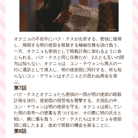
オクニョの不在中にパク・テスが出所する。密偵に復帰
し、帰国する明の使節を暗殺する極秘任務を請け負う。
一方、オクニョも密偵として暗殺計画に加わるように命
じられる。パク・テスと同じ任務だが、2人とも互いの関
与は知らない。オクニョは、ユン・テウォンら商人の一
行に通訳として潜入し、明の使節団に同行する。何も知
らないユン・テウォンはオクニョとの思わぬ再会を喜
ぶ。
第7話
パク・テスとオクニョたち密偵の一団が明の使節の暗殺
計画を決行。使節団の宿営地を襲撃する。大混乱の中、
ユン・テウォンは明の使節を守る。オクニョは探してい
た明の皇帝への密書を見つけるが、その際に明の兵士と
戦い、腕に傷を負う。パク・テスたちはオクニョを使節
団に残したまま、改めて暗殺の機会を探ることに。
第8話