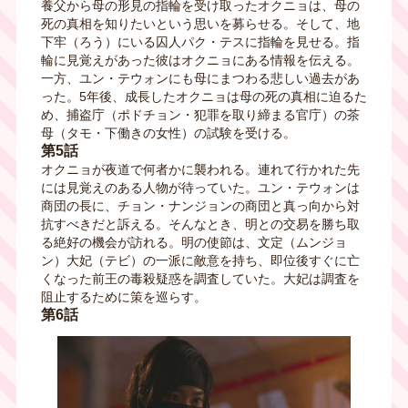
養父から母の形見の指輪を受け取ったオクニョは、母の
死の真相を知りたいという思いを募らせる。そして、地
下牢（ろう）にいる囚人パク・テスに指輪を見せる。指
輪に見覚えがあった彼はオクニョにある情報を伝える。
一方、ユン・テウォンにも母にまつわる悲しい過去があ
った。5年後、成長したオクニョは母の死の真相に迫るた
め、捕盗庁（ポドチョン・犯罪を取り締まる官庁）の茶
母（タモ・下働きの女性）の試験を受ける。
第5話
オクニョが夜道で何者かに襲われる。連れて行かれた先
には見覚えのある人物が待っていた。ユン・テウォンは
商団の長に、チョン・ナンジョンの商団と真っ向から対
抗すべきだと訴える。そんなとき、明との交易を勝ち取
る絶好の機会が訪れる。明の使節は、文定（ムンジョ
ン）大妃（テビ）の一派に敵意を持ち、即位後すぐに亡
くなった前王の毒殺疑惑を調査していた。大妃は調査を
阻止するために策を巡らす。
第6話