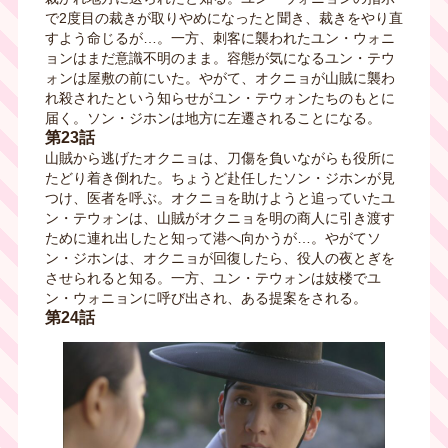
で2度目の裁きが取りやめになったと聞き、裁きをやり直
すよう命じるが…。一方、刺客に襲われたユン・ウォニ
ョンはまだ意識不明のまま。容態が気になるユン・テウ
ォンは屋敷の前にいた。やがて、オクニョが山賊に襲わ
れ殺されたという知らせがユン・テウォンたちのもとに
届く。ソン・ジホンは地方に左遷されることになる。
第23話
山賊から逃げたオクニョは、刀傷を負いながらも役所に
たどり着き倒れた。ちょうど赴任したソン・ジホンが見
つけ、医者を呼ぶ。オクニョを助けようと追っていたユ
ン・テウォンは、山賊がオクニョを明の商人に引き渡す
ために連れ出したと知って港へ向かうが…。やがてソ
ン・ジホンは、オクニョが回復したら、役人の夜とぎを
させられると知る。一方、ユン・テウォンは妓楼でユ
ン・ウォニョンに呼び出され、ある提案をされる。
第24話