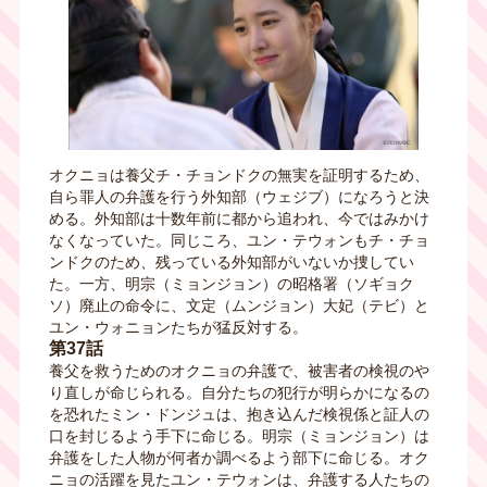
オクニョは養父チ・チョンドクの無実を証明するため、
自ら罪人の弁護を行う外知部（ウェジブ）になろうと決
める。外知部は十数年前に都から追われ、今ではみかけ
なくなっていた。同じころ、ユン・テウォンもチ・チョ
ンドクのため、残っている外知部がいないか捜してい
た。一方、明宗（ミョンジョン）の昭格署（ソギョク
ソ）廃止の命令に、文定（ムンジョン）大妃（テビ）と
ユン・ウォニョンたちが猛反対する。
第37話
養父を救うためのオクニョの弁護で、被害者の検視のや
り直しが命じられる。自分たちの犯行が明らかになるの
を恐れたミン・ドンジュは、抱き込んだ検視係と証人の
口を封じるよう手下に命じる。明宗（ミョンジョン）は
弁護をした人物が何者か調べるよう部下に命じる。オク
ニョの活躍を見たユン・テウォンは、弁護する人たちの