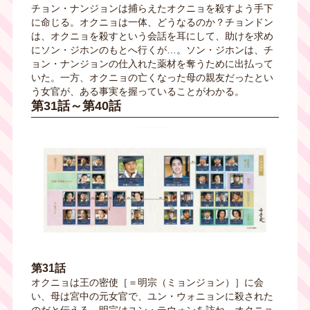
チョン・ナンジョンは捕らえたオクニョを殺すよう手下
に命じる。オクニョは一体、どうなるのか？チョンドン
は、オクニョを殺すという会話を耳にして、助けを求め
にソン・ジホンのもとへ行くが…。ソン・ジホンは、チ
ョン・ナンジョンの仕入れた薬材を奪うために出払って
いた。一方、オクニョの亡くなった母の親友だったとい
う女官が、ある事実を握っていることがわかる。
第31話～第40話
第31話
オクニョは王の密使［＝明宗（ミョンジョン）］に会
い、母は宮中の元女官で、ユン・ウォニョンに殺された