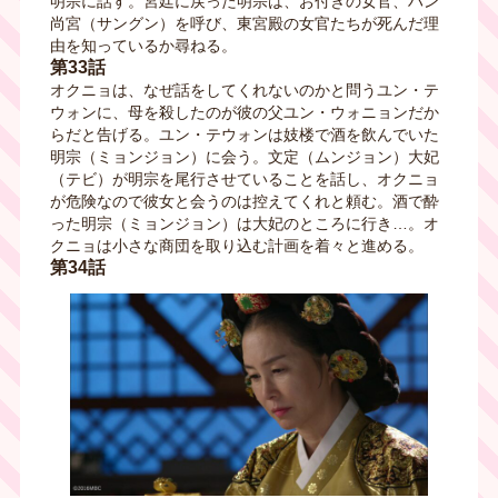
明宗に話す。宮廷に戻った明宗は、お付きの女官、ハン
尚宮（サングン）を呼び、東宮殿の女官たちが死んだ理
由を知っているか尋ねる。
第33話
オクニョは、なぜ話をしてくれないのかと問うユン・テ
ウォンに、母を殺したのが彼の父ユン・ウォニョンだか
らだと告げる。ユン・テウォンは妓楼で酒を飲んでいた
明宗（ミョンジョン）に会う。文定（ムンジョン）大妃
（テビ）が明宗を尾行させていることを話し、オクニョ
が危険なので彼女と会うのは控えてくれと頼む。酒で酔
った明宗（ミョンジョン）は大妃のところに行き…。オ
クニョは小さな商団を取り込む計画を着々と進める。
第34話