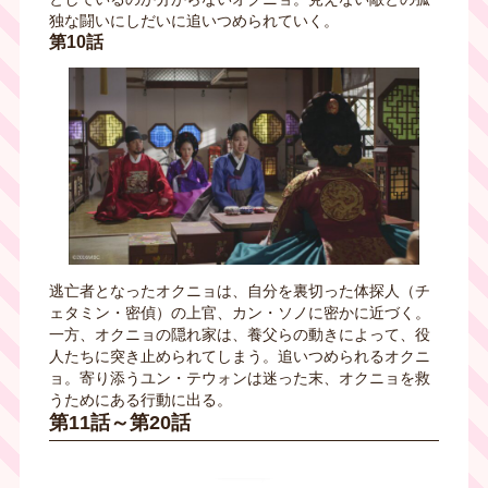
独な闘いにしだいに追いつめられていく。
第10話
逃亡者となったオクニョは、自分を裏切った体探人（チ
ェタミン・密偵）の上官、カン・ソノに密かに近づく。
一方、オクニョの隠れ家は、養父らの動きによって、役
人たちに突き止められてしまう。追いつめられるオクニ
ョ。寄り添うユン・テウォンは迷った末、オクニョを救
うためにある行動に出る。
第11話～第20話