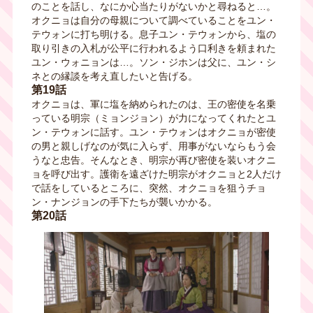
のことを話し、なにか心当たりがないかと尋ねると…。
オクニョは自分の母親について調べていることをユン・
テウォンに打ち明ける。息子ユン・テウォンから、塩の
取り引きの入札が公平に行われるよう口利きを頼まれた
ユン・ウォニョンは…。ソン・ジホンは父に、ユン・シ
ネとの縁談を考え直したいと告げる。
第19話
オクニョは、軍に塩を納められたのは、王の密使を名乗
っている明宗（ミョンジョン）が力になってくれたとユ
ン・テウォンに話す。ユン・テウォンはオクニョが密使
の男と親しげなのが気に入らず、用事がないならもう会
うなと忠告。そんなとき、明宗が再び密使を装いオクニ
ョを呼び出す。護衛を遠ざけた明宗がオクニョと2人だけ
で話をしているところに、突然、オクニョを狙うチョ
ン・ナンジョンの手下たちが襲いかかる。
第20話