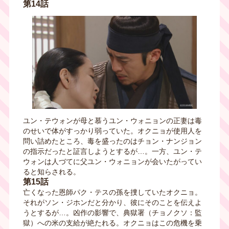
第14話
ユン・テウォンが母と慕うユン・ウォニョンの正妻は毒
のせいで体がすっかり弱っていた。オクニョが使用人を
問い詰めたところ、毒を盛ったのはチョン・ナンジョン
の指示だったと証言しようとするが…。一方、ユン・テ
ウォンは人づてに父ユン・ウォニョンが会いたがってい
ると知らされる。
第15話
亡くなった恩師パク・テスの孫を捜していたオクニョ。
それがソン・ジホンだと分かり、彼にそのことを伝えよ
うとするが…。凶作の影響で、典獄署（チョノクソ：監
獄）への米の支給が絶たれる。オクニョはこの危機を乗