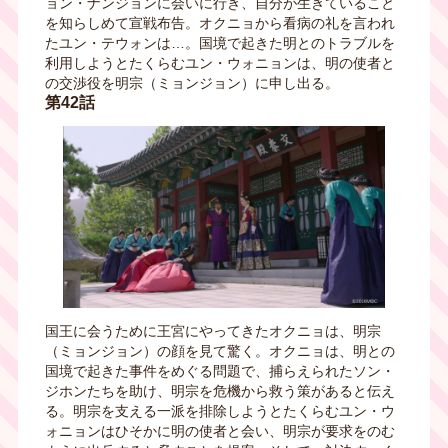
ョン・ナンジョンに会いに行き、自分が生きていること
を知らしめて宣戦布告。オクニョから看病の礼を言われ
たユン・テウォンは…。国境で起きた明とのトラブルを
利用しようとたくらむユン・ウォニョンは、明の使者と
の交渉役を明宗（ミョンジョン）に申し出る。
第42話
国王に会うために王宮にやってきたオクニョは、明宗
（ミョンジョン）の顔を見て驚く。オクニョは、明との
国境で起きた事件をめぐる問題で、捕らえられたソン・
ジホンたちを助け、明宗を危機から救う策があると伝え
る。明宗を支える一派を排除しようとたくらむユン・ウ
ォニョンはひそかに明の使者と会い、明宗が要求をのむ