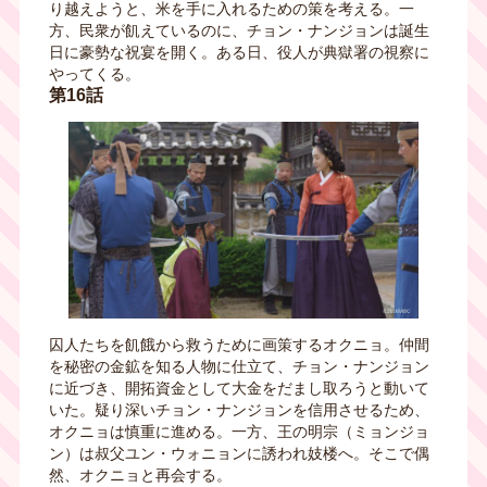
り越えようと、米を手に入れるための策を考える。一
方、民衆が飢えているのに、チョン・ナンジョンは誕生
日に豪勢な祝宴を開く。ある日、役人が典獄署の視察に
やってくる。
第16話
囚人たちを飢餓から救うために画策するオクニョ。仲間
を秘密の金鉱を知る人物に仕立て、チョン・ナンジョン
に近づき、開拓資金として大金をだまし取ろうと動いて
いた。疑り深いチョン・ナンジョンを信用させるため、
オクニョは慎重に進める。一方、王の明宗（ミョンジョ
ン）は叔父ユン・ウォニョンに誘われ妓楼へ。そこで偶
然、オクニョと再会する。