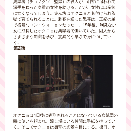
典獄署（チョノクソ：監獄）の役人が、刺客に追われて
深手を負った身重の女性を助ける。だが、女性は出産後
に亡くなってしまう。赤ん坊はオクニョと名付けられ監
獄で育てられることに。刺客を送った黒幕は、王妃の弟
で横暴なユン・ウォニョンだった…。15年後、利発な少
女に成長したオクニョは典獄署で働いていた。囚人から
さまざまな知識を学び、驚異的な早さで身につけてい
く。
第2話
オクニョは4日後に処刑されることになっている盗賊団の
頭に使いを頼まれ、渡し場にいる仲間に手紙を持ってい
く。そこでオクニョは衝撃の光景を目にする。後日、オ