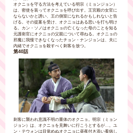
オクニョを守る方法を考えている明宗（ミョンジョン）
は、密使を装ってオクニョを呼び出す。王宮殿の女官に
ならないかと誘い、王の側室になれるかもしれないと告
げる。その提案を受け、オクニョはある思いを打ち明け
る。カン・ソノはオクニョの亡くなった母のことを知る
元護衛官にオクニョの父親について尋ねる。オクニョの
邪魔に我慢できなくなったチョン・ナンジョンは、夫に
内緒でオクニョを殺すべく刺客を放つ。
第40話
刺客に襲われ意識不明の重体のオクニョ。明宗（ミョン
ジョン）は、オクニョを見舞いに行こうとするが…。ユ
ン・テウォンは目覚めぬオクニョに昼夜付き添い看病し