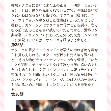
突然オクニョに会いに来た王の密使［＝明宗（ミョンジ
ョン）］は、動きを見張られているので、今後は会い方
を変えねばならないと告げる。オクニョは密使に、ユ
ン・ウォニョンが母を殺した理由はわかったかどうか、
尋ねる。カン・ソノはオクニョの母のことを調べ、亡く
なる前にあることを言い残していたとわかる。髪飾りが
典獄署（チョノクソ）にあったと知った文定（ムンジョ
ン）大妃（テビ）は、オクニョを呼ぶよう命じる。
第35話
オクニョの養父チ・チョンドクが殺人のぬれぎぬを着せ
られ捕らえられる。オクニョが殺された人物を調べる
と、その人物がチョン・ナンジョンの金を管理していた
ことが判明。チ・チョンドクは不利な状況に追い込まれ
自白を迫られる。文定（ムンジョン）大妃（テビ）から
髪飾りのことを聞かれたオクニョは、誰の物かは分から
ないとウソをつくが…。ソン・ジホンは大妃の一派の力
を弱めるため、明宗（ミョンジョン）にある提案をす
る。
第36話