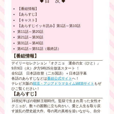
目 次
【番組情報】
【あらすじ】
【キャスト】
【あらすじイッキ読み】第1話～第10話
第11話～第20話
第21話～第30話
第31話～第40話
第41話～第51話（最終話）
【番組情報】
デイリーセレクション『オクニョ 運命の女（ひと）』
9月9日（火）夕方5時25分放送スタート ！
全51話
日本語吹替
（二カ国語）＋日本語字幕
各話のあらすじなどは
番組公式サイト
へ！
テレビ大阪の
韓流・アジアドラマタイムWEBサイト
もぜ
ひご覧ください！
【あらすじ】
16世紀半ばの朝鮮王朝時代。監獄で生まれ育った女性オ
クニョが、数々の困難に立ち向かい、愛と人生を取り戻
す波乱の歴史超大作。母の死の真相を追いながら、自分