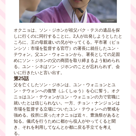
オクニョは、ソン・ジホンが祖父パク・テスの遺品を探
しに行くのに同行することに。2人が出発しようとしたと
ころに、王の母親違いの兄がやってくる。平市署（ピョ
ンシソ：市場を監督する官庁）の署長に就任したユン・
テウォン。父ユン・ウォニョンから、署長としての足固
めにソン・ジホンの父の商団を取り締まるよう勧められ
る。ユン・シネはソン・ジホンのことが忘れられず、会
いに行きたいと言い出す。
第25話
父を亡くしたソン・ジホンは、ユン・ウォニョンとユ
ン・テウォンへの復讐（ふくしゅう）を心に誓う。オク
ニョはユン・テウォンがユン・ウォニョンの力で官職に
就いたとは信じられない。一方、チョン・ナンジョンは
市場を監督する立場についたユン・テウォンへの警戒を
強める。役所に戻ったオクニョは近々、豊漁祭があると
知る。儀式を行うために都から役人がやってくると聞
き、それを利用してなんとか都に戻る手立てを考え
る。