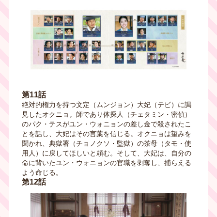
第11話
絶対的権力を持つ文定（ムンジョン）大妃（テビ）に謁
見したオクニョ。師であり体探人（チェタミン・密偵）
のパク・テスがユン・ウォニョンの差し金で殺されたこ
とを話し、大妃はその言葉を信じる。オクニョは望みを
聞かれ、典獄署（チョノクソ・監獄）の茶母（タモ・使
用人）に戻してほしいと頼む。そして、大妃は、自分の
命に背いたユン・ウォニョンの官職を剥奪し、捕らえる
よう命じる。
第12話