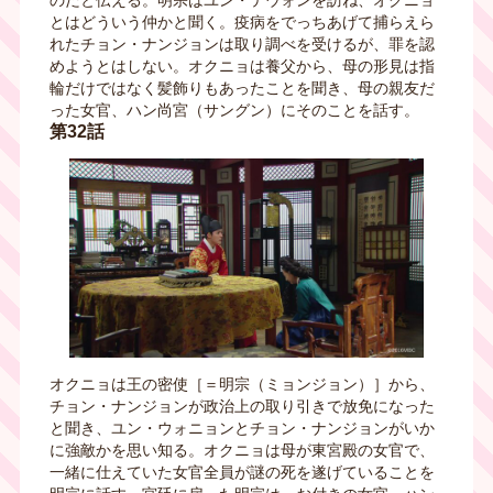
のだと伝える。明宗はユン・テウォンを訪ね、オクニョ
とはどういう仲かと聞く。疫病をでっちあげて捕らえら
れたチョン・ナンジョンは取り調べを受けるが、罪を認
めようとはしない。オクニョは養父から、母の形見は指
輪だけではなく髪飾りもあったことを聞き、母の親友だ
った女官、ハン尚宮（サングン）にそのことを話す。
第32話
オクニョは王の密使［＝明宗（ミョンジョン）］から、
チョン・ナンジョンが政治上の取り引きで放免になった
と聞き、ユン・ウォニョンとチョン・ナンジョンがいか
に強敵かを思い知る。オクニョは母が東宮殿の女官で、
一緒に仕えていた女官全員が謎の死を遂げていることを