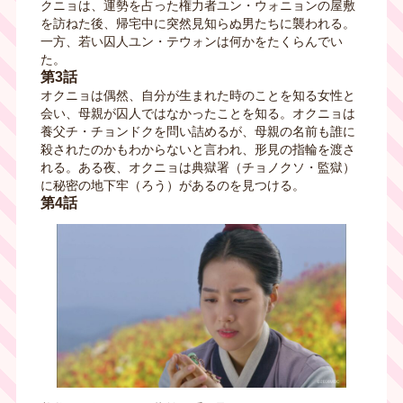
クニョは、運勢を占った権力者ユン・ウォニョンの屋敷
を訪ねた後、帰宅中に突然見知らぬ男たちに襲われる。
一方、若い囚人ユン・テウォンは何かをたくらんでい
た。
第3話
オクニョは偶然、自分が生まれた時のことを知る女性と
会い、母親が囚人ではなかったことを知る。オクニョは
養父チ・チョンドクを問い詰めるが、母親の名前も誰に
殺されたのかもわからないと言われ、形見の指輪を渡さ
れる。ある夜、オクニョは典獄署（チョノクソ・監獄）
に秘密の地下牢（ろう）があるのを見つける。
第4話