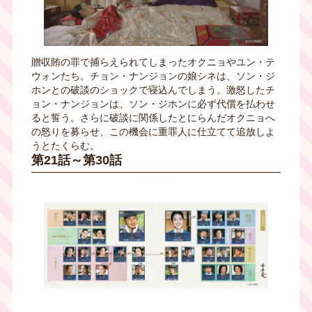
贈収賄の罪で捕らえられてしまったオクニョやユン・テ
ウォンたち。チョン・ナンジョンの娘シネは、ソン・ジ
ホンとの破談のショックで寝込んでしまう。激怒したチ
ョン・ナンジョンは、ソン・ジホンに必ず代償を払わせ
ると誓う。さらに破談に関係したとにらんだオクニョへ
の怒りを募らせ、この機会に重罪人に仕立てて追放しよ
うとたくらむ。
第21話～第30話