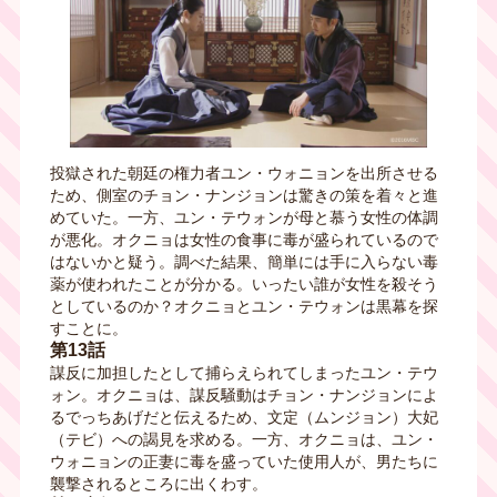
投獄された朝廷の権力者ユン・ウォニョンを出所させる
ため、側室のチョン・ナンジョンは驚きの策を着々と進
めていた。一方、ユン・テウォンが母と慕う女性の体調
が悪化。オクニョは女性の食事に毒が盛られているので
はないかと疑う。調べた結果、簡単には手に入らない毒
薬が使われたことが分かる。いったい誰が女性を殺そう
としているのか？オクニョとユン・テウォンは黒幕を探
すことに。
第13話
謀反に加担したとして捕らえられてしまったユン・テウ
ォン。オクニョは、謀反騒動はチョン・ナンジョンによ
るでっちあげだと伝えるため、文定（ムンジョン）大妃
（テビ）への謁見を求める。一方、オクニョは、ユン・
ウォニョンの正妻に毒を盛っていた使用人が、男たちに
襲撃されるところに出くわす。