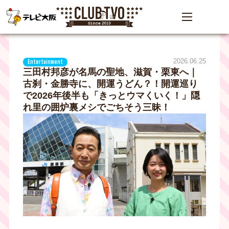
2026.06.25
Entertainment
三田村邦彦が名馬の聖地、滋賀・栗東へ｜
古刹・金勝寺に、開運うどん？！開運巡り
で2026年後半も「きっとウマくいく！」隠
れ里の囲炉裏メシでごちそう三昧！