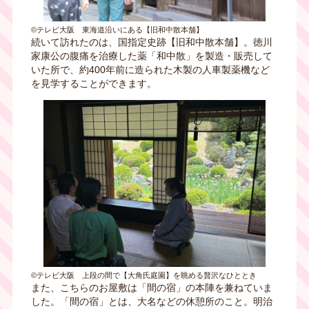
©テレビ大阪 東海道沿いにある【旧和中散本舗】
続いて訪れたのは、国指定史跡【旧和中散本舗】。徳川
家康公の腹痛を治療した薬「和中散」を製造・販売して
いた所で、約400年前に造られた木製の人車製薬機など
を見学することができます。
©テレビ大阪 上段の間で【大⻆氏庭園】を眺める贅沢なひととき
また、こちらのお屋敷は「間の宿」の本陣を兼ねていま
した。「間の宿」とは、大名などの休憩所のこと。明治