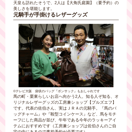
天皇も訪れたそうで、2人は【大⻆氏庭園】（要予約）の
美しさを堪能します。
元騎手が手掛けるレザーグッズ
©テレビ大阪 袋状のバッグ『ボンサック』もおしゃれです
馬の町・栗東らしいお店へ向かう2人。知る人ぞ知る、オ
リジナルレザーグッズの工房兼ショップ【ブルズエフ】
です。代表の佐伯さん、実はＪＲＡの元騎手。『馬のバ
ッグチャーム』や『鞍型コインケース』など、馬をモチ
ーフにした商品が並び、午年である今年のラッキーアイ
テムにおすすめです（工房兼ショップは佐伯さんのご自
宅の中にあるので事前予約が必要です）。