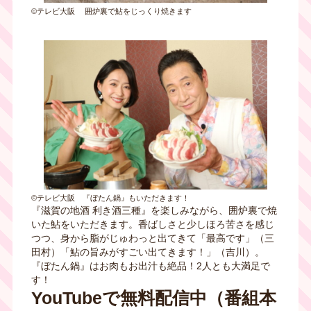
©テレビ大阪 囲炉裏で鮎をじっくり焼きます
©テレビ大阪 『ぼたん鍋』もいただきます！
『滋賀の地酒 利き酒三種』を楽しみながら、囲炉裏で焼
いた鮎をいただきます。香ばしさと少しほろ苦さを感じ
つつ、身から脂がじゅわっと出てきて「最高です」（三
田村）「鮎の旨みがすごい出てきます！」（吉川）。
『ぼたん鍋』はお肉もお出汁も絶品！2人とも大満足で
す！
YouTubeで無料配信中（番組本