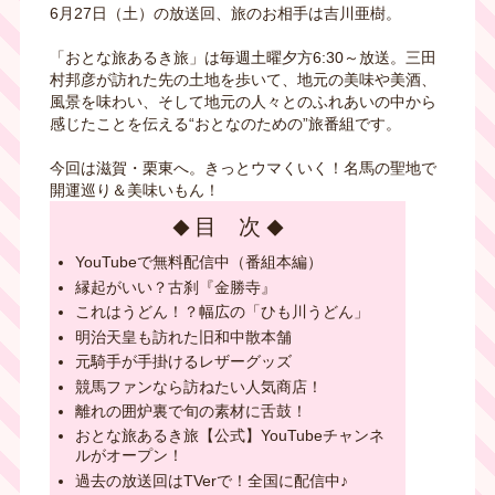
6月27日（土）の放送回、旅のお相手は吉川亜樹。
「おとな旅あるき旅」は毎週土曜夕方6:30～放送。三田
村邦彦が訪れた先の土地を歩いて、地元の美味や美酒、
風景を味わい、そして地元の人々とのふれあいの中から
感じたことを伝える“おとなのための”旅番組です。
今回は滋賀・栗東へ。きっとウマくいく！名馬の聖地で
開運巡り＆美味いもん！
目 次
YouTubeで無料配信中（番組本編）
縁起がいい？古刹『金勝寺』
これはうどん！？幅広の「ひも川うどん」
明治天皇も訪れた旧和中散本舗
元騎手が手掛けるレザーグッズ
競馬ファンなら訪ねたい人気商店！
離れの囲炉裏で旬の素材に舌鼓！
おとな旅あるき旅【公式】YouTubeチャンネ
ルがオープン！
過去の放送回はTVerで！全国に配信中♪