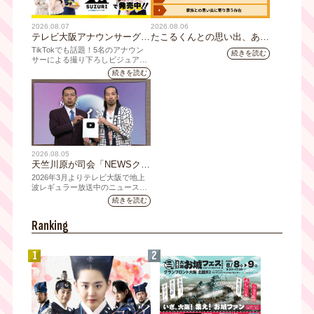
2026.08.07
2026.08.06
テレビ大阪アナウンサーグッ
たこるくんとの思い出、あり
ズの新商品 8月8日(土)に発
ますか？会員のみなさんに聞
TikTokでも話題！5名のアナウン
続きを読む
売！ テーマは「個性全開」5
いてみました
サーによる撮り下ろしビジュアル
を使用した新グッズを発売
人それぞれの"らしさ"を詰め
続きを読む
込んだアイテムが登場
2026.08.05
天竺川原が司会「NEWSクラ
イシス」チャンネル登録者数
2026年3月よりテレビ大阪で地上
10万人突破！テレビ大阪の番
波レギュラー放送中のニュース番
組「NEWSクライシス」が、この
組史上最速記録を更新
続きを読む
たび2026年7月12日(日)に、
YouTubeチャンネル登録者数10万
Ranking
人を達成しました。
1
2