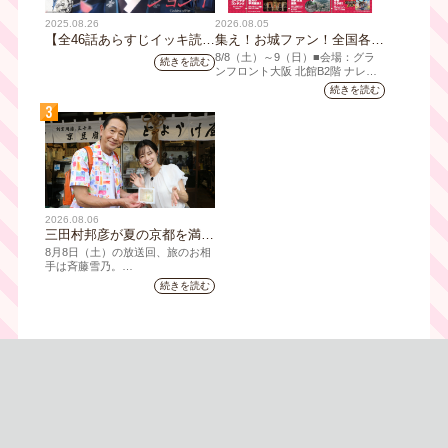
2025.08.26
2026.08.05
【全46話あらすじイッキ読
集え！お城ファン！全国各地
み】韓国ドラマ『火の女神
のお城PRブースが群雄割
8/8（⼟）～9（日）■会場：グラ
続きを読む
ジョンイ』｜テレビ大阪 9
拠！『大阪・お城フェス
ンフロント⼤阪 北館B2階 ナレッ
ジキャピタル コングレコンベンシ
月11日（木）朝8時放送スタ
2026』、いよいよ8/8（土）
続きを読む
ョンセンター ⼤⼈ 前売1,400円
ート
から開催！
3
（当⽇1,600円) 中⾼⽣ 前売800円
（当⽇1,000円）
2026.08.06
三田村邦彦が夏の京都を満喫
｜太っ腹な「無限朝食」、住
8月8日（土）の放送回、旅のお相
宅街の隠れ家・角打ち、売り
手は斉藤雪乃。
切れ御免の夏の名物を堪能！
続きを読む
「おとな旅あるき旅」は毎週土曜
三田村大絶賛！暑い時こそ食
夕方6:30～放送。三田村邦彦が訪
べたい絶品四川料理も
れた先の土地を歩いて、地元の美
味や美酒、風景を味わい、そして
地元の人々とのふれあいの中から
感じたことを伝える“おとなのため
の”旅番組です。
今回は夏の京都へ。五感で愉し
む、雅な伝統×心潤す美味いもん