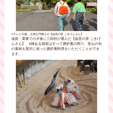
©テレビ大阪 立派な門構えの【如意の里 ごきげんさん】
滋賀・栗東での夕食に三田村が選んだ【如意の里 ごきげ
んさん】。6棟ある個室はすべて囲炉裏の間で、里山の旬
の素材を贅沢に使った囲炉裏料理をいただくことができ
ます。