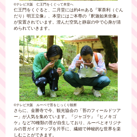
©テレビ大阪 仁王門をくぐって本堂へ
仁王門をくぐると、二月堂には約4ｍある『軍荼利（ぐん
だり）明王立像』、本堂にはご本尊の『釈迦如来坐像』
が安置されています。澄んだ空気と静寂の中で心身が清
められていきます。
©テレビ大阪 ルーペで苔をじっくり観察
さらに、金勝寺で今、観光協会の「苔のフィールドツア
ー」が人気を集めています。『ジャゴケ』『ヒノキゴ
ケ』など70種類の苔が自生しており、ルーペとオリジナ
ルの苔ガイドマップを片手に、繊細で神秘的な世界を楽
しむことができます。