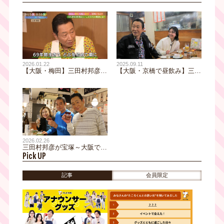
2026.01.22
2025.09.11
【大阪・梅田】三田村邦彦が
【大阪・京橋で昼飲み】三田
大絶賛！昼飲みで楽し
村邦彦が安ウマに魅了された
む"酒・肉・魚"最強グルメ3
地元で60年愛される大衆酒場
選｜おとな旅後追い旅
｜おとな旅後追い旅
2026.02.26
三田村邦彦が宝塚～大阪でお
Pick UP
とな旅・春の90分SP！究極
のアジフライ、ふぐで立ち飲
み、はみでる鰻重も！三田村
記事
会員限定
がハマる「すっぱからい」麺
とは⁈