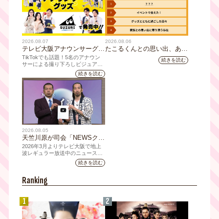
2026.08.07
2026.08.06
テレビ大阪アナウンサーグッ
たこるくんとの思い出、あり
ズの新商品 8月8日(土)に発
ますか？会員のみなさんに聞
TikTokでも話題！5名のアナウン
続きを読む
売！ テーマは「個性全開」5
いてみました
サーによる撮り下ろしビジュアル
を使用した新グッズを発売
人それぞれの"らしさ"を詰め
続きを読む
込んだアイテムが登場
2026.08.05
天竺川原が司会「NEWSクラ
イシス」チャンネル登録者数
2026年3月よりテレビ大阪で地上
10万人突破！テレビ大阪の番
波レギュラー放送中のニュース番
組「NEWSクライシス」が、この
組史上最速記録を更新
続きを読む
たび2026年7月12日(日)に、
YouTubeチャンネル登録者数10万
Ranking
人を達成しました。
1
2