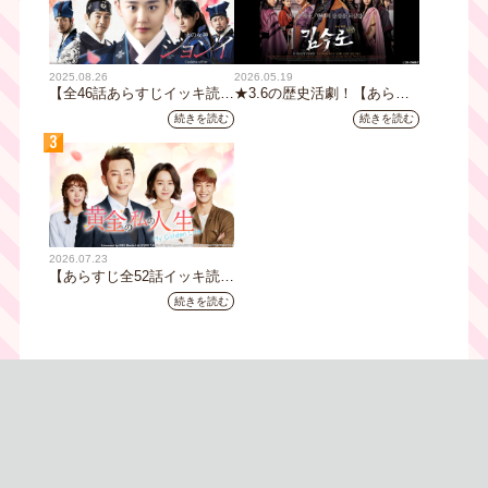
2025.08.26
2026.05.19
【全46話あらすじイッキ読
★3.6の歴史活劇！【あらす
み】韓国ドラマ『火の女神
じ全32話イッキ読み】韓国ド
続きを読む
続きを読む
ジョンイ』｜テレビ大阪 9
ラマ『鉄の王 キム・スロ』
3
月11日（木）朝8時放送スタ
｜テレビ大阪5月20日(水)あ
ート
さ8時00分スタート【TVer配
信あり】
2026.07.23
【あらすじ全52話イッキ読
み】韓国ドラマ『黄金の私の
続きを読む
人生』｜テレビ大阪 月曜～
金曜あさ9時30分放送中