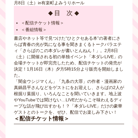
月8日（土）in有楽町よみうりホール
目 次
＜配信チケット情報＞
＜番組情報＞
書店やネット等で見つけた“ひとクセある本”の著者にさ
らば青春の光が気になる事を聞きまくるトークバラエテ
ィ「さらばのこの本ダレが書いとんねん！」。2月8日
（土）に開催される初の単独イベント「本ダレLIVE」の
会場チケットが即完売したため、配信チケットの発売が
決定！1月16日（木）夕方5時15分より販売を開始しまし
た。
「闇金ウシジマくん」「九条の大罪」の作者・漫画家の
真鍋昌平さんなどをゲストにをお迎えし、さらばの2人が
根掘り葉掘り、いろんなことを聞いていきます。地上波
やYouTubeでは聞けない…LIVEだからこそ味わえるディ
ープな話が飛び出すかも！？「本ダレLIVE」だけの豪華
ゲストとのトークを、ぜひ、配信でお楽しみ下さい！
＜配信チケット情報＞