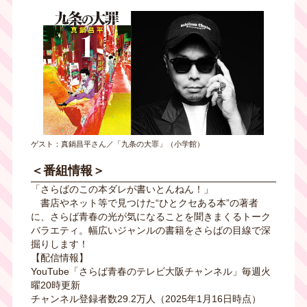
ゲスト：真鍋昌平さん／「九条の大罪」（小学館）
＜番組情報＞
「さらばのこの本ダレが書いとんねん！」
書店やネット等で見つけた“ひとクセある本”の著者
に、さらば青春の光が気になることを聞きまくるトーク
バラエティ。幅広いジャンルの書籍をさらばの目線で深
掘りします！
【配信情報】
YouTube「さらば⻘春のテレビ⼤阪チャンネル」毎週火
曜20時更新
チャンネル登録者数29.2万人（2025年1月16日時点）