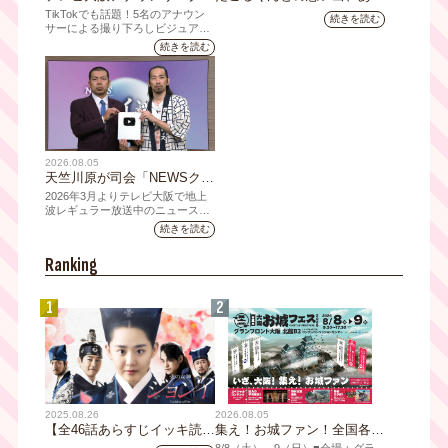
ズの新商品 8月8日(土)に発
ますか？会員のみなさんに聞
TikTokでも話題！5名のアナウン
続きを読む
売！ テーマは「個性全開」5
いてみました
サーによる撮り下ろしビジュアル
を使用した新グッズを発売
人それぞれの"らしさ"を詰め
続きを読む
込んだアイテムが登場
2026.08.05
天竺川原が司会「NEWSクラ
イシス」チャンネル登録者数
2026年3月よりテレビ大阪で地上
10万人突破！テレビ大阪の番
波レギュラー放送中のニュース番
組「NEWSクライシス」が、この
組史上最速記録を更新
続きを読む
たび2026年7月12日(日)に、
YouTubeチャンネル登録者数10万
Ranking
人を達成しました。
1
2
2025.08.26
2026.08.05
【全46話あらすじイッキ読
集え！お城ファン！全国各地
み】韓国ドラマ『火の女神
のお城PRブースが群雄割
8/8（⼟）～9（日）■会場：グラ