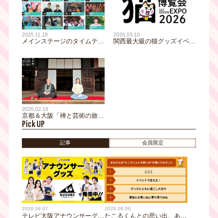
2025.11.18
2026.03.10
メインステージのタイムテー
関西最大級の猫グッズイベン
ブルが発表！【Japan
ト「にゃんこ博覧会2026」5
Mobility Show Kansai 2025／
月2日(土)・3日(日) グランフ
第13回大阪モーターショー】
ロント大阪で開催！
人気アーティストのライブや
レーシングドライバーのトー
クショーも！
2026.02.18
京都＆大阪「禅と芸術の旅」
Pick UP
で、ヴァイオリニスト松尾依
里佳が、身も心も整える贅沢
な時間を体験！
記事
会員限定
2026.08.07
2026.08.06
テレビ大阪アナウンサーグッ
たこるくんとの思い出、あり