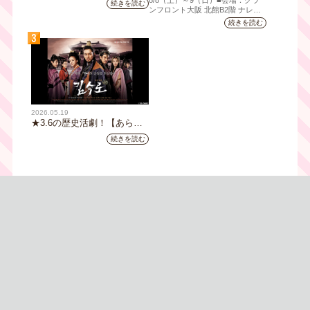
続きを読む
ジョンイ』｜テレビ大阪 9
拠！『大阪・お城フェス
ンフロント⼤阪 北館B2階 ナレッ
ジキャピタル コングレコンベンシ
月11日（木）朝8時放送スタ
2026』、いよいよ8/8（土）
続きを読む
ョンセンター ⼤⼈ 前売1,400円
ート
から開催！
3
（当⽇1,600円) 中⾼⽣ 前売800円
（当⽇1,000円）
2026.05.19
★3.6の歴史活劇！【あらす
じ全32話イッキ読み】韓国ド
続きを読む
ラマ『鉄の王 キム・スロ』
｜テレビ大阪5月20日(水)あ
さ8時00分スタート【TVer配
信あり】