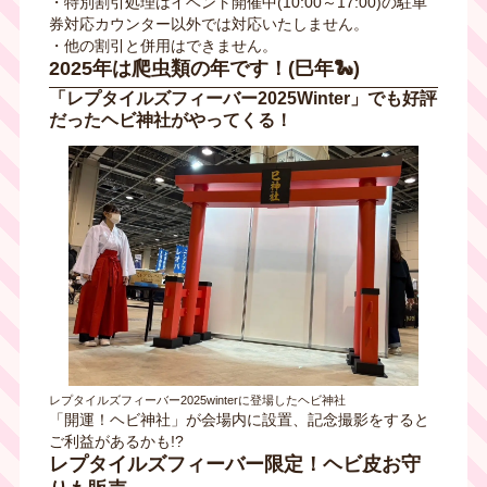
・特別割引処理はイベント開催中(10:00～17:00)の駐車
券対応カウンター以外では対応いたしません。
・他の割引と併用はできません。
2025年は爬虫類の年です！(巳年🐍)
「レプタイルズフィーバー2025Winter」でも好評
だったヘビ神社がやってくる！
レプタイルズフィーバー2025winterに登場したヘビ神社
「開運！ヘビ神社」が会場内に設置、記念撮影をすると
ご利益があるかも!?
レプタイルズフィーバー限定！ヘビ皮お守