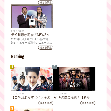
を使用した新グッズを発売
人それぞれの"らしさ"を詰め
続きを読む
込んだアイテムが登場
2026.08.05
天竺川原が司会「NEWSクラ
イシス」チャンネル登録者数
2026年3月よりテレビ大阪で地上
10万人突破！テレビ大阪の番
波レギュラー放送中のニュース番
組「NEWSクライシス」が、この
組史上最速記録を更新
続きを読む
たび2026年7月12日(日)に、
YouTubeチャンネル登録者数10万
Ranking
人を達成しました。
1
2
2025.08.26
2026.05.19
【全46話あらすじイッキ読
★3.6の歴史活劇！【あらす
み】韓国ドラマ『火の女神
じ全32話イッキ読み】韓国ド
続きを読む
続きを読む
ジョンイ』｜テレビ大阪 9
ラマ『鉄の王 キム・スロ』
3
月11日（木）朝8時放送スタ
｜テレビ大阪5月20日(水)あ