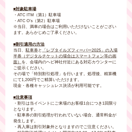
■対象駐車場
・ATC ITM（第1）駐車場
・ATC O’s（第2）駐車場
※当日、満車の場合はご利用いただけないことがござい
ます。あらかじめご了承ください。
■割引適用の方法
当日、
駐車券
と
「レプタイルズフィーバー2025」の入場
半券（デジタルチケットの場合はスマートフォン等の画
面）
を、会場内のヘビ神社付近にある対応カウンターに
ご提示ください。
その場で「特別割引処理」を行います。処理後、精算機
にて1,200円でご精算いただけます。
現金・各種キャッシュレス決済が利用可能です。
■注意事項
・割引は当イベントにご来場のお客様1台につき1回限り
となります。
・駐車券の割引処理が行われていない場合、通常料金が
発生します。
・再入庫は割引対象外となりますのでご注意ください。