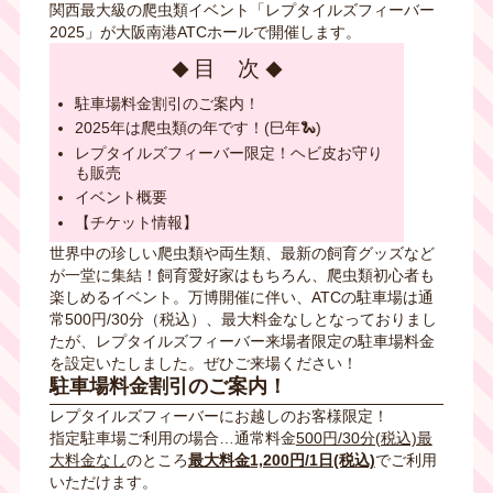
関西最大級の爬虫類イベント「レプタイルズフィーバー
2025」が大阪南港ATCホールで開催します。
目 次
駐車場料金割引のご案内！
2025年は爬虫類の年です！(巳年🐍)
レプタイルズフィーバー限定！ヘビ皮お守り
も販売
イベント概要
【チケット情報】
世界中の珍しい爬虫類や両生類、最新の飼育グッズなど
が一堂に集結！飼育愛好家はもちろん、爬虫類初心者も
楽しめるイベント。万博開催に伴い、ATCの駐車場は通
常500円/30分（税込）、最大料金なしとなっておりまし
たが、レプタイルズフィーバー来場者限定の駐車場料金
を設定いたしました。ぜひご来場ください！
駐車場料金割引のご案内！
レプタイルズフィーバーにお越しのお客様限定！
指定駐車場ご利用の場合…通常料金
500円/30分(税込)最
大料金なし
のところ
最大料金1,200円/1日(税込)
でご利用
いただけます。