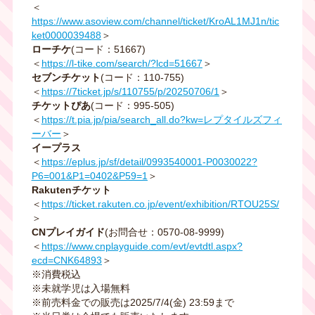
＜
https://www.asoview.com/channel/ticket/KroAL1MJ1n/tic
ket0000039488
＞
ローチケ
(コード：51667)
＜
https://l-tike.com/search/?lcd=51667
＞
セブンチケット
(コード：110-755)
＜
https://7ticket.jp/s/110755/p/20250706/1
＞
チケットぴあ
(コード：995-505)
＜
https://t.pia.jp/pia/search_all.do?kw=レプタイルズフィ
ーバー
＞
イープラス
＜
https://eplus.jp/sf/detail/0993540001-P0030022?
P6=001&P1=0402&P59=1
＞
Rakutenチケット
＜
https://ticket.rakuten.co.jp/event/exhibition/RTOU25S/
＞
CNプレイガイド
(お問合せ：0570-08-9999)
＜
https://www.cnplayguide.com/evt/evtdtl.aspx?
ecd=CNK64893
＞
※消費税込
※未就学児は入場無料
※前売料金での販売は2025/7/4(金) 23:59まで