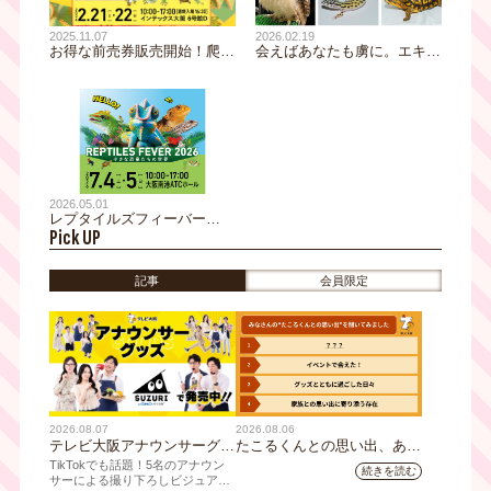
2025.11.07
2026.02.19
お得な前売券販売開始！爬虫
会えばあなたも虜に。エキゾ
類・エキゾチックアニマルイ
チックアニマルの祭典「レプ
ベント『レプタイルズフィー
タイルズフィーバー」いよい
バー2026 Winter』開催決
よ今週末開幕！新企画も盛り
定！
だくさん！
2026.05.01
レプタイルズフィーバー
Pick UP
2026開催決定！お得な前売
り券販売開始
記事
会員限定
2026.08.07
2026.08.06
テレビ大阪アナウンサーグッ
たこるくんとの思い出、あり
ズの新商品 8月8日(土)に発
ますか？会員のみなさんに聞
TikTokでも話題！5名のアナウン
続きを読む
売！ テーマは「個性全開」5
いてみました
サーによる撮り下ろしビジュアル