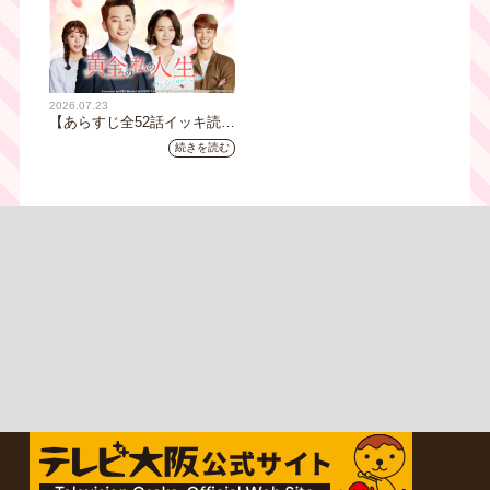
ート
さ8時00分スタート【TVer配
信あり】
2026.07.23
【あらすじ全52話イッキ読
み】韓国ドラマ『黄金の私の
続きを読む
人生』｜テレビ大阪 月曜～
金曜あさ9時30分放送中