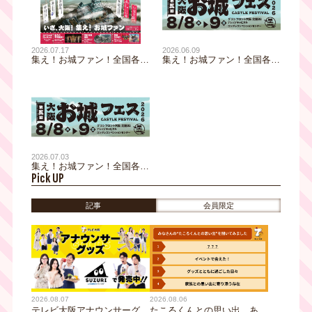
2026.07.17
2026.06.09
集え！お城ファン！全国各地
集え！お城ファン！全国各地
のお城PRブースが群雄割
のお城PRブースが群雄割
拠！『大阪・お城フェス
拠！『⼤阪・お城フェス
2026』全出展社を発表！迫
2026』只今、各プレイガイ
力の甲冑展示も決定！
ドにて前売券発売中！
2026.07.03
集え！お城ファン！全国各地
Pick UP
のお城PRブースが群雄割
拠！『大阪・お城フェス
2026』特別企画展示、ステ
記事
会員限定
ージプログラムを発表！
2026.08.07
2026.08.06
テレビ大阪アナウンサーグッ
たこるくんとの思い出、あり