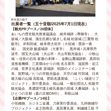
昨年度の様子
出展者一覧（五十音順/2025年7月1日現在）
【観光PRブース／26団体】
あいちの歴史観光推進協議会、綾井城跡（專稱寺）、大
坂城／大阪城、蒲生氏郷が築きし名城 松坂城 (三重県 松
阪市)、岸和田城、岐阜県大垣市（大垣城・墨俣一夜
城）、 国史跡 飯盛城跡 （大東市）、黒井城 / 兵庫県丹
波市、国宝犬山城 （犬山市・犬山市観光協会）、小牧山
城 ～信長の石垣 家康の本陣～、金剛山麓城跡群、真田街
道推進機構、三英傑ゆかりの地 名古屋市、滋賀県・近江
の城、世界文化遺産 原城跡、戦国のメインステージ岐
阜、龍野城／たつの市観光協会、天空の城 竹田城、日本
最大級の山城 高取城、肥前名護屋城、「ふくい城巡りプ
ロジェクト」実行委員会、福山城、一般社団法人 松阪市
観光協会、美濃国守護土岐氏最後の居城 大桑城跡、もう
ひとつの京都（森の京都DMO）、和歌山城
【企業PRブース／14社】
小笹織物、カジタニ金属、刀座実行委員会、九州御城印
プロジェクト・金之助商店、真田雁丸屋、刺繍縫工処 千