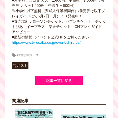
■⼊場料：当⽇券 ⼤⼈＝1,600円、中⾼⽣＝1,000円（前
売券 ⼤⼈＝1,400円、中⾼⽣＝800円）
※⼩学⽣以下無料（要成⼈保護者同伴）/前売券は以下プ
レイガイドにて6月2日（月）より発売中！
■券売場所：ローソンチケット、セブンチケット、チケッ
トぴあ、イープラス、楽天チケット、CNプレイガイド、
アソビュー！
■最新の情報はイベント公式HPをご覧ください
https://www.tv-osaka.co.jp/event/shirofes/
#大阪お城フェス
ポスト
記事一覧に戻る
関連記事