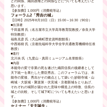
との関係、織田政権との関係などについても考えたいと
思います。
【参加費】1,000円（消費税等込）
フォーラム2「秀吉の城」
【日時】2025年8月10日（日）15:00～16:30（90分）
■出演者
千田嘉博 氏（名古屋市立大学高等教育院教授／奈良大学
特別教授）
福島克彦 氏（大山崎町歴史資料館館長）
中西裕樹 氏（京都先端科学大学全学共通教育機構特任准
教授）
■進行
北川央 氏（九度山・真田ミュージアム名誉館長）
■内容
本能寺の変で非業の死を遂げた織田信長の後継者として
天下統一を果たした豊臣秀吉。このフォーラムでは、本
能寺の変後、秀吉がその拠点として築いた妙顕寺城・山
崎城・大坂城・聚楽第・伏見城・京都新城をとりあげ、
それぞれの城郭が築かれた意味や構造上の特徴、信長の
城との比較、そして城下町についても考えたいと思いま
す。
【参加費】1,000円（消費税等込）
セミナー「天主誕生」