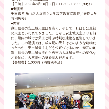
【日時】2025年8月10日（日）11:30～13:00（90分）
■出演者
千田嘉博 氏（名古屋市立大学高等教育院教授／奈良大学
特別教授）
■内容
織田信長の安土城天主は名高く、そして、しばしば最初
の天主といわれてきました。しかし安土城天主よりも前
に、畿内の城では天主と呼ぶ特別な建物を創造していま
した。この講演では、成立期の天主はどのような建物だ
ったのか、安土城天主をどう位置づけるのか、鯱瓦の創
造、信長の安土城天主から秀吉の大坂城天守への変化な
どを軸に、天主誕生の謎を読み解きます。
【参加費】1,000円（消費税等込）