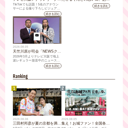
ズの新商品 8月8日(土)に発
ますか？会員のみなさんに聞
TikTokでも話題！5名のアナウン
続きを読む
売！ テーマは「個性全開」5
いてみました
サーによる撮り下ろしビジュアル
を使用した新グッズを発売
人それぞれの"らしさ"を詰め
続きを読む
込んだアイテムが登場
2026.08.05
天竺川原が司会「NEWSクラ
イシス」チャンネル登録者数
2026年3月よりテレビ大阪で地上
10万人突破！テレビ大阪の番
波レギュラー放送中のニュース番
組「NEWSクライシス」が、この
組史上最速記録を更新
続きを読む
たび2026年7月12日(日)に、
YouTubeチャンネル登録者数10万
Ranking
人を達成しました。
1
2
2026.08.06
2026.08.05
三田村邦彦が夏の京都を満喫
集え！お城ファン！全国各地
｜太っ腹な「無限朝食」、住
のお城PRブースが群雄割