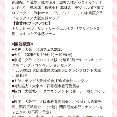
糸繍院、至誠堂／戦国浪漫、城郭合体オシロボッツ、せ
いほんや、戦国魂、株式会社 草林舎、デジタル城下町プ
ロジェクト、Prijewe∞（プリ・ジュエ）、山本書院グラ
フィックス／大阪お城マップ
【協賛PRブース／3社】
キリンビール、サントリーウエルネス サプリメント3
種、スキンケア体感ブース
<開催概要>
■名称：⼤阪・お城フェス2025
■会期：2025年8⽉9⽇(⼟)〜10⽇(日)
■会場：グランフロント⼤阪 北館 B2階 ナレッジキャピ
タル コングレコンベンションセンター
〒530-0011 ⼤阪市北区⼤深町3-1 グランフロント⼤阪
北館 B2F
■主催：テレビ⼤阪株式会社/株式会社コングレ
■特別協力：大東市、四條畷市教育委員会
■協力：大阪城パークマネジメント（株）、（株）バケッ
ト
■後援：⼤阪市、⼤阪市教育委員会、（公財）⼤阪観光
局、関⻄広域連合、（⼀財）関⻄観光本部、ナレッジキ
ャピタル(順不同／予定)