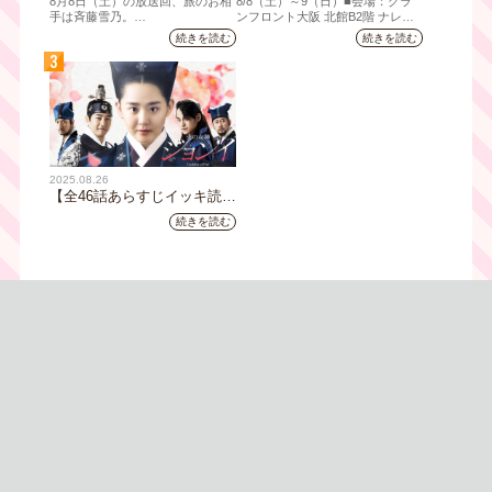
8月8日（土）の放送回、旅のお相
8/8（⼟）～9（日）■会場：グラ
宅街の隠れ家・角打ち、売り
拠！『大阪・お城フェス
手は斉藤雪乃。
ンフロント⼤阪 北館B2階 ナレッ
ジキャピタル コングレコンベンシ
切れ御免の夏の名物を堪能！
2026』、いよいよ8/8（土）
続きを読む
続きを読む
「おとな旅あるき旅」は毎週土曜
ョンセンター ⼤⼈ 前売1,400円
三田村大絶賛！暑い時こそ食
から開催！
3
夕方6:30～放送。三田村邦彦が訪
（当⽇1,600円) 中⾼⽣ 前売800円
べたい絶品四川料理も
れた先の土地を歩いて、地元の美
（当⽇1,000円）
味や美酒、風景を味わい、そして
地元の人々とのふれあいの中から
感じたことを伝える“おとなのため
の”旅番組です。
今回は夏の京都へ。五感で愉し
2025.08.26
む、雅な伝統×心潤す美味いもん
【全46話あらすじイッキ読
み】韓国ドラマ『火の女神
続きを読む
ジョンイ』｜テレビ大阪 9
月11日（木）朝8時放送スタ
ート