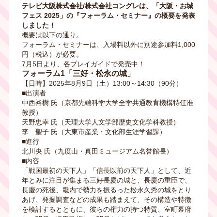
テレビ⼤阪株式会社/株式会社コングレは、「⼤阪・お城
フェス 2025」の『フォーラム・セミナー』の概要を発表
しました！
概要は以下の通り。
フォーラム・セミナーは、入場料以外に別途参加料1,000
円（税込）が必要。
7月5日より、各プレイガイドで発売中！
フォーラム1「三好・松永の城」
【日時】2025年8月9日（土）13:00～14:30（90分）
■出演者
中西裕樹 氏（京都先端科学大学全学共通教育機構特任准
教授）
天野忠幸 氏（天理大学人文学部歴史文化学科教授）
李 聖子 氏（大東市産業・文化部生涯学習課）
■進行
北川央 氏（九度山・真田ミュージアム名誉館長）
■内容
「戦国最初の天下人」「信長以前の天下人」として、近
年とみに注目が集まる三好長慶の城と、長慶の重臣で、
長慶の死後、畿内で勢力を振るった松永久秀の城をとり
あげ、発掘調査などの成果も踏まえて、その構造や特徴
を検討するとともに、彼らの権力の持つ特質、室町幕府