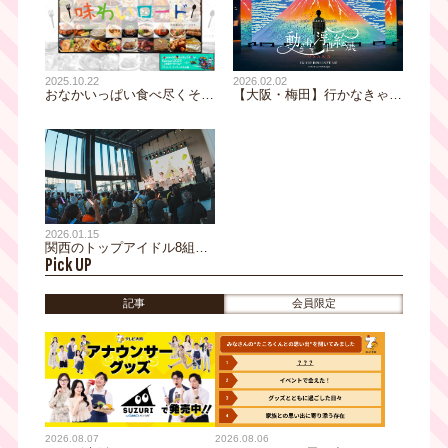
2026.02.02
2025.10.22
【大阪・梅田】行かなきゃ
おなかいっぱい食べ尽くそ
損！浮世絵の世界に"没入"で
う！『Japan Mobility Show
きる話題の「動き出す浮世絵
Kansai 2025／第13回大阪モ
展」完全ガイド【おすすめイ
ーターショー』でグルメの大
ベント】
型祭典「味わいロード」が同
時開催！出展者の１部をご紹
介！
2026.01.15
関西のトップアイドル8組が
Pick UP
テレビ大阪に集結！“白熱”の
ステージと“爆笑”のコラボ企
画!?アイドルによる放送局占
記事
会員限定
拠の一部始終
2026.08.07
2026.08.06