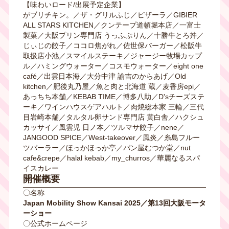
【味わいロード/出展予定企業】
がブリチキン。／ザ・グリルふじ／ピザーラ／GIBIER
ALL STARS KITCHEN／クンテープ道頓堀本店／一富士
製菓／大阪プリン専門店 うっふぷりん／十勝牛とろ丼／
じぃじの餃子／ココロ焦がれ／佐世保バーガー／松阪牛
取扱店小池／スマイルステーキ／ジャージー牧場カップ
ル／ハミングウォーター／コスモウォーター／eight one
café／出雲日本海／大分中津 諭吉のからあげ／Old
kitchen／肥後丸乃屋／魚と肉と北海道 蔵／麦香房epi／
あっちち本舗／KEBAB TIME／博多八助／D'sチーズステ
ーキ／ワインハウスゲアハルト／肉焼総本家 三輪／三代
目岩崎本舗／タルタル卵サンド専門店 黄白舎／ハクシュ
カッサイ／風雲児 日ノ本／ツルマサ餃子／nene／
JANGOOD SPICE／West-takeover／風炎／糸島フルー
ツパーラー／ほっかほっか亭／パン屋むつか堂／nut
cafe&crepe／halal kebab／my_churros／華麗なるスパ
イスカレー
開催概要
〇名称
Japan Mobility Show Kansai 2025／第13回大阪モータ
ーショー
〇公式ホームページ