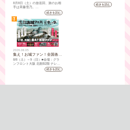
｜太っ腹な「無限朝食」、住
み】韓国ドラマ『火の女神
8月8日（土）の放送回、旅のお相
続きを読む
宅街の隠れ家・角打ち、売り
ジョンイ』｜テレビ大阪 9
手は斉藤雪乃。
切れ御免の夏の名物を堪能！
月11日（木）朝8時放送スタ
続きを読む
「おとな旅あるき旅」は毎週土曜
三田村大絶賛！暑い時こそ食
ート
3
夕方6:30～放送。三田村邦彦が訪
べたい絶品四川料理も
れた先の土地を歩いて、地元の美
味や美酒、風景を味わい、そして
地元の人々とのふれあいの中から
感じたことを伝える“おとなのため
の”旅番組です。
今回は夏の京都へ。五感で愉し
2026.08.05
む、雅な伝統×心潤す美味いもん
集え！お城ファン！全国各地
のお城PRブースが群雄割
8/8（⼟）～9（日）■会場：グラ
拠！『大阪・お城フェス
ンフロント⼤阪 北館B2階 ナレッ
ジキャピタル コングレコンベンシ
2026』、いよいよ8/8（土）
続きを読む
ョンセンター ⼤⼈ 前売1,400円
から開催！
（当⽇1,600円) 中⾼⽣ 前売800円
（当⽇1,000円）