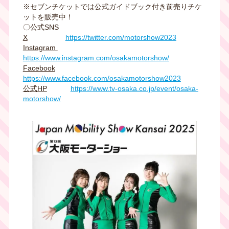
※セブンチケットでは公式ガイドブック付き前売りチケ
ットを販売中！
〇公式SNS
X
https://twitter.com/motorshow2023
Instagram
https://www.instagram.com/osakamotorshow/
Facebook
https://www.facebook.com/osakamotorshow2023
公式HP
https://www.tv-osaka.co.jp/event/osaka-
motorshow/