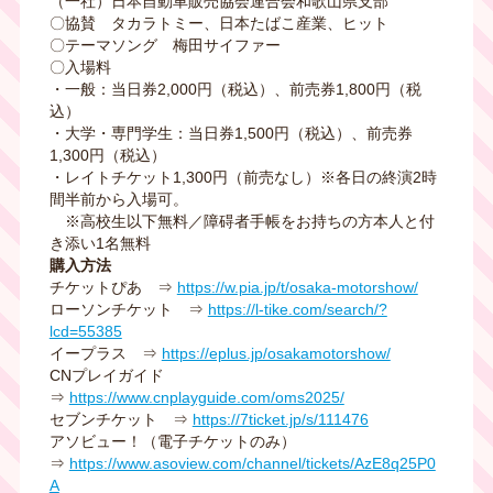
（一社）日本自動車販売協会連合会和歌山県支部
〇協賛 タカラトミー、日本たばこ産業、ヒット
〇テーマソング 梅田サイファー
〇入場料
・一般：当日券2,000円（税込）、前売券1,800円（税
込）
・大学・専門学生：当日券1,500円（税込）、前売券
1,300円（税込）
・レイトチケット1,300円（前売なし）※各日の終演2時
間半前から入場可。
※高校生以下無料／障碍者手帳をお持ちの方本人と付
き添い1名無料
購入方法
チケットぴあ ⇒
https://w.pia.jp/t/osaka-motorshow/
ローソンチケット ⇒
https://l-tike.com/search/?
lcd=55385
イープラス ⇒
https://eplus.jp/osakamotorshow/
CNプレイガイド
⇒
https://www.cnplayguide.com/oms2025/
セブンチケット ⇒
https://7ticket.jp/s/111476
アソビュー！（電子チケットのみ）
⇒
https://www.asoview.com/channel/tickets/AzE8q25P0
A