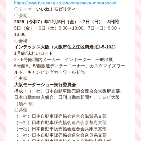
https://www.tv-osaka.co.jp/event/osaka-motorshow/
〇テーマ
いいね！モビリティ
〇会期
2025（令和7）年12月5日（金）～7日（日） 3日間
5日（金）・6日（土）9:00～19:00、7日（日）9:00～
18:00
〇会場
インテックス大阪（大阪市住之江区南港北1-5-102）
1号館/味わいロード
2～5号館/国内メーカー、インポーター、一般出展
6号館A、B/自販連ディラーコーナー、カスタマイズワー
ルド、キャンピングカーワールド他
〇主催
大阪モーターショー実行委員会
構成：（一社）日本自動車販売協会連合会大阪府支部、
日本自動車輸入組合、日刊自動車新聞社、テレビ大阪
（順不同）
〇共催
（一社）日本自動車販売協会連合会滋賀県支部
（一社）日本自動車販売協会連合会京都府支部
（一社）日本自動車販売協会連合会兵庫県支部
（一社）日本自動車販売協会連合会奈良県支部