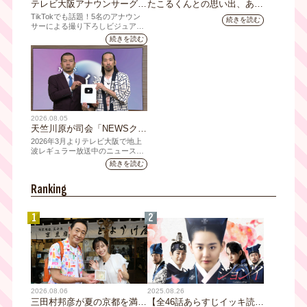
テレビ大阪アナウンサーグッ
たこるくんとの思い出、あり
ズの新商品 8月8日(土)に発
ますか？会員のみなさんに聞
TikTokでも話題！5名のアナウン
続きを読む
売！ テーマは「個性全開」5
いてみました
サーによる撮り下ろしビジュアル
を使用した新グッズを発売
人それぞれの"らしさ"を詰め
続きを読む
込んだアイテムが登場
2026.08.05
天竺川原が司会「NEWSクラ
イシス」チャンネル登録者数
2026年3月よりテレビ大阪で地上
10万人突破！テレビ大阪の番
波レギュラー放送中のニュース番
組「NEWSクライシス」が、この
組史上最速記録を更新
続きを読む
たび2026年7月12日(日)に、
YouTubeチャンネル登録者数10万
Ranking
人を達成しました。
1
2
2026.08.06
2025.08.26
三田村邦彦が夏の京都を満喫
【全46話あらすじイッキ読