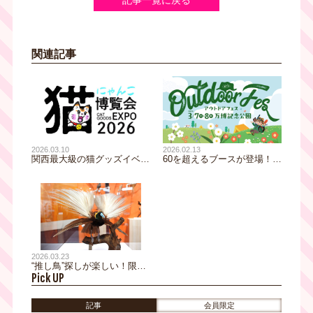
関連記事
2026.02.13
2026.03.10
60を超えるブースが登場！
関西最大級の猫グッズイベン
【アウトドアフェス2026】3
ト「にゃんこ博覧会2026」5
月7日・8日開催！大阪・万博
月2日(土)・3日(日) グランフ
記念公園でアウトドアの魅力
ロント大阪で開催！
を体感♪
2026.03.23
“推し鳥”探しが楽しい！限定
Pick UP
グッズやフォトブースも充実
| 特別展「鳥 ～ゲノム解析が
解き明かす新しい鳥類の系統
記事
会員限定
～」大阪展