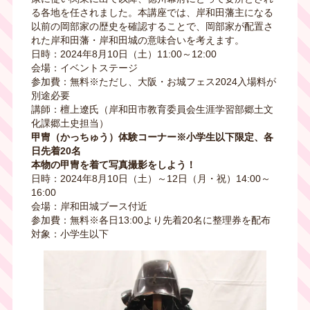
る各地を任されました。本講座では、岸和田藩主になる
以前の岡部家の歴史を確認することで、岡部家が配置さ
れた岸和田藩・岸和田城の意味合いを考えます。
日時：2024年8月10日（土）11:00～12:00
会場：イベントステージ
参加費：無料※ただし、大阪・お城フェス2024入場料が
別途必要
講師：檀上遼氏（岸和田市教育委員会生涯学習部郷土文
化課郷土史担当）
甲冑（かっちゅう）体験コーナー※小学生以下限定、各
日先着20名
本物の甲冑を着て写真撮影をしよう！
日時：2024年8月10日（土）～12日（月・祝）14:00～
16:00
会場：岸和田城ブース付近
参加費：無料※各日13:00より先着20名に整理券を配布
対象：小学生以下