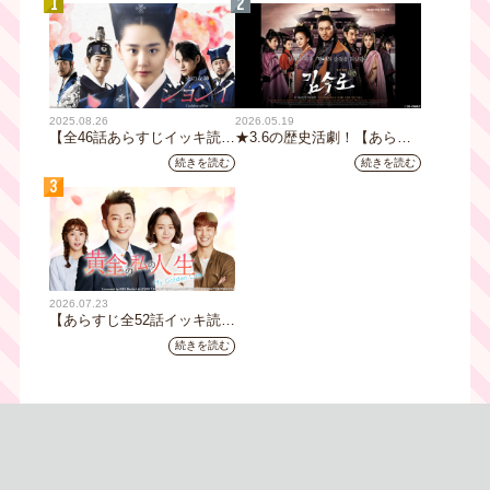
1
2
2025.08.26
2026.05.19
【全46話あらすじイッキ読
★3.6の歴史活劇！【あらす
み】韓国ドラマ『火の女神
じ全32話イッキ読み】韓国ド
続きを読む
続きを読む
ジョンイ』｜テレビ大阪 9
ラマ『鉄の王 キム・スロ』
3
月11日（木）朝8時放送スタ
｜テレビ大阪5月20日(水)あ
ート
さ8時00分スタート【TVer配
信あり】
2026.07.23
【あらすじ全52話イッキ読
み】韓国ドラマ『黄金の私の
続きを読む
人生』｜テレビ大阪 月曜～
金曜あさ9時30分放送中