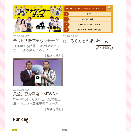
2026.08.07
2026.08.06
テレビ大阪アナウンサーグッ
たこるくんとの思い出、あり
ズの新商品 8月8日(土)に発
ますか？会員のみなさんに聞
TikTokでも話題！5名のアナウン
続きを読む
売！ テーマは「個性全開」5
いてみました
サーによる撮り下ろしビジュアル
を使用した新グッズを発売
人それぞれの"らしさ"を詰め
続きを読む
込んだアイテムが登場
2026.08.05
天竺川原が司会「NEWSクラ
イシス」チャンネル登録者数
2026年3月よりテレビ大阪で地上
10万人突破！テレビ大阪の番
波レギュラー放送中のニュース番
組「NEWSクライシス」が、この
組史上最速記録を更新
続きを読む
たび2026年7月12日(日)に、
YouTubeチャンネル登録者数10万
Ranking
人を達成しました。