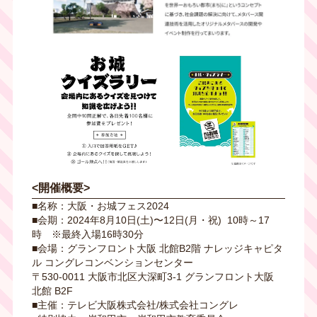
<開催概要>
■名称：⼤阪・お城フェス2024
■会期：2024年8⽉10⽇(土)〜12⽇(月・祝) 10時～17
時 ※最終入場16時30分
■会場：グランフロント⼤阪 北館B2階 ナレッジキャピタ
ル コングレコンベンションセンター
〒530-0011 ⼤阪市北区⼤深町3-1 グランフロント⼤阪
北館 B2F
■主催：テレビ⼤阪株式会社/株式会社コングレ