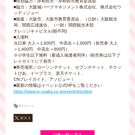
■特別協力：岸和田市・岸和田市教育委員会
■協力：大阪城パークマネジメント株式会社、株式会社ウ
ッディジョー
■後援：⼤阪市、⼤阪市教育委員会、（公財）⼤阪観光
局、関⻄広域連合、（一財）関⻄観光本部、
ナレッジキャピタル(順不同)
■⼊場料
当⽇券 大人＝1,600円、中⾼⽣＝1,000円（前売券 大人
＝1,400円、中⾼⽣＝800円）
※⼩学⽣以下無料（要成⼈保護者同伴）/前売券は以下プ
レイガイドにて発売！
■券売場所／ローソンチケット、セブンチケット、チケッ
トぴあ、イープラス、楽天チケット、
CNプレイガイド、アソビュー！
■最新の情報はイベント公式HPをご覧ください
https://www.tv-osaka.co.jp/event/shirofes/
#イベント
ポスト
記事一覧に戻る