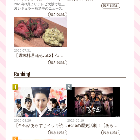
イシス」チャンネル登録者数
阪ネクストIPプロジェクト」
2026年3月よりテレビ大阪で地上
続きを読む
10万人突破！テレビ大阪の番
第1弾採用企画が決定 第2弾
波レギュラー放送中のニュース番
組「NEWSクライシス」が、この
組史上最速記録を更新
応募も締切
続きを読む
たび2026年7月12日(日)に、
YouTubeチャンネル登録者数10万
人を達成しました。
2026.07.31
【週末料理日記vol.2】低温
調理機で作るローストビーフ
続きを読む
レシピ
Ranking
1
2
2025.08.26
2026.05.19
【全46話あらすじイッキ読
★3.6の歴史活劇！【あらす
み】韓国ドラマ『火の女神
じ全32話イッキ読み】韓国ド
続きを読む
続きを読む
ジョンイ』｜テレビ大阪 9
ラマ『鉄の王 キム・スロ』
3