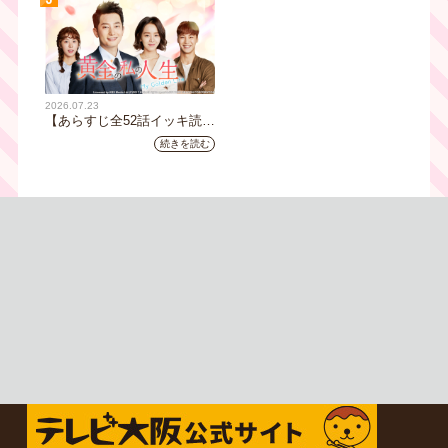
月11日（木）朝8時放送スタ
｜テレビ大阪5月20日(水)あ
ート
さ8時00分スタート【TVer配
信あり】
2026.07.23
【あらすじ全52話イッキ読
み】韓国ドラマ『黄金の私の
続きを読む
人生』｜テレビ大阪 月曜～
金曜あさ9時30分放送中