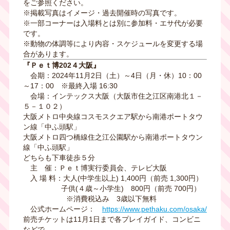
をご参照ください。
※掲載写真はイメージ・過去開催時の写真です。
※一部コーナーは入場料とは別に参加料・エサ代が必要
です。
※動物の体調等により内容・スケジュールを変更する場
合があります。
『Ｐｅｔ博202４大阪』
会期：2024年11月2日（土）～4日（月・休）10：00
～17：00 ※最終入場 16:30
会場：インテックス大阪（大阪市住之江区南港北１－
５－１０２）
大阪メトロ中央線コスモスクエア駅から南港ポートタウ
ン線「中ふ頭駅」
大阪メトロ四つ橋線住之江公園駅から南港ポートタウン
線「中ふ頭駅」
どちらも下車徒歩５分
主 催：Ｐｅｔ博実行委員会、テレビ大阪
入 場 料：大人(中学生以上) 1,400円（前売 1,300円）
子供(４歳～小学生) 800円（前売 700円）
※消費税込み 3歳以下無料
公式ホームページ：
https://www.pethaku.com/osaka/
前売チケットは11月1日まで各プレイガイド、コンビニ
などで、