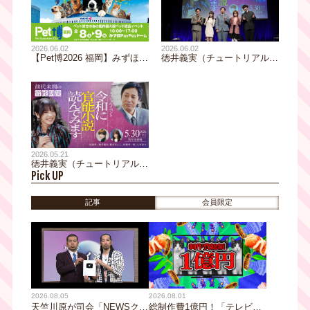
2026.06.02
2026.06.02
徳井義実（チュートリアル）
【Pet博2026 福岡】みずほ
×桃月なしこ Ｗ主演「令和
PayPayドームで今年も開催
に官能小説作ってます」5/30
決定！ペットイベント決定
にイベント「令和に官能小説
版！８月８日（土）・９日
読んでみます」開催！
（日）どうぶつ好きはドーム
に集合
2026.05.21
徳井義実（チュートリアル）
Pick UP
×桃月なしこ W主演 「令和
に官能小説作ってます」 5月
30日（土）スペシャルイベン
記事
会員限定
ト 「令和に官能小説読んで
みます」第二部の生配信が決
定！ 本日よりチケット発売
開始！
2026.08.05
2026.08.01
天竺川原が司会「NEWSクラ
総制作費1億円！「テレビ大