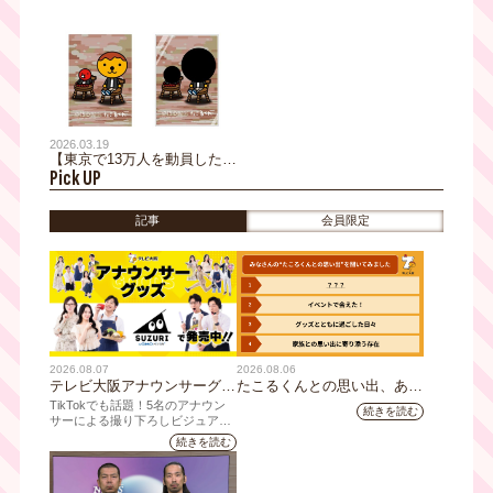
×桃月なしこ W主演 「令和
野望 出陣』が、今年も『大
に官能小説作ってます」 5月
阪・お城フェス』に出陣！ゲ
30日（土）スペシャルイベン
ーム内ミッションを達成する
ト 「令和に官能小説読んで
と、ブースでノベルティをプ
みます」第二部の生配信が決
レゼント！
定！ 本日よりチケット発売
開始！
2026.03.19
【東京で13万人を動員した話
Pick UP
題の展覧会】「恐怖心展大
阪」開幕直前！
記事
会員限定
2026.08.07
2026.08.06
テレビ大阪アナウンサーグッ
たこるくんとの思い出、あり
ズの新商品 8月8日(土)に発
ますか？会員のみなさんに聞
TikTokでも話題！5名のアナウン
続きを読む
売！ テーマは「個性全開」5
いてみました
サーによる撮り下ろしビジュアル
を使用した新グッズを発売
人それぞれの"らしさ"を詰め
続きを読む
込んだアイテムが登場