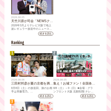
2026.08.05
天竺川原が司会「NEWSクラ
イシス」チャンネル登録者数
2026年3月よりテレビ大阪で地上
10万人突破！テレビ大阪の番
波レギュラー放送中のニュース番
組「NEWSクライシス」が、この
組史上最速記録を更新
続きを読む
たび2026年7月12日(日)に、
YouTubeチャンネル登録者数10万
Ranking
人を達成しました。
1
2
2026.08.06
2026.08.05
三田村邦彦が夏の京都を満喫
集え！お城ファン！全国各地
｜太っ腹な「無限朝食」、住
のお城PRブースが群雄割
8月8日（土）の放送回、旅のお相
8/8（⼟）～9（日）■会場：グラ
宅街の隠れ家・角打ち、売り
拠！『大阪・お城フェス
手は斉藤雪乃。
ンフロント⼤阪 北館B2階 ナレッ
ジキャピタル コングレコンベンシ
切れ御免の夏の名物を堪能！
2026』、いよいよ8/8（土）
続きを読む
続きを読む
「おとな旅あるき旅」は毎週土曜
ョンセンター ⼤⼈ 前売1,400円
三田村大絶賛！暑い時こそ食
から開催！
3
夕方6:30～放送。三田村邦彦が訪
（当⽇1,600円) 中⾼⽣ 前売800円
べたい絶品四川料理も
れた先の土地を歩いて、地元の美
（当⽇1,000円）
味や美酒、風景を味わい、そして