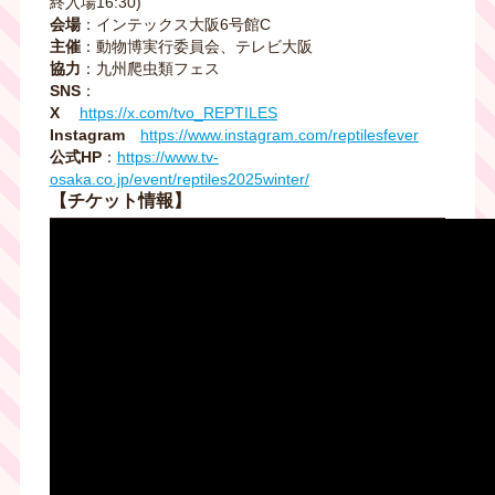
終入場16:30)
会場
：インテックス大阪6号館C
主催
：動物博実行委員会、テレビ大阪
協力
：九州爬虫類フェス
SNS
：
X
https://x.com/tvo_REPTILES
Instagram
https://www.instagram.com/reptilesfever
公式HP
：
https://www.tv-
osaka.co.jp/event/reptiles2025winter/
【チケット情報】