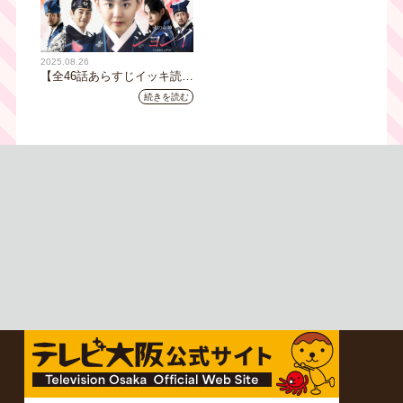
地元の人々とのふれあいの中から
感じたことを伝える“おとなのため
の”旅番組です。
今回は夏の京都へ。五感で愉し
2025.08.26
む、雅な伝統×心潤す美味いもん
【全46話あらすじイッキ読
み】韓国ドラマ『火の女神
続きを読む
ジョンイ』｜テレビ大阪 9
月11日（木）朝8時放送スタ
ート