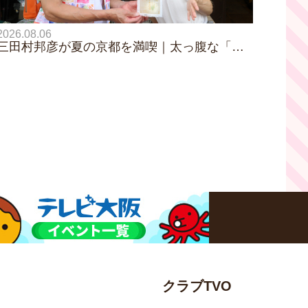
2026.08.06
三田村邦彦が夏の京都を満喫｜太っ腹な「無
限朝食」、住宅街の隠れ家・角打ち、売り切
れ御免の夏の名物を堪能！三田村大絶賛！暑
い時こそ食べたい絶品四川料理も
クラブTVO