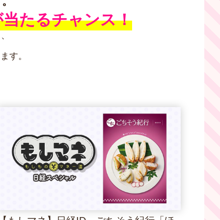
す。
が
当たるチャンス！
も、
います。