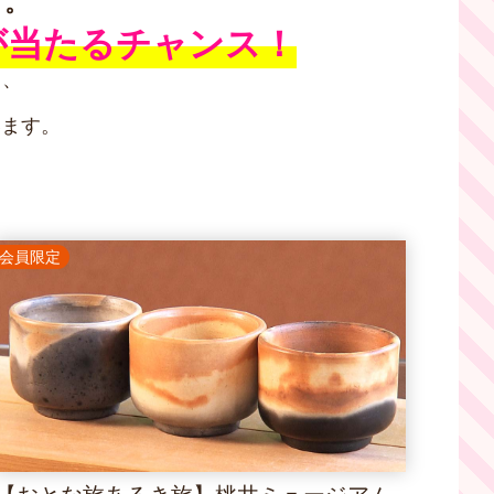
す。
が
当たるチャンス！
も、
います。
会員限定