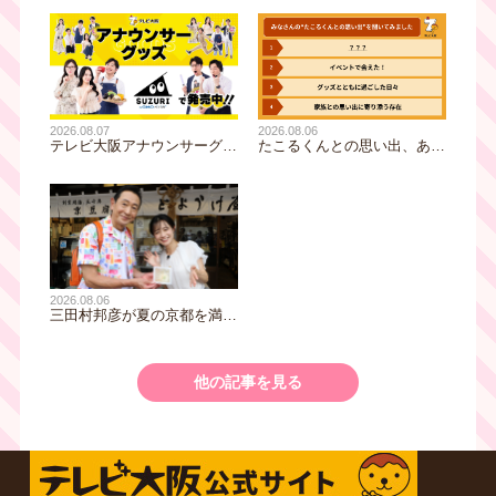
2026.08.07
2026.08.06
テレビ大阪アナウンサーグッ
たこるくんとの思い出、あり
ズの新商品 8月8日(土)に発
ますか？会員のみなさんに聞
売！ テーマは「個性全開」5
いてみました
人それぞれの"らしさ"を詰め
込んだアイテムが登場
2026.08.06
三田村邦彦が夏の京都を満喫
｜太っ腹な「無限朝食」、住
宅街の隠れ家・角打ち、売り
切れ御免の夏の名物を堪能！
他の記事を見る
三田村大絶賛！暑い時こそ食
べたい絶品四川料理も