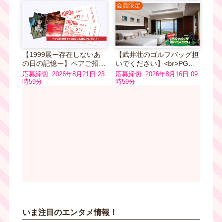
会員限定
【1999展ー存在しないあ
【武井壮のゴルフバッグ担
の日の記憶ー】ペアご招待
いでください】<br>PGM
券
ホテルリゾート沖縄 デラ
応募締切: 2026年8月21日 23
応募締切: 2026年8月16日 09
ックスルーム ペア宿泊券
時59分
時59分
いま注目のエンタメ情報！