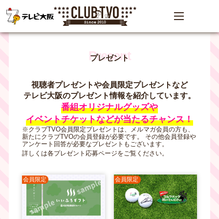
プレゼント
視聴者プレゼントや
会員限定プレゼントなど
テレビ大阪のプレゼント情報を
紹介しています。
番組オリジナルグッズや
イベントチケットなどが
当たるチャンス！
※クラブTVO会員限定プレゼントは、
メルマガ会員の方も、
新たにクラブTVOの会員登録が必要です。
その他会員登録や
アンケート回答が
必要なプレゼントもございます。
詳しくは各プレゼント応募ページを
ご覧ください。
会員限定
会員限定