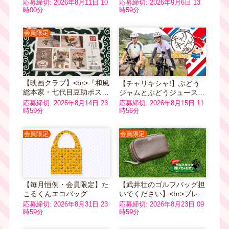
ファイル
4,400円
応募締切: 2026年8月11日 10
応募締切: 2026年9月6日 13
時00分
時59分
会員限定
【映画クラブ】<br>『和風
【チャリキシャ!】ぶどう
総本家・七代目豆助ポスト
ジャムとぶどうジュースの
カードセット』
ギフトセット（3,400円
応募締切: 2026年8月14日 23
応募締切: 2026年8月15日 11
時59分
分）
時56分
会員限定
会員限定
【毎月恒例・会員限定】た
【武井壮のゴルフバッグ担
こるくんエコバッグ
いでください】<br>プレリ
ー1957 JOYシリーズ ポー
応募締切: 2026年8月31日 23
応募締切: 2026年8月23日 09
チ ダークブラウン
時59分
時59分