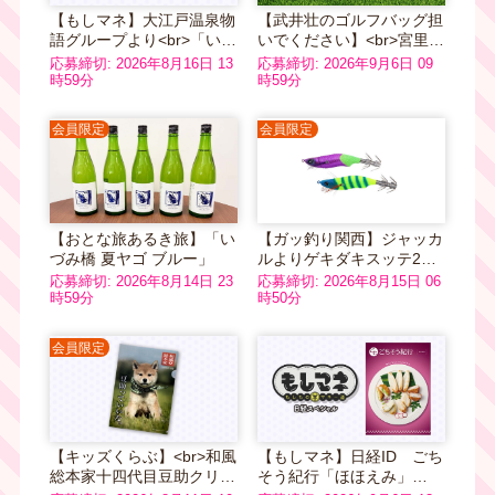
【もしマネ】大江戸温泉物
【武井壮のゴルフバッグ担
語グループより<br>「いい
いでください】<br>宮里優
ふろギフト」５万円分
作プロサインボール入り番
応募締切: 2026年8月16日 13
応募締切: 2026年9月6日 09
組オリジナルゴルフボール
時59分
時59分
3個セット
会員限定
会員限定
【おとな旅あるき旅】「い
【ガッ釣り関西】ジャッカ
づみ橋 夏ヤゴ ブルー」
ルよりゲキダキスッテ2個
セット
応募締切: 2026年8月14日 23
応募締切: 2026年8月15日 06
時59分
時50分
会員限定
【キッズくらぶ】<br>和風
【もしマネ】日経ID ごち
総本家十四代目豆助クリア
そう紀行「ほほえみ」