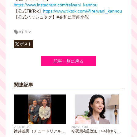
https://www.instagram.com/reiwani_kannou
【公式TikTok】
https://www.tiktok.com/@reiwani_kannou
【公式ハッシュタグ】#令和に官能小説
#ドラマ
ポスト
記事一覧に戻る
関連記事
2026.01.29
2026.07.30
徳井義実（チュートリアル）
今夜第4話放送！中村ゆりか
×桃月なしこ W主演！『令和
×佐野玲於 W主演「夫に不倫