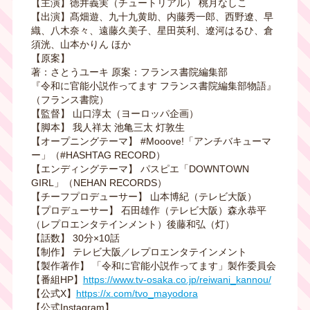
【主演】徳井義実（チュートリアル） 桃月なしこ
【出演】髙畑遊、九十九黄助、内藤秀一郎、西野遼、早
織、八木奈々、遠藤久美子、星田英利、遼河はるひ、倉
須洸、山本かりん ほか
【原案】
著：さとうユーキ 原案：フランス書院編集部
『令和に官能小説作ってます フランス書院編集部物語』
（フランス書院）
【監督】 山口淳太（ヨーロッパ企画）
【脚本】 我人祥太 池亀三太 灯敦生
【オープニングテーマ】 #Mooove!「アンチバキューマ
ー」（#HASHTAG RECORD）
【エンディングテーマ】 パスピエ「DOWNTOWN
GIRL」（NEHAN RECORDS）
【チーフプロデューサー】 山本博紀（テレビ大阪）
【プロデューサー】 石田雄作（テレビ大阪）森永恭平
（レプロエンタテインメント）後藤和弘（灯）
【話数】 30分×10話
【制作】 テレビ大阪／レプロエンタテインメント
【製作著作】 「令和に官能小説作ってます」製作委員会
【番組HP】
https://www.tv-osaka.co.jp/reiwani_kannou/
【公式X】
https://x.com/tvo_mayodora
【公式Instagram】