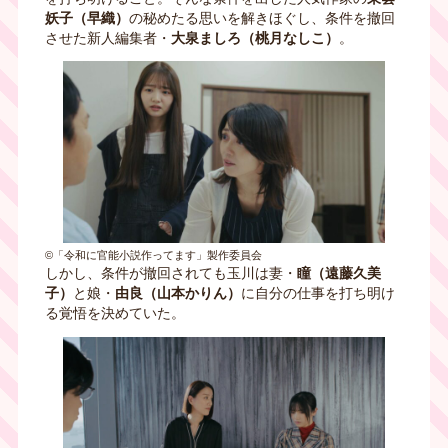
妖子（早織）
の秘めたる思いを解きほぐし、条件を撤回
させた新人編集者・
大泉ましろ（桃月なしこ）
。
©「令和に官能小説作ってます」製作委員会
しかし、条件が撤回されても玉川は妻・
瞳（遠藤久美
子）
と娘・
由良（山本かりん）
に自分の仕事を打ち明け
る覚悟を決めていた。