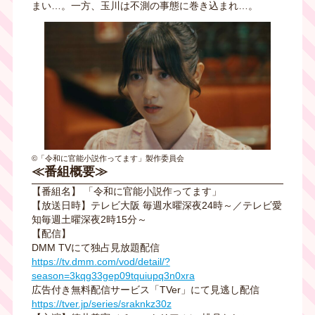
まい…。一方、玉川は不測の事態に巻き込まれ…。
©「令和に官能小説作ってます」製作委員会
≪番組概要≫
【番組名】 「令和に官能小説作ってます」
【放送日時】テレビ大阪 毎週水曜深夜24時～／テレビ愛
知毎週土曜深夜2時15分～
【配信】
DMM TVにて独占見放題配信
https://tv.dmm.com/vod/detail/?
season=3kqg33gep09tquiupq3n0xra
広告付き無料配信サービス「TVer」にて見逃し配信
https://tver.jp/series/sraknkz30z