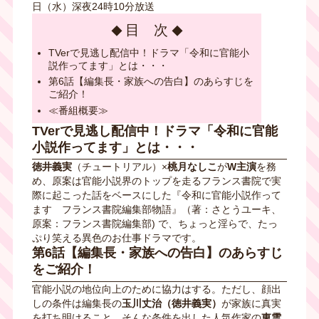
日（水）深夜24時10分放送
目 次
TVerで見逃し配信中！ドラマ「令和に官能小
説作ってます」とは・・・
第6話【編集長・家族への告白】のあらすじを
ご紹介！
≪番組概要≫
TVerで見逃し配信中！ドラマ「令和に官能
小説作ってます」とは・・・
徳井義実
（チュートリアル）×
桃月なしこ
が
W主演
を務
め、原案は官能小説界のトップを走るフランス書院で実
際に起こった話をベースにした『令和に官能小説作って
ます フランス書院編集部物語』（著：さとうユーキ、
原案：フランス書院編集部) で、ちょっと淫らで、たっ
ぷり笑える異色のお仕事ドラマです。
第6話【
編集長・家族への告白
】
のあらすじ
をご紹介！
官能小説の地位向上のために協力はする。ただし、顔出
しの条件は編集長の
玉川丈治（徳井義実）
が家族に真実
を打ち明けること。そんな条件を出した人気作家の
東雲