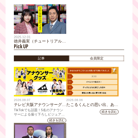
に官能小説作ってます』チュ
をお願いされました」橋本マ
ートリアル福田充徳が喫茶店
ナミが出演！不倫相手3人目
の店主役で出演！久々にコン
はクラブのイケおじ！花恵は
ビでドラマ出演も、福田「ク
クラブで反町(久保田悠来)に
ランクインして30分でクラン
ナンパされVIP席に…
クアップ」
2025.12.01
徳井義実（チュートリアル）
Pick UP
×桃月なしこ 地上波連ドラ初
主演！『令和に官能小説作っ
てます』テレビ大阪で2026
記事
会員限定
年1月7日（水）深夜24時放
送開始！
2026.08.07
2026.08.06
テレビ大阪アナウンサーグッ
たこるくんとの思い出、あり
ズの新商品 8月8日(土)に発
ますか？会員のみなさんに聞
TikTokでも話題！5名のアナウン
続きを読む
売！ テーマは「個性全開」5
いてみました
サーによる撮り下ろしビジュアル
を使用した新グッズを発売
人それぞれの"らしさ"を詰め
続きを読む
込んだアイテムが登場