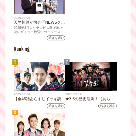
2026.08.05
天竺川原が司会「NEWSクラ
イシス」チャンネル登録者数
2026年3月よりテレビ大阪で地上
10万人突破！テレビ大阪の番
波レギュラー放送中のニュース番
組「NEWSクライシス」が、この
組史上最速記録を更新
続きを読む
たび2026年7月12日(日)に、
YouTubeチャンネル登録者数10万
Ranking
人を達成しました。
1
2
2025.08.26
2026.05.19
【全46話あらすじイッキ読
★3.6の歴史活劇！【あらす
み】韓国ドラマ『火の女神
じ全32話イッキ読み】韓国ド
続きを読む
続きを読む
ジョンイ』｜テレビ大阪 9
ラマ『鉄の王 キム・スロ』
3
月11日（木）朝8時放送スタ
｜テレビ大阪5月20日(水)あ
ート
さ8時00分スタート【TVer配
信あり】