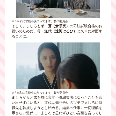
©「令和に官能小説作ってます」製作委員会
そして、ましろも弟・
蒼（倉須洸）
の司法試験合格のお
祝いのために、母・
道代（遼河はるひ）
と久々に対面す
ることに。
©「令和に官能小説作ってます」製作委員会
ましろが母と弟を前に官能小説編集者になったことを言
い出せずにいると、道代は知り合いのツテでましろに就
職先を斡旋しようとし始める。編集の仕事に一切理解を
示さない道代に、ましろは思わずひどい言葉を言ってし