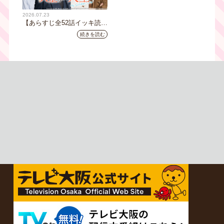
2026.07.23
【あらすじ全52話イッキ読
み】韓国ドラマ『黄金の私の
続きを読む
人生』｜テレビ大阪 月曜～
金曜あさ9時30分放送中