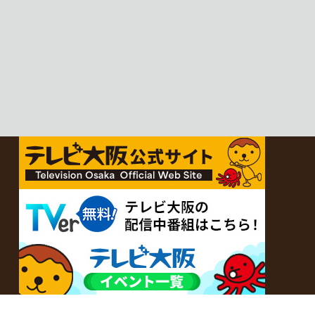
感じたことを伝える“おとなのため
の”旅番組です。
今回は夏の京都へ。五感で愉し
む、雅な伝統×心潤す美味いもん