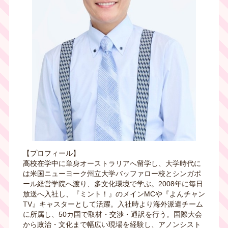
【プロフィール】
高校在学中に単身オーストラリアへ留学し、大学時代に
は米国ニューヨーク州立大学バッファロー校とシンガポ
ール経営学院へ渡り、多文化環境で学ぶ。
2008
年に毎日
放送へ入社し、『ミント！』のメイン
MC
や『よんチャン
TV
』キャスターとして活躍。入社時より海外派遣チーム
に所属し、
50
カ国で取材・交渉・通訳を行う。国際大会
から政治・文化まで幅広い現場を経験し、アノンシスト