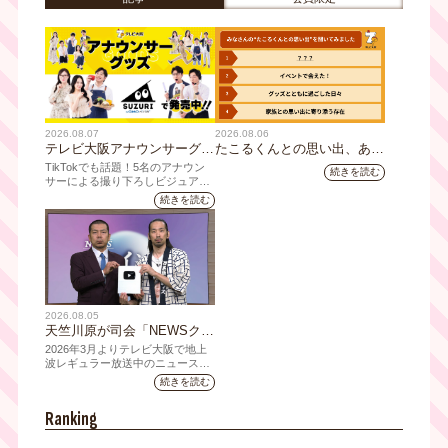
2026.08.07
2026.08.06
テレビ大阪アナウンサーグッ
たこるくんとの思い出、あり
ズの新商品 8月8日(土)に発
ますか？会員のみなさんに聞
TikTokでも話題！5名のアナウン
続きを読む
売！ テーマは「個性全開」5
いてみました
サーによる撮り下ろしビジュアル
を使用した新グッズを発売
人それぞれの"らしさ"を詰め
続きを読む
込んだアイテムが登場
2026.08.05
天竺川原が司会「NEWSクラ
イシス」チャンネル登録者数
2026年3月よりテレビ大阪で地上
10万人突破！テレビ大阪の番
波レギュラー放送中のニュース番
組「NEWSクライシス」が、この
組史上最速記録を更新
続きを読む
たび2026年7月12日(日)に、
YouTubeチャンネル登録者数10万
Ranking
人を達成しました。