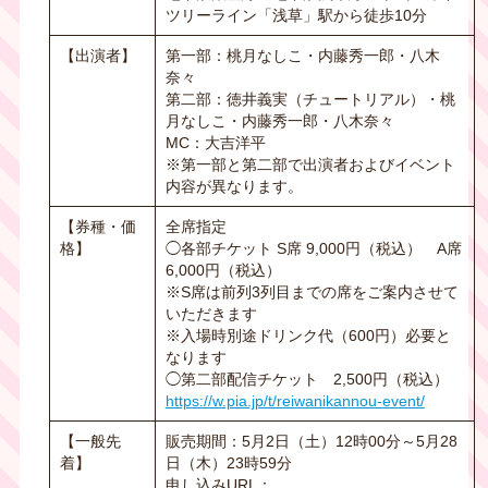
ツリーライン「浅草」駅から徒歩
10
分
【出演者】
第一部：桃月なしこ・内藤秀一郎・八木
奈々
第二部：徳井義実（チュートリアル）・桃
月なしこ・内藤秀一郎・八木奈々
MC：大吉洋平
※第一部と第二部で出演者およびイベント
内容が異なります。
【券種・価
全席指定
格】
◯各部チケット
S
席
9,000
円（税込）
A
席
6,000
円（税込）
※S席は前列
3
列目までの席をご案内させて
いただきます
※入場時別途ドリンク代（
600
円）必要と
なります
◯第二部配信チケット
2,500
円（税込）
https://w.pia.jp/t/reiwanikannou-event/
【一般先
販売期間：5月2日（土）12時00分～5月28
着】
日（木）23時59分
申し込み
URL
：