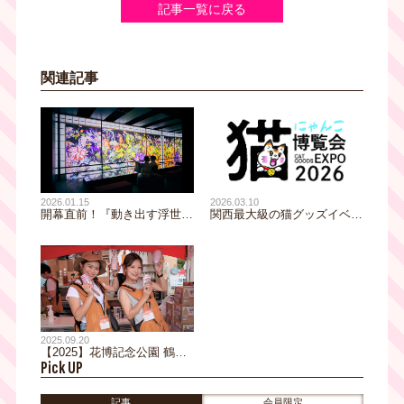
記事一覧に戻る
関連記事
2026.01.15
2026.03.10
開幕直前！『動き出す浮世絵
関西最大級の猫グッズイベン
展 OSAKA』35万人以上を動
ト「にゃんこ博覧会2026」5
員した体感型デジタルアート
月2日(土)・3日(日) グランフ
ミュージアムの見どころをご
ロント大阪で開催！
紹介
2025.09.20
【2025】花博記念公園 鶴見
Pick UP
緑地！全国各地の絶品グルメ
を楽しもう！|テレビ大阪
YATAIフェス！2025
記事
会員限定