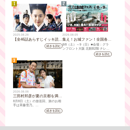
1
2
2025.08.26
2026.08.05
【全46話あらすじイッキ読
集え！お城ファン！全国各地
み】韓国ドラマ『火の女神
のお城PRブースが群雄割
8/8（⼟）～9（日）■会場：グラ
続きを読む
ジョンイ』｜テレビ大阪 9
拠！『大阪・お城フェス
ンフロント⼤阪 北館B2階 ナレッ
ジキャピタル コングレコンベンシ
月11日（木）朝8時放送スタ
2026』、いよいよ8/8（土）
続きを読む
ョンセンター ⼤⼈ 前売1,400円
ート
から開催！
3
（当⽇1,600円) 中⾼⽣ 前売800円
（当⽇1,000円）
2026.08.06
三田村邦彦が夏の京都を満喫
｜太っ腹な「無限朝食」、住
8月8日（土）の放送回、旅のお相
宅街の隠れ家・角打ち、売り
手は斉藤雪乃。
切れ御免の夏の名物を堪能！
続きを読む
「おとな旅あるき旅」は毎週土曜
三田村大絶賛！暑い時こそ食
夕方6:30～放送。三田村邦彦が訪
べたい絶品四川料理も
れた先の土地を歩いて、地元の美
味や美酒、風景を味わい、そして
地元の人々とのふれあいの中から