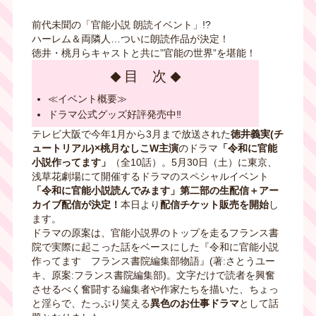
前代未聞の「官能小説 朗読イベント」!?
ハーレム＆両隣人…ついに朗読作品が決定！
徳井・桃月らキャストと共に”官能の世界”を堪能！
目 次
≪イベント概要≫
ドラマ公式グッズ好評発売中‼︎
テレビ大阪で今年
1
月から
3
月まで放送された
徳井義実
(
チ
ュートリアル
)×
桃月なしこ
W
主演
のドラマ
「令和に官能
小説作ってます」
（全
10
話）。
5
月
30
日（土）に東京、
浅草花劇場にて開催するドラマのスペシャルイベント
「令和に官能小説読んでみます」第二部の生配信＋アー
カイブ配信が決定！
本日より
配信チケット販売を開始
し
ます。
ドラマの原案は、官能小説界のトップを走るフランス書
院で実際に起こった話をベースにした『令和に官能小説
作ってます フランス書院編集部物語』
(
著
:
さとうユー
キ、原案
:
フランス書院編集部
)
。文字だけで読者を興奮
させるべく奮闘する編集者や作家たちを描いた、ちょっ
と淫らで、たっぷり笑える
異色のお仕事ドラマ
として話