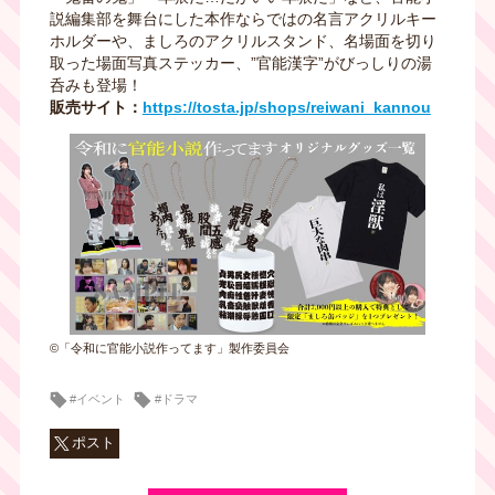
説編集部を舞台にした本作ならではの名言アクリルキー
ホルダーや、ましろのアクリルスタンド、名場面を切り
取った場面写真ステッカー、”官能漢字”がびっしりの湯
呑みも登場！
販売サイト：
https://tosta.jp/shops/reiwani_kannou
©「令和に官能小説作ってます」製作委員会
#イベント
#ドラマ
ポスト