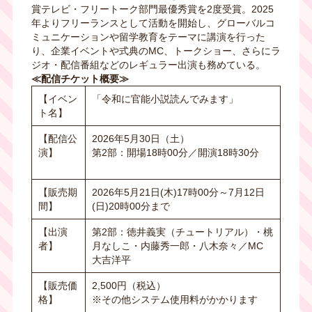
賞テレビ・フリートーク部門最優秀賞を
2
度受賞。
2025
年よりフリーランスとして活動を開始し、グローバルコ
ミュニケーションや留学教育をテーマに講演を行った
り、企業イベントや式典の
MC
、トークショー、さらにラ
ジオ・配信番組などのレギュラー出演も務めている。
≪配信チケット概要≫
【イベン
「令和に官能小説読んでみます」
ト名】
【配信公
2026年5月30日（土）
演】
第2部：開場18時00分／開演18時30分
【販売期
2026年
5
月
21
日
(
木
)17
時
00
分～
7
月
12
日
間】
(
日
)20
時
00
分まで
【出演
第
2
部：徳井義実（チュートリアル）・桃
者】
月なしこ・内藤秀一郎・八木奈々／
MC
大吉洋平
【販売価
2,500円（税込）
格】
※その他システム使用料がかかります