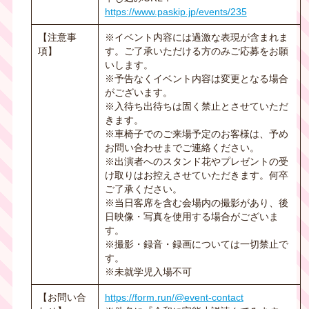
https://www.paskip.jp/events/235
【注意事
※イベント内容には過激な表現が含まれま
項】
す。ご了承いただける方のみご応募をお願
いします。
※予告なくイベント内容は変更となる場合
がございます。
※入待ち出待ちは固く禁止とさせていただ
きます。
※車椅子でのご来場予定のお客様は、予め
お問い合わせまでご連絡ください。
※出演者へのスタンド花やプレゼントの受
け取りはお控えさせていただきます。何卒
ご了承ください。
※当日客席を含む会場内の撮影があり、後
日映像・写真を使用する場合がございま
す。
※撮影・録音・録画については一切禁止で
す。
※未就学児入場不可
【お問い合
https://form.run/@event-contact