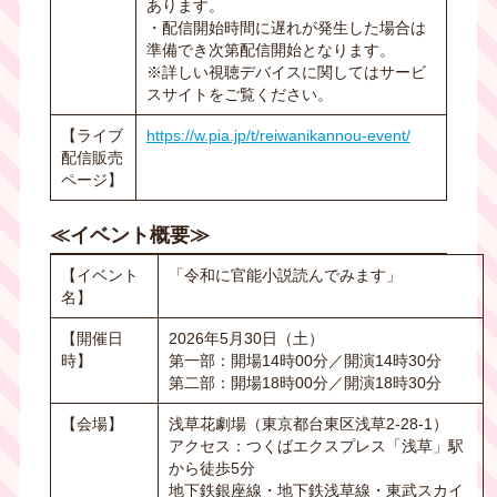
あります。
・配信開始時間に遅れが発生した場合は
準備でき次第配信開始となります。
※詳しい視聴デバイスに関してはサービ
スサイトをご覧ください。
【ライブ
https://w.pia.jp/t/reiwanikannou-event/
配信販売
ページ】
≪イベント概要≫
【イベント
「令和に官能小説読んでみます」
名】
【開催日
2026年5月30日（土）
時】
第一部：開場14時00分／開演14時30分
第二部：開場18時00分／開演18時30分
【会場】
浅草花劇場（東京都台東区浅草2-28-1）
アクセス：つくばエクスプレス「浅草」駅
から徒歩
5
分
地下鉄銀座線・地下鉄浅草線・東武スカイ