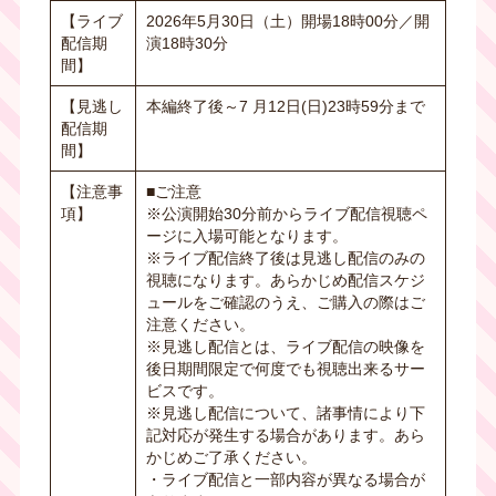
【ライブ
2026年5月30日（土）開場18時00分／開
配信期
演18時30分
間】
【見逃し
本編終了後～
7
月
12
日
(
日
)23
時
59
分まで
配信期
間】
【注意事
■ご注意
項】
※公演開始
30
分前からライブ配信視聴ペ
ージに入場可能となります。
※ライブ配信終了後は見逃し配信のみの
視聴になります。あらかじめ配信スケジ
ュールをご確認のうえ、ご購入の際はご
注意ください。
※見逃し配信とは、ライブ配信の映像を
後日期間限定で何度でも視聴出来るサー
ビスです。
※見逃し配信について、諸事情により下
記対応が発生する場合があります。あら
かじめご了承ください。
・ライブ配信と一部内容が異なる場合が