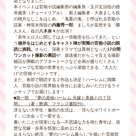
題となりました。
本イベントは官能小説編集部の編集長・玉川丈治役の徳
井義実（チュートリアル）、新人編集者・大泉ましろ役
の桃月なしこをはじめ、「鬼畜の鬼」と呼ばれる官能小
説家・神室氷雨役の
内藤秀一郎
、ましろが妄想する「隣
人さん」役の
八木奈々
が出演！
「長年エロスに関しては人一倍敬意を払ってきた」とい
う
徳井をはじめとするキャスト陣が実際の官能小説の朗
読に挑戦。
さらに、深夜ドラマでは異例となった
17
分間
ワンカット撮影の裏話
や、放送後だからこそ言える撮影
秘話が満載のアフタートークなど企画が盛りだくさん！
ディープな官能の世界をたっぷり堪能できる、“大人だ
け
”
の官能イベントです。
また、各部で朗読する２作品も決定！ハーレムに両隣
人…官能小説の世界観を存分にお楽しみいただけるライ
ンナップでお届けします！
■第一部 『夢の居候ハーレム 兄嫁と美娘との７日
間』 （著：艶満、フランス書院刊）
冴えない大学生・倫也の生活は、「淫らなホワイトボー
ド」に出会って一変する。
書いたことが現実になる―不思議な力を得た青年は、清
楚な兄嫁・歩美を悦楽に染め上げる。
止まらない絶頂…
“
夢のハーレム暮らし”を描いた官能世