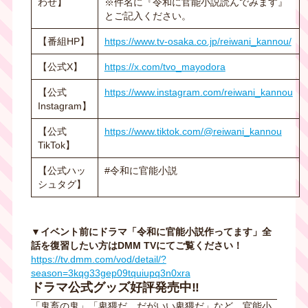
わせ】
※件名に『令和に官能小説読んでみます』
とご記入ください。
【番組
HP
】
https://www.tv-osaka.co.jp/reiwani_kannou/
【公式
X
】
https://x.com/tvo_mayodora
【公式
https://www.instagram.com/reiwani_kannou
Instagram
】
【公式
https://www.tiktok.com/@reiwani_kannou
TikTok
】
【公式ハッ
#令和に官能小説
シュタグ】
▼イベント前にドラマ「令和に官能小説作ってます」全
話を復習したい方は
DMM TV
にてご覧ください！
https://tv.dmm.com/vod/detail/?
season=3kqg33gep09tquiupq3n0xra
ドラマ公式グッズ好評発売中‼︎
「鬼畜の鬼」「卑猥だ…だがいい卑猥だ」など、官能小