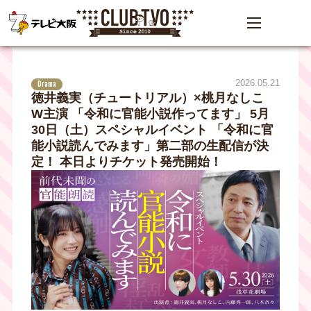
2026.05.21
Drama
徳井義実（チュートリアル）×桃月なしこ
W主演 「令和に官能小説作ってます」 5月
30日（土）スペシャルイベント 「令和に官
能小説読んでみます」第二部の生配信が決
定！ 本日よりチケット発売開始！