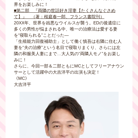
界をお楽しみに！
■第二部 『両隣の世話好き淫妻【たくさんなぐさめ
て】』 （著：桜庭春一郎、フランス書院刊）
20XX年、世界を凶悪なウイルスが襲う。
ED
の後遺症に
多くの男性が悩まされる中、唯一の治療法は愛する妻
を“寝取られる
”
ことだった―
「生殖能力回復補助士」として働く慎吾は右隣に住む人
妻を
“
夫の治療
”
という名目で寝取りまくり、さらには左
隣の和服美人妻にまで…大人気の“両隣人モノ
”
をお楽し
みに！
さらに、今回一部＆二部ともに
MC
としてフリーアナウン
サーとして活躍中の大吉洋平の出演も決定！
《
MC
》
大吉洋平