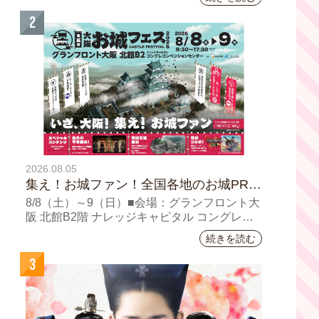
「おとな旅あるき旅」は毎週土曜夕方6:30～
川料理も
放送。三田村邦彦が訪れた先の土地を歩い
2
て、地元の美味や美酒、風景を味わい、そし
て地元の人々とのふれあいの中から感じたこ
とを伝える“おとなのための”旅番組です。
今回は夏の京都へ。五感で愉しむ、雅な伝統×
心潤す美味いもん
2026.08.05
集え！お城ファン！全国各地のお城PRブ
ースが群雄割拠！『大阪・お城フェス
8/8（⼟）～9（日）■会場：グランフロント⼤
2026』、いよいよ8/8（土）から開催！
阪 北館B2階 ナレッジキャピタル コングレコ
ンベンションセンター ⼤⼈ 前売1,400円（当
続きを読む
⽇1,600円) 中⾼⽣ 前売800円（当⽇1,000円）
3