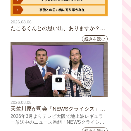
2026.08.06
たこるくんとの思い出、ありますか？会
員のみなさんに聞いてみました
続きを読む
2026.08.05
天竺川原が司会「NEWSクライシス」チ
ャンネル登録者数10万人突破！テレビ大
2026年3月よりテレビ大阪で地上波レギュラ
阪の番組史上最速記録を更新
ー放送中のニュース番組「NEWSクライシ
ス」が、このたび2026年7月12日(日)に、