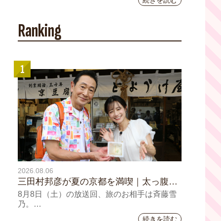
続きを読む
YouTubeチャンネル登録者数10万人を達成し
ました。
Ranking
1
2026.08.06
三田村邦彦が夏の京都を満喫｜太っ腹な
「無限朝食」、住宅街の隠れ家・角打
8月8日（土）の放送回、旅のお相手は斉藤雪
ち、売り切れ御免の夏の名物を堪能！三
乃。
田村大絶賛！暑い時こそ食べたい絶品四
続きを読む