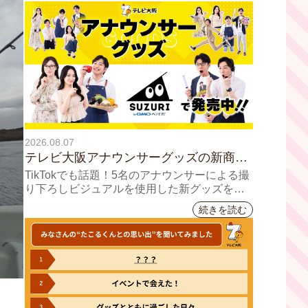
2026.08.07
テレビ大阪アナウンサーグッズの新商品
8月8日(土)に発売！ テーマは「個性全
TikTokでも話題！5名のアナウンサーによる撮
開」5人それぞれの"らしさ"を詰め込んだ
り下ろしビジュアルを使用した新グッズを発
売
アイテムが登場
続きを読む