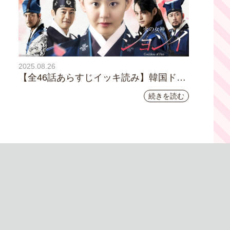
2025.08.26
【全46話あらすじイッキ読み】韓国ドラ
マ『火の女神 ジョンイ』｜テレビ大阪
続きを読む
9月11日（木）朝8時放送スタート