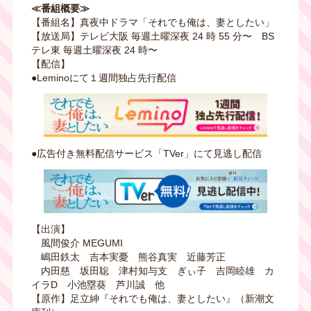
≪番組概要≫
【番組名】真夜中ドラマ「それでも俺は、妻としたい」
【放送局】テレビ大阪 毎週土曜深夜 24 時 55 分〜 BS
テレ東 毎週土曜深夜 24 時〜
【配信】
●Leminoにて１週間独占先行配信
●広告付き無料配信サービス「TVer」にて見逃し配信
【出演】
風間俊介 MEGUMI
嶋田鉄太 吉本実憂 熊谷真実 近藤芳正
内田慈 坂田聡 津村知与支 ぎぃ子 吉岡睦雄 カ
イラD 小池塁葵 芦川誠 他
【原作】足立紳『それでも俺は、妻としたい』（新潮文