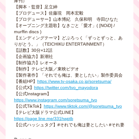
庫刊）
【脚本・監督】足立紳
【プロデュース】佐藤現 岡本宏毅
【プロデューサー】山本博紀 久保和明 寺田ひなた
【オープニング主題歌】なきごと「愛才」( [NOiD] /
murffin discs )
【エンディングテーマ】どぶろっく「ずっとずっと、あ
りがとう。」（TEICHIKU ENTERTAINMENT）
【話数】30分×12話
【企画協力】新潮社
【制作協力】レオーネ
【制作】テレビ大阪／東映ビデオ
【製作著作】「それでも俺は、妻としたい」製作委員会
【番組HP】
https://www.tv-osaka.co.jp/soretsuma/
【公式X】
https://twitter.com/tvo_mayodora
【公式Instagram】
https://www.instagram.com/soretsuma_tvo
【公式TikTok】
https://www.tiktok.com/@soretsuma_tvo
【テレビ大阪ドラマ公式LINE】
https://page.line.me/331hwptb
【公式ハッシュタグ】#それでも俺は妻としたい #それ妻