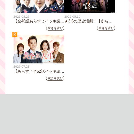
2025.08.26
2026.05.19
【全46話あらすじイッキ読
★3.6の歴史活劇！【あらす
み】韓国ドラマ『火の女神
じ全32話イッキ読み】韓国ド
続きを読む
続きを読む
ジョンイ』｜テレビ大阪 9
ラマ『鉄の王 キム・スロ』
3
月11日（木）朝8時放送スタ
｜テレビ大阪5月20日(水)あ
ート
さ8時00分スタート【TVer配
信あり】
2026.07.23
【あらすじ全52話イッキ読
み】韓国ドラマ『黄金の私の
続きを読む
人生』｜テレビ大阪 月曜～
金曜あさ9時30分放送中