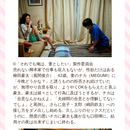
©︎「それでも俺は、妻としたい」製作委員会
売れない脚本家で仕事も収入もないが、性欲だけはある
柳田豪太（風間俊介）、42歳。妻のチカ（MEGUMI）に
「今晩どうかな？」と誘うものの拒否され続けていた
が、無理やり合意を取り、ようやくOKをもらえたと喜ぶ
豪太。豪太は嬉々として行為に及ぼうとするが、チカは
「合意なんかねえよ」「夫婦間の合意とか理解してない
でしょ」と罵倒し、さらに息子・太郎（嶋田鉄太）への
接し方をダメ出しし始める。久しぶりのセックスだとい
うのに、態度の悪いチカに豪太も腹が立ち口喧嘩に。結
局その夜は出来ずじまいに終わる。