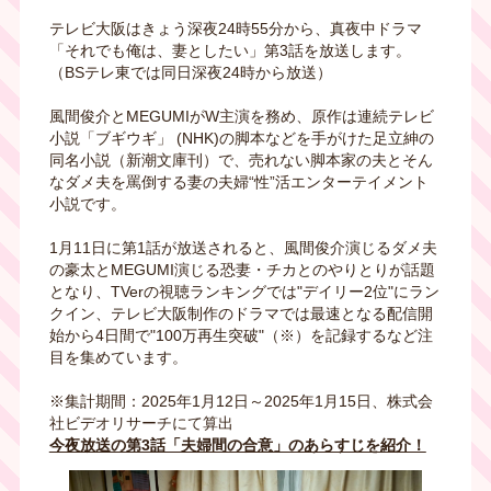
テレビ大阪はきょう深夜24時55分から、真夜中ドラマ
「それでも俺は、妻としたい」第3話を放送します。
（BSテレ東では同日深夜24時から放送）
風間俊介とMEGUMIがW主演を務め、原作は連続テレビ
小説「ブギウギ」 (NHK)の脚本などを手がけた足立紳の
同名小説（新潮文庫刊）で、売れない脚本家の夫とそん
なダメ夫を罵倒する妻の夫婦“性”活エンターテイメント
小説です。
1月11日に第1話が放送されると、風間俊介演じるダメ夫
の豪太とMEGUMI演じる恐妻・チカとのやりとりが話題
となり、TVerの視聴ランキングでは"デイリー2位"にラン
クイン、テレビ大阪制作のドラマでは最速となる配信開
始から4日間で"100万再生突破"（※）を記録するなど注
目を集めています。
※集計期間：2025年1月12日～2025年1月15日、株式会
社ビデオリサーチにて算出
今夜放送の第3話「夫婦間の合意」のあらすじを紹介！