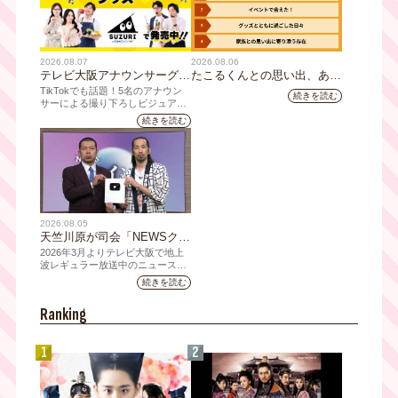
2026.08.07
2026.08.06
テレビ大阪アナウンサーグッ
たこるくんとの思い出、あり
ズの新商品 8月8日(土)に発
ますか？会員のみなさんに聞
TikTokでも話題！5名のアナウン
続きを読む
売！ テーマは「個性全開」5
いてみました
サーによる撮り下ろしビジュアル
を使用した新グッズを発売
人それぞれの"らしさ"を詰め
続きを読む
込んだアイテムが登場
2026.08.05
天竺川原が司会「NEWSクラ
イシス」チャンネル登録者数
2026年3月よりテレビ大阪で地上
10万人突破！テレビ大阪の番
波レギュラー放送中のニュース番
組「NEWSクライシス」が、この
組史上最速記録を更新
続きを読む
たび2026年7月12日(日)に、
YouTubeチャンネル登録者数10万
Ranking
人を達成しました。
1
2