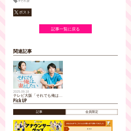
#それ妻
ポスト
記事一覧に戻る
関連記事
2025.09.18
テレビ大阪「それでも俺は、
Pick UP
妻としたい」が2025年日本
民間放送連盟賞 テレビドラ
マ部門で優秀賞を受賞！
記事
会員限定