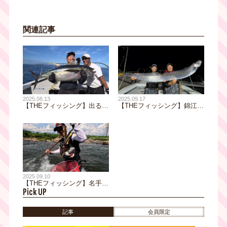
関連記事
2025.08.13
2025.09.17
【THEフィッシング】出る
【THEフィッシング】錦江湾
か！？ 50キロオーバー 志
の神龍出現 テンヤタチウオ
摩沖のキハダキャスティング
で伝説を釣る／9月20日(土)
／8月16日(土)放送
放送
2025.09.10
【THEフィッシング】名手２
Pick UP
人が挑む！ 最盛期 九頭竜川
のアユ釣り／9月13日(土)放
送
記事
会員限定