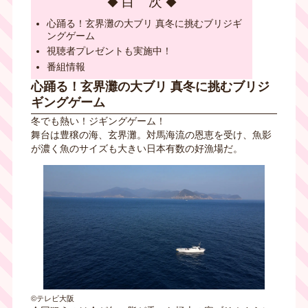
目 次
心踊る！玄界灘の大ブリ 真冬に挑むブリジギ
ングゲーム
視聴者プレゼントも実施中！
番組情報
心踊る！玄界灘の大ブリ 真冬に挑むブリジ
ギングゲーム
冬でも熱い！ジギングゲーム！
舞台は豊穣の海、玄界灘。対馬海流の恩恵を受け、魚影
が濃く魚のサイズも大きい日本有数の好漁場だ。
©テレビ大阪