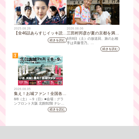
2025.08.26
2026.08.06
【全46話あらすじイッキ読
三田村邦彦が夏の京都を満喫
み】韓国ドラマ『火の女神
｜太っ腹な「無限朝食」、住
8月8日（土）の放送回、旅のお相
続きを読む
ジョンイ』｜テレビ大阪 9
宅街の隠れ家・角打ち、売り
手は斉藤雪乃。
月11日（木）朝8時放送スタ
切れ御免の夏の名物を堪能！
続きを読む
「おとな旅あるき旅」は毎週土曜
ート
三田村大絶賛！暑い時こそ食
3
夕方6:30～放送。三田村邦彦が訪
べたい絶品四川料理も
れた先の土地を歩いて、地元の美
味や美酒、風景を味わい、そして
地元の人々とのふれあいの中から
感じたことを伝える“おとなのため
の”旅番組です。
今回は夏の京都へ。五感で愉し
2026.08.05
む、雅な伝統×心潤す美味いもん
集え！お城ファン！全国各地
のお城PRブースが群雄割
8/8（⼟）～9（日）■会場：グラ
拠！『大阪・お城フェス
ンフロント⼤阪 北館B2階 ナレッ
ジキャピタル コングレコンベンシ
2026』、いよいよ8/8（土）
続きを読む
ョンセンター ⼤⼈ 前売1,400円
から開催！
（当⽇1,600円) 中⾼⽣ 前売800円
（当⽇1,000円）