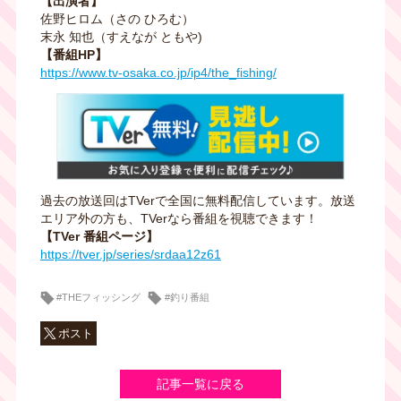
【出演者】
佐野ヒロム（さの ひろむ）
末永 知也（すえなが ともや)
【番組HP】
https://www.tv-osaka.co.jp/ip4/the_fishing/
過去の放送回はTVerで全国に無料配信しています。放送
エリア外の方も、TVerなら番組を視聴できます！
【TVer 番組ページ】
https://tver.jp/series/srdaa12z61
#THEフィッシング
#釣り番組
ポスト
記事一覧に戻る