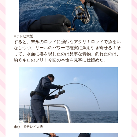
©テレビ大阪
すると、末永のロッドに強烈なアタリ！ロッドで魚をい
なしつつ、リールのパワーで確実に魚を引き寄せる！そ
して、水面に姿を現したのは見事な青物。釣れたのは、
約６キロのブリ！今回の本命を見事に仕留めた。
末永 ©テレビ大阪