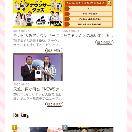
2026.08.07
2026.08.06
テレビ大阪アナウンサーグッ
たこるくんとの思い出、あり
ズの新商品 8月8日(土)に発
ますか？会員のみなさんに聞
TikTokでも話題！5名のアナウン
続きを読む
売！ テーマは「個性全開」5
いてみました
サーによる撮り下ろしビジュアル
を使用した新グッズを発売
人それぞれの"らしさ"を詰め
続きを読む
込んだアイテムが登場
2026.08.05
天竺川原が司会「NEWSクラ
イシス」チャンネル登録者数
2026年3月よりテレビ大阪で地上
10万人突破！テレビ大阪の番
波レギュラー放送中のニュース番
組「NEWSクライシス」が、この
組史上最速記録を更新
続きを読む
たび2026年7月12日(日)に、
YouTubeチャンネル登録者数10万
Ranking
人を達成しました。
1
2