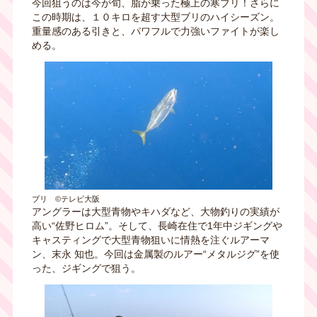
今回狙うのは今が旬、脂が乗った極上の寒ブリ！さらに
この時期は、１０キロを超す大型ブリのハイシーズン。
重量感のある引きと、パワフルで力強いファイトが楽し
める。
ブリ ©テレビ大阪
アングラーは大型青物やキハダなど、大物釣りの実績が
高い“佐野ヒロム”。そして、長崎在住で1年中ジギングや
キャスティングで大型青物狙いに情熱を注ぐルアーマ
ン、末永 知也。今回は金属製のルアー“メタルジグ”を使
った、ジギングで狙う。