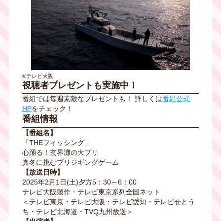
©テレビ大阪
視聴者プレゼントも実施中！
番組では毎週素敵なプレゼントも！ 詳しくは
番組公式
HP
をチェック！
番組情報
【番組名】
「THEフィッシング」
心踊る！玄界灘の大ブリ
真冬に挑むブリジギングゲーム
【放送日時】
2025年2月1日(土)夕方5：30～6：00
テレビ大阪製作・テレビ東京系列全国ネット
＜テレビ東京・テレビ大阪・テレビ愛知・テレビせとう
ち・テレビ北海道・TVQ九州放送＞