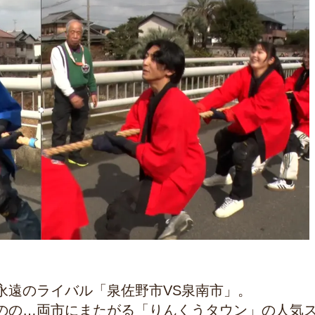
永遠のライバル「泉佐野市VS泉南市」。
のの…両市にまたがる「りんくうタウン」の人気