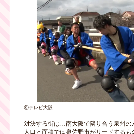
Ⓒテレビ大阪
対決する街は…南大阪で隣り合う泉州の
人口と面積では泉佐野市がリードするも