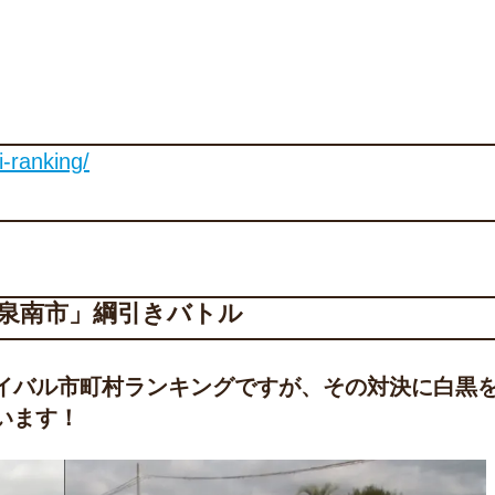
i-ranking/
S泉南市」綱引きバトル
イバル市町村ランキングですが、
その対決に白黒
います！