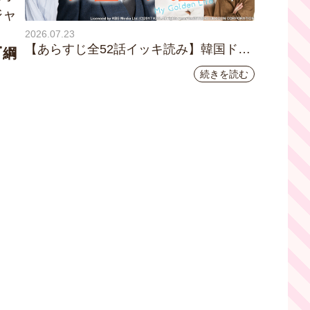
ジャ
2026.07.23
【あらすじ全52話イッキ読み】韓国ドラ
『綱
マ『黄金の私の人生』｜テレビ大阪 月曜
続きを読む
～金曜あさ9時30分放送中