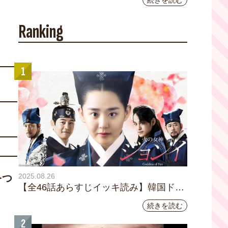
続きを読む
YouTubeチャンネル登録者数10万人を達成し
ました。
Ranking
1
2025.08.26
をつ
【全46話あらすじイッキ読み】韓国ドラ
マ『火の女神 ジョンイ』｜テレビ大阪
続きを読む
9月11日（木）朝8時放送スタート
2