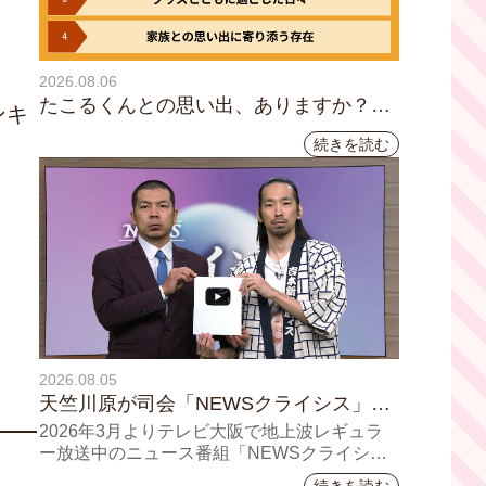
2026.08.06
たこるくんとの思い出、ありますか？会
ンキ
員のみなさんに聞いてみました
続きを読む
2026.08.05
天竺川原が司会「NEWSクライシス」チ
ャンネル登録者数10万人突破！テレビ大
2026年3月よりテレビ大阪で地上波レギュラ
阪の番組史上最速記録を更新
ー放送中のニュース番組「NEWSクライシ
ス」が、このたび2026年7月12日(日)に、