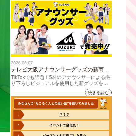
2026.08.07
テレビ大阪アナウンサーグッズの新商品
8月8日(土)に発売！ テーマは「個性全
TikTokでも話題！5名のアナウンサーによる撮
開」5人それぞれの"らしさ"を詰め込んだ
り下ろしビジュアルを使用した新グッズを発
売
アイテムが登場
続きを読む