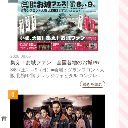
2026.08.05
集え！お城ファン！全国各地のお城PRブ
ースが群雄割拠！『大阪・お城フェス
8/8（⼟）～9（日）■会場：グランフロント⼤
2026』、いよいよ8/8（土）から開催！
阪 北館B2階 ナレッジキャピタル コングレコ
ンベンションセンター ⼤⼈ 前売1,400円（当
続きを読む
⽇1,600円) 中⾼⽣ 前売800円（当⽇1,000円）
3
【青