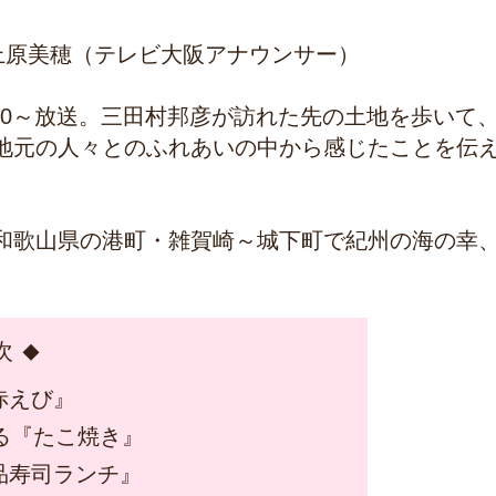
上原美穂（テレビ大阪アナウンサー）
30～放送。三田村邦彦が訪れた先の土地を歩いて
地元の人々とのふれあいの中から感じたことを伝
和歌山県の港町・雑賀崎～城下町で紀州の海の幸
次
赤えび』
る『たこ焼き』
品寿司ランチ』