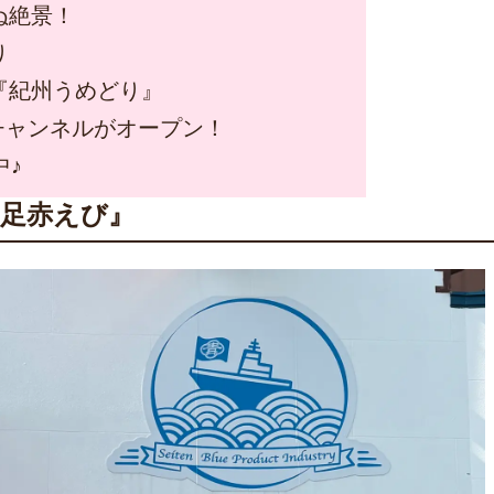
ぬ絶景！
り
『紀州うめどり』
eチャンネルがオープン！
中♪
足赤えび』