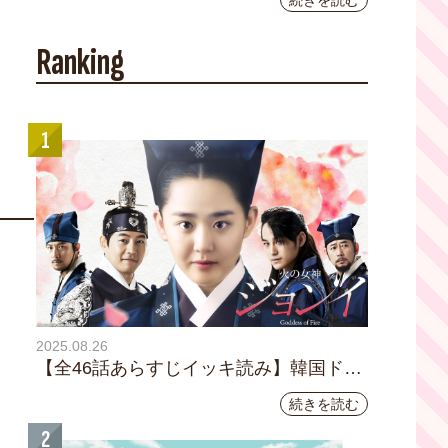
続きを読む
YouTubeチャンネル登録者数10万人を達成し
ました。
Ranking
1
2025.08.26
【全46話あらすじイッキ読み】韓国ドラ
マ『火の女神 ジョンイ』｜テレビ大阪
続きを読む
9月11日（木）朝8時放送スタート
2