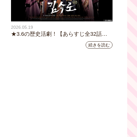
2026.05.19
★3.6の歴史活劇！【あらすじ全32話イ
ッキ読み】韓国ドラマ『鉄の王 キム・
続きを読む
スロ』｜テレビ大阪5月20日(水)あさ8時
00分スタート【TVer配信あり】