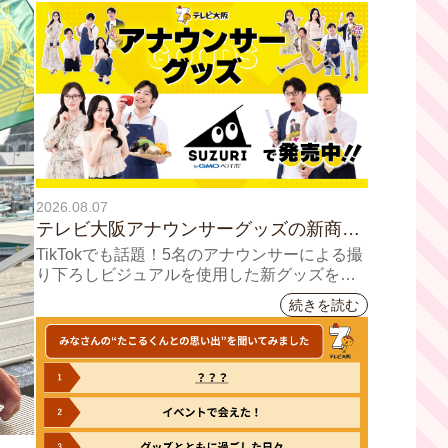
2026.08.07
テレビ大阪アナウンサーグッズの新商品
8月8日(土)に発売！ テーマは「個性全
TikTokでも話題！5名のアナウンサーによる撮
開」5人それぞれの"らしさ"を詰め込んだ
り下ろしビジュアルを使用した新グッズを発
売
アイテムが登場
続きを読む