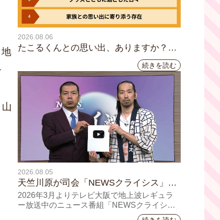
2026.08.06
たこるくんとの思い出、ありますか？会
、地
員のみなさんに聞いてみました
え
続きを読む
、山
2026.08.05
天竺川原が司会「NEWSクライシス」チ
ャンネル登録者数10万人突破！テレビ大
2026年3月よりテレビ大阪で地上波レギュラ
阪の番組史上最速記録を更新
ー放送中のニュース番組「NEWSクライシ
ス」が、このたび2026年7月12日(日)に、