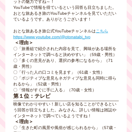
ットの魅力ですね～！
YouTubeで情報を得ているという回答も目立ちました。
おとな旅あるき旅の
YouTube
チャンネルを見ていただい
ているようです。ありがとうございます！
おとな旅あるき旅公式
YouTube
チャンネルは
こちら
https://www.youtube.com/@otonatabi_tvo
＜理由＞
〇「旅番組で紹介された内容を見て、興味がある場所を
インターネットで調べると決めやすい」（
59
歳・男性）
〇「多くの意見があり、選択の参考になるから」（71
歳・男性）
〇「行った人の口コミを見ます」（
61
歳・女性）
〇「ポジティブな意見もネガティブな意見も同時に得ら
れるから」（
52
歳・男性）
〇「情報がすぐに手に入る」（
70
歳・女性）
第１位：テレビ
映像でわかりやすい！新しい店を知ることができるとい
う回答が目立ちました。みなさん、詳しい情報は雑誌や
インターネットで調べているようですね！
＜理由＞
〇「生きた町の風景や風俗が感じられるから」（
57
歳・