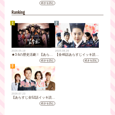
阪ネクストIPプロジェクト」
続きを読む
第1弾採用企画が決定 第2弾
応募も締切
Ranking
1
2
2026.05.19
2025.08.26
★3.6の歴史活劇！【あらす
【全46話あらすじイッキ読
じ全32話イッキ読み】韓国ド
み】韓国ドラマ『火の女神
続きを読む
続きを読む
ラマ『鉄の王 キム・スロ』
ジョンイ』｜テレビ大阪 9
3
｜テレビ大阪5月20日(水)あ
月11日（木）朝8時放送スタ
さ8時00分スタート【TVer配
ート
信あり】
2026.07.23
【あらすじ全52話イッキ読
み】韓国ドラマ『黄金の私の
続きを読む
人生』｜テレビ大阪 月曜～
金曜あさ9時30分放送中