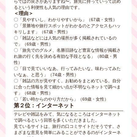
らではの良さがありますね〜。旅先に持っていって読め
るという利便性も人気の理由です。
＜理由＞
〇「見やすいし、わかりやすいから」（
67
歳・女性）
〇「景勝地や旅行スポットがわかるのとアクセスもハッ
キリします」（
67
歳・男性）
〇「雑誌などには人気の場所が多く掲載されているの
で」（
69
歳・男性）
〇「旅先でのグルメ、名勝旧跡など豊富な情報が掲載さ
れ旅の行く先を決める有効な手段となる」（
80
歳・男
性）
〇「目で見ていいなあ。行ってみたいな。味わってみた
いなぁ、と思う」（
74
歳・男性）
〇「雑誌の方が見やすく、お勧めをまとめている。自分
に合った情報を見て細かい点が不明ならネットで調べま
す」（
68
歳・男性）
〇「若い時からのやり方だから」（
69
歳・女性）
第２位：インターネット
テレビや雑誌をみて、気になるところはインターネット
で調べるという回答を多くいただきました。
見ているサイトは、旅行の口コミサイトだそうです。さ
まざまな意見を簡単にみることができるのがインターネ