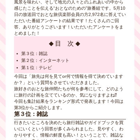
風景を味わい、そして地元の人々とのふれあいの中から
感じたことを伝える“おとなのための”旅番組です。5月10
日の放送回でおとな旅倶楽部会員の方2,972名に答えてい
ただいた番組アンケートの結果です！たくさんのご回
答、ありがとうございます！いただいたアンケートをま
とめました！
目 次
第３位：雑誌
第２位：インターネット
第１位：テレビ
今回は「旅先は何を見て
or
何で情報を得て決めています
か？」という質問をさせていただきました。
旅好きのおとな旅仲間たちが何を参考にして、どのよう
に旅行の計画を立てているのか、気になりますよね⁉
今回も集計結果をランキング形式で発表します！今回は
第3位からご紹介します。
第３位：雑誌
行きたいところを決めたら旅行雑誌やガイドブックを買
いにいくという回答が多くみられました。見やすく、わ
かりやすく、情報の鮮度も高い！ということで、雑誌な