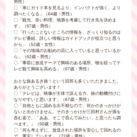
男性）
〇「単にガイド本を見るより、インパクトが強く、より
調べたくなる」（
64
歳・男性）
〇「観光、良い料理、地酒を考慮して行き先を決めま
す」（
67
歳・男性）
〇「行ったことないところの情報を、ざっくり知るのは
テレビ番組、詳しい情報はガイドブックが役立つと思う
から」（
52
歳・女性）
〇「その地域のお勧めの店に入っていると思っているか
ら」（
62
歳・男性）
〇「事前に放送テーマで興味のある場所、物を絞ってテ
レビ観て興味を高める」（
67
歳・男性）
おとな旅あるき旅！という回答も多くいただきました。
ありがとうございます！
〇「テレビは、映像が主体で訴える力、旅の動機付けに
なりやすいと思います」（
67
歳・男性）
〇「自他ともに認める出不精なので、何かのきっかけが
ないと出かけません。そのきっかけが三田村さんが酒を
呑む姿で、「ああ、そこで呑んでみたい」と思ったら調
べます。」（
50
歳・男性）
〇「何も考えずに、放送された場所を安心して回れるの
で、重宝しています」（
72
歳・男性）