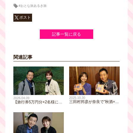
#おとな旅あるき旅
ポスト
記事一覧に戻る
関連記事
2025.10.30
2026.04.09
三田村邦彦が奈良で“秋酒×美
【旅行券5万円分×2名様にプ
食”を満喫！『おとな旅ある
レゼント!!】三田村邦彦が行
き旅』11月1日放送
く春の高知｜焼きたて塩タタ
キ、神秘の仁淀ブルーに大興
奮！カツオだけじゃない？豪
華食材の藁焼きも！