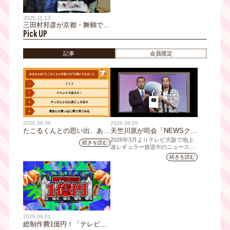
2025.11.13
三田村邦彦が京都・舞鶴で絶
Pick UP
品グルメ旅！京鰆しゃぶしゃ
ぶ、漁港直送のどぐろ、絶景
＆護衛艦見学も満喫
記事
会員限定
2026.08.06
2026.08.05
たこるくんとの思い出、あり
天竺川原が司会「NEWSクラ
ますか？会員のみなさんに聞
イシス」チャンネル登録者数
2026年3月よりテレビ大阪で地上
続きを読む
いてみました
10万人突破！テレビ大阪の番
波レギュラー放送中のニュース番
組「NEWSクライシス」が、この
組史上最速記録を更新
続きを読む
たび2026年7月12日(日)に、
YouTubeチャンネル登録者数10万
人を達成しました。
2026.08.01
総制作費1億円！「テレビ大