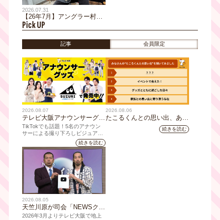
2026.07.31
【26年7月】アングラー村越
Pick UP
正海月イチ恒例コラム
記事
会員限定
2026.08.07
2026.08.06
テレビ大阪アナウンサーグッ
たこるくんとの思い出、あり
ズの新商品 8月8日(土)に発
ますか？会員のみなさんに聞
TikTokでも話題！5名のアナウン
続きを読む
売！ テーマは「個性全開」5
いてみました
サーによる撮り下ろしビジュアル
を使用した新グッズを発売
人それぞれの"らしさ"を詰め
続きを読む
込んだアイテムが登場
2026.08.05
天竺川原が司会「NEWSクラ
イシス」チャンネル登録者数
2026年3月よりテレビ大阪で地上