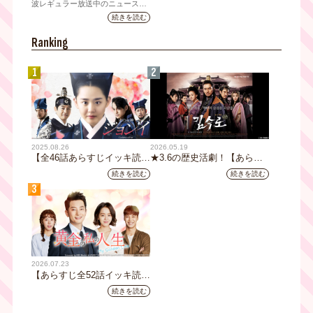
10万人突破！テレビ大阪の番
波レギュラー放送中のニュース番
組「NEWSクライシス」が、この
組史上最速記録を更新
続きを読む
たび2026年7月12日(日)に、
YouTubeチャンネル登録者数10万
Ranking
人を達成しました。
1
2
2025.08.26
2026.05.19
【全46話あらすじイッキ読
★3.6の歴史活劇！【あらす
み】韓国ドラマ『火の女神
じ全32話イッキ読み】韓国ド
続きを読む
続きを読む
ジョンイ』｜テレビ大阪 9
ラマ『鉄の王 キム・スロ』
3
月11日（木）朝8時放送スタ
｜テレビ大阪5月20日(水)あ
ート
さ8時00分スタート【TVer配
信あり】
2026.07.23
【あらすじ全52話イッキ読
み】韓国ドラマ『黄金の私の
続きを読む
人生』｜テレビ大阪 月曜～
金曜あさ9時30分放送中