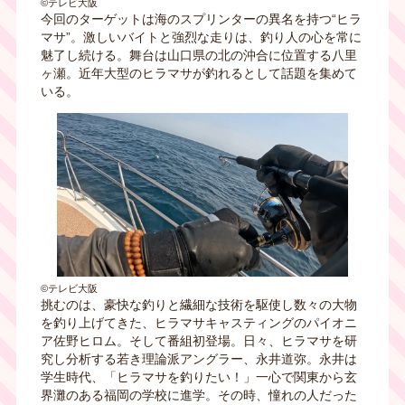
©テレビ大阪
今回のターゲットは海のスプリンターの異名を持つ“ヒラ
マサ”。激しいバイトと強烈な走りは、釣り人の心を常に
魅了し続ける。舞台は山口県の北の沖合に位置する八里
ヶ瀬。近年大型のヒラマサが釣れるとして話題を集めて
いる。
©テレビ大阪
挑むのは、豪快な釣りと繊細な技術を駆使し数々の大物
を釣り上げてきた、ヒラマサキャスティングのパイオニ
ア佐野ヒロム。そして番組初登場。日々、ヒラマサを研
究し分析する若き理論派アングラー、永井道弥。永井は
学生時代、「ヒラマサを釣りたい！」一心で関東から玄
界灘のある福岡の学校に進学。その時、憧れの人だった