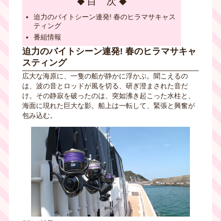
目 次
迫力のバイトシーン連発! 春のヒラマサキャス
ティング
番組情報
迫力のバイトシーン連発! 春のヒラマサキャ
スティング
広大な海原に、一隻の船が静かに浮かぶ。聞こえるの
は、波の音とロッドが風を切る、研ぎ澄まされた音だ
け。その静寂を破ったのは、突如沸き起こった水柱と、
海面に現れた巨大な影。船上は一転して、緊張と興奮が
包み込む。