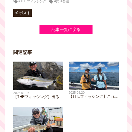
#THEフィッシング
#釣り番組
ポスト
記事一覧に戻る
関連記事
2025.08.20
2026.01.07
【THEフィッシング】これぞ
【THEフィッシング】出るか
最先端！ プロの技！ 爆釣！
大物！？韓国 済州島 ロッ
東京湾ライトアジ／8月23日
クショア・ヒラマサゲーム／
(土)放送
1月10日(土)放送