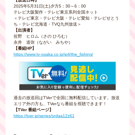
【放送日時】
2025年5月31日(土)夕方5：30～6：00
テレビ大阪製作・テレビ東京系列全国ネット
＜テレビ東京・テレビ大阪・テレビ愛知・テレビせとう
ち・テレビ北海道・TVQ九州放送＞
【出演者】
佐野 ヒロム（さの ひろむ）
永井 道弥（ながい みちや）
【番組HP】
https://www.tv-osaka.co.jp/ip4/the_fishing/
過去の放送回はTVerで全国に無料配信しています。放送
エリア外の方も、TVerなら番組を視聴できます！
【TVer 番組ページ】
https://tver.jp/series/srdaa12z61