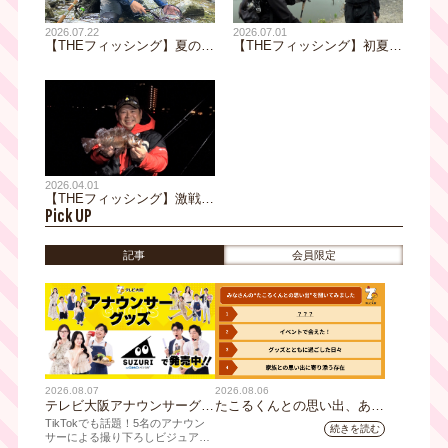
2026.07.22
2026.07.01
【THEフィッシング】夏の離
【THEフィッシング】初夏の
島・渓流旅 佐渡島ネイティ
岐阜県五三川でグッドサイズ
ブトラウト／7月25日(土)放
のバス連発！／7月4日(土)放
送
送
2026.04.01
【THEフィッシング】激戦区
Pick UP
で尺超えを狙う！房総半島デ
カメバルゲーム／4月4日(土)
放送
記事
会員限定
2026.08.07
2026.08.06
テレビ大阪アナウンサーグッ
たこるくんとの思い出、あり
ズの新商品 8月8日(土)に発
ますか？会員のみなさんに聞
TikTokでも話題！5名のアナウン
続きを読む
売！ テーマは「個性全開」5
いてみました
サーによる撮り下ろしビジュアル