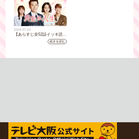
ート
さ8時00分スタート【TVer配
信あり】
2026.07.23
【あらすじ全52話イッキ読
み】韓国ドラマ『黄金の私の
続きを読む
人生』｜テレビ大阪 月曜～
金曜あさ9時30分放送中