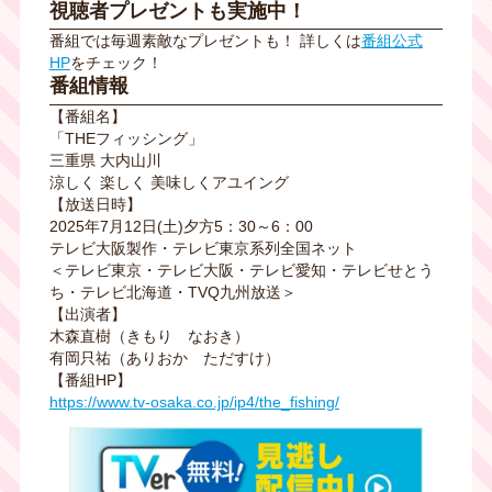
視聴者プレゼントも実施中！
番組では毎週素敵なプレゼントも！ 詳しくは
番組公式
HP
をチェック！
番組情報
【番組名】
「THEフィッシング」
三重県 大内山川
涼しく 楽しく 美味しくアユイング
【放送日時】
2025年7月12日(土)夕方5：30～6：00
テレビ大阪製作・テレビ東京系列全国ネット
＜テレビ東京・テレビ大阪・テレビ愛知・テレビせとう
ち・テレビ北海道・TVQ九州放送＞
【出演者】
木森直樹（きもり なおき）
有岡只祐（ありおか ただすけ）
【番組HP】
https://www.tv-osaka.co.jp/ip4/the_fishing/