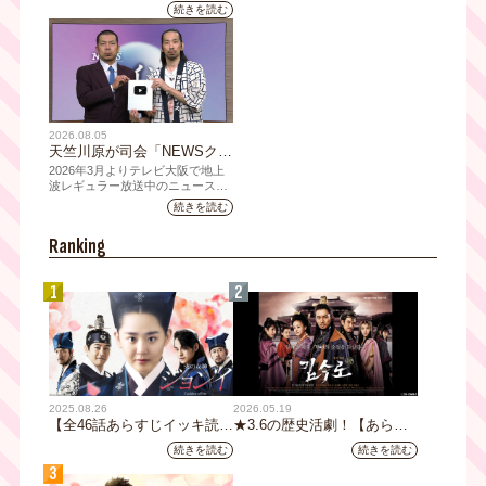
を使用した新グッズを発売
人それぞれの"らしさ"を詰め
続きを読む
込んだアイテムが登場
2026.08.05
天竺川原が司会「NEWSクラ
イシス」チャンネル登録者数
2026年3月よりテレビ大阪で地上
10万人突破！テレビ大阪の番
波レギュラー放送中のニュース番
組「NEWSクライシス」が、この
組史上最速記録を更新
続きを読む
たび2026年7月12日(日)に、
YouTubeチャンネル登録者数10万
Ranking
人を達成しました。
1
2
2025.08.26
2026.05.19
【全46話あらすじイッキ読
★3.6の歴史活劇！【あらす
み】韓国ドラマ『火の女神
じ全32話イッキ読み】韓国ド
続きを読む
続きを読む
ジョンイ』｜テレビ大阪 9
ラマ『鉄の王 キム・スロ』
3
月11日（木）朝8時放送スタ
｜テレビ大阪5月20日(水)あ