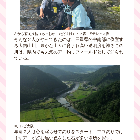
左から有岡只祐（ありおか ただすけ）・木森 ©テレビ大阪
そんな２人がやってきたのは、三重県の中南部に位置す
る大内山川。豊かな山々に育まれ高い透明度を誇るこの
川は、県内でも人気のアユ釣りフィールドとして知られ
ている。
©テレビ大阪
早速２人は心を躍らせて釣りをスタート！アユ釣りでは
まずアユが好む黒い色をした石が多い場所を探す。