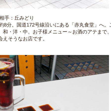
相手：
丘みどり
約
8
分。国道
172
号線沿いにある「赤丸食堂」へ。
、和・洋・中、お子様メニュー～お酒のアテまで
会えそうなお店です。