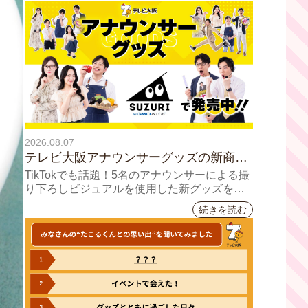
2026.08.07
テレビ大阪アナウンサーグッズの新商品
8月8日(土)に発売！ テーマは「個性全
TikTokでも話題！5名のアナウンサーによる撮
開」5人それぞれの"らしさ"を詰め込んだ
り下ろしビジュアルを使用した新グッズを発
売
アイテムが登場
続きを読む