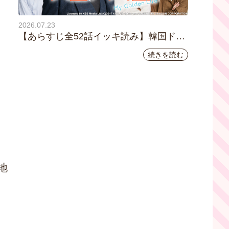
2026.07.23
【あらすじ全52話イッキ読み】韓国ドラ
マ『黄金の私の人生』｜テレビ大阪 月曜
続きを読む
～金曜あさ9時30分放送中
地