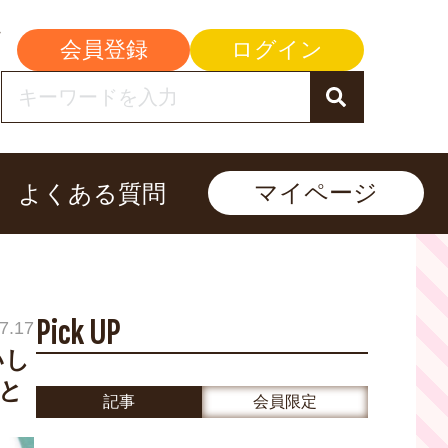
会員登録
ログイン
マイページ
よくある質問
Pick UP
7.17
いし
と
記事
会員限定