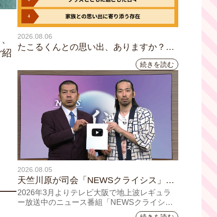
2026.08.06
ら、
たこるくんとの思い出、ありますか？会
ご紹
員のみなさんに聞いてみました
続きを読む
2026.08.05
天竺川原が司会「NEWSクライシス」チ
ャンネル登録者数10万人突破！テレビ大
2026年3月よりテレビ大阪で地上波レギュラ
阪の番組史上最速記録を更新
ー放送中のニュース番組「NEWSクライシ
ス」が、このたび2026年7月12日(日)に、