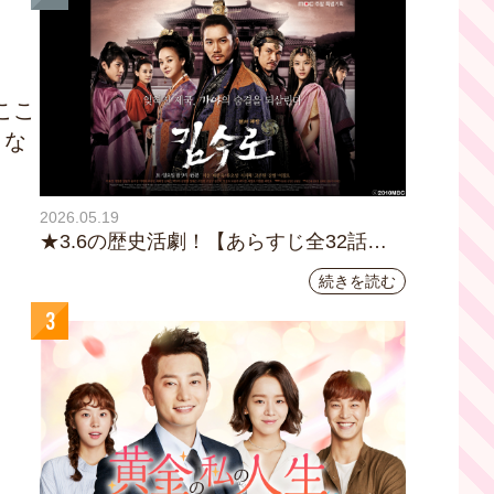
ここ
、な
2026.05.19
★3.6の歴史活劇！【あらすじ全32話イ
ッキ読み】韓国ドラマ『鉄の王 キム・
続きを読む
スロ』｜テレビ大阪5月20日(水)あさ8時
3
00分スタート【TVer配信あり】