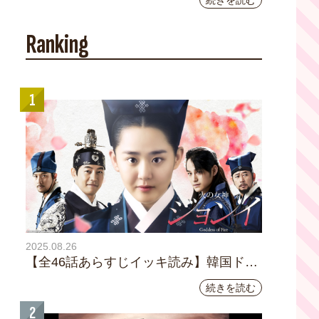
続きを読む
YouTubeチャンネル登録者数10万人を達成し
ました。
Ranking
1
2025.08.26
【全46話あらすじイッキ読み】韓国ドラ
マ『火の女神 ジョンイ』｜テレビ大阪
続きを読む
9月11日（木）朝8時放送スタート
2