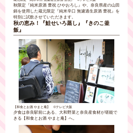
秋限定『純米原酒 豊祝 ひやおろし』や、奈良県産の山田
錦を使用した蔵元限定『純米辛口 無濾過生原酒 豊祝』を
特別に試飲させていただきます。
秋の恵み！『鮭せいろ蒸し』『きのこ釜
飯』
【和食とお酒 やまと庵】 ©テレビ大阪
夕食は奈良駅前にある、大和野菜と奈良産食材が堪能で
きる【和食とお酒 やまと庵】へ。