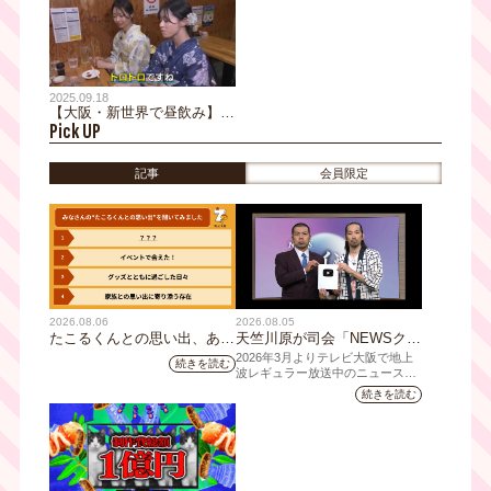
阪おとな旅！
選 ｜おとな旅後追い旅
2025.09.18
【大阪・新世界で昼飲み】ト
Pick UP
ロトロ食感が三田村邦彦を魅
了！100年続く商店街の老舗
人気ホルモン焼き店｜おとな
記事
会員限定
旅後追い旅
2026.08.06
2026.08.05
たこるくんとの思い出、あり
天竺川原が司会「NEWSクラ
ますか？会員のみなさんに聞
イシス」チャンネル登録者数
2026年3月よりテレビ大阪で地上
続きを読む
いてみました
10万人突破！テレビ大阪の番
波レギュラー放送中のニュース番
組「NEWSクライシス」が、この
組史上最速記録を更新
続きを読む
たび2026年7月12日(日)に、
YouTubeチャンネル登録者数10万
人を達成しました。