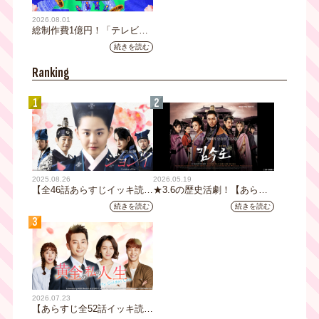
2026.08.01
総制作費1億円！「テレビ大
阪ネクストIPプロジェクト」
続きを読む
第1弾採用企画が決定 第2弾
応募も締切
Ranking
1
2
2025.08.26
2026.05.19
【全46話あらすじイッキ読
★3.6の歴史活劇！【あらす
み】韓国ドラマ『火の女神
じ全32話イッキ読み】韓国ド
続きを読む
続きを読む
ジョンイ』｜テレビ大阪 9
ラマ『鉄の王 キム・スロ』
3
月11日（木）朝8時放送スタ
｜テレビ大阪5月20日(水)あ
ート
さ8時00分スタート【TVer配
信あり】
2026.07.23
【あらすじ全52話イッキ読