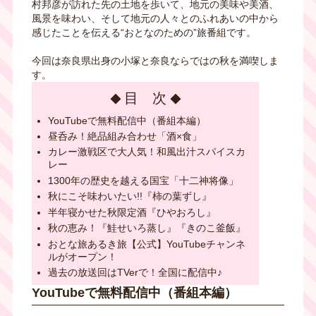
村邦彦が訪れた先の土地を歩いて、地元の美味や美酒、
風景を味わい、そして地元の人々とのふれあいの中から
感じたことを伝える“おとなのための”旅番組です。
今回は奈良県出身の小塚と奈良ならではの秋を満喫しま
す。
目 次
YouTubeで無料配信中（番組本編）
昼呑み！絶品組み合わせ「酒×食」
カレー激戦区で大人気！和風出汁スパイスカ
レー
1300年の歴史を越える国宝「十二神将像」
秋にこそ味わいたい!!『柿の葉ずし』
半年寝かせた秋限定酒『ひやおろし』
秋の恵み！『鮭せいろ蒸し』『きのこ釜飯』
おとな旅あるき旅【公式】YouTubeチャンネ
ルがオープン！
過去の放送回はTVerで！全国に配信中♪
YouTubeで無料配信中（番組本編）