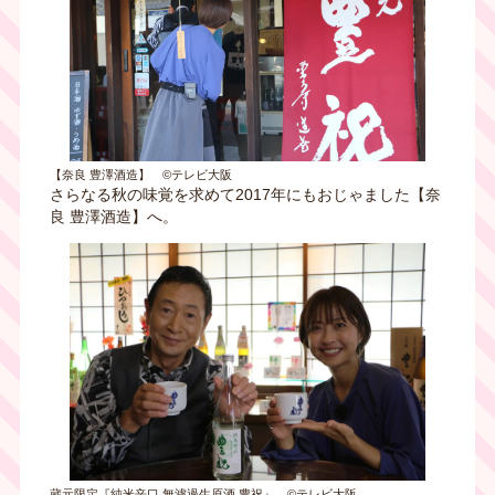
【奈良 豊澤酒造】 ©テレビ大阪
さらなる秋の味覚を求めて2017年にもおじゃました【奈
良 豊澤酒造】へ。
蔵元限定『純米辛口 無濾過生原酒 豊祝』 ©テレビ大阪