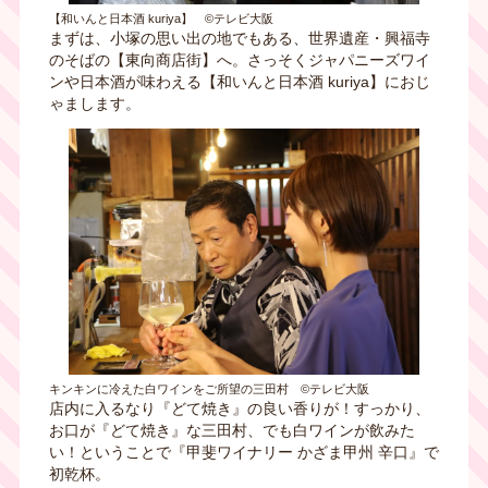
【和いんと日本酒 kuriya】 ©テレビ大阪
まずは、小塚の思い出の地でもある、世界遺産・興福寺
のそばの【東向商店街】へ。さっそくジャパニーズワイ
ンや日本酒が味わえる【和いんと日本酒 kuriya】におじ
ゃまします。
キンキンに冷えた白ワインをご所望の三田村 ©テレビ大阪
店内に入るなり『どて焼き』の良い香りが！すっかり、
お口が『どて焼き』な三田村、でも白ワインが飲みた
い！ということで『甲斐ワイナリー かざま甲州 辛口』で
初乾杯。