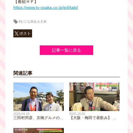
【番組ＨＰ】
https://www.tv-osaka.co.jp/ip4/tabi/
#おとな旅あるき旅
ポスト
記事一覧に戻る
関連記事
2026.04.15
2025.10.02
三田村邦彦、京橋グルメの価
【大阪・梅田で昼飲み】 三
格崩壊にびっくり！大阪城の
田村邦彦が感動！「安い！」
特別公開から下町の名店ま
を大連発！！大阪駅・梅田で
で！心もお腹も満たす春の大
絶対行きたいセンベロ酒場３