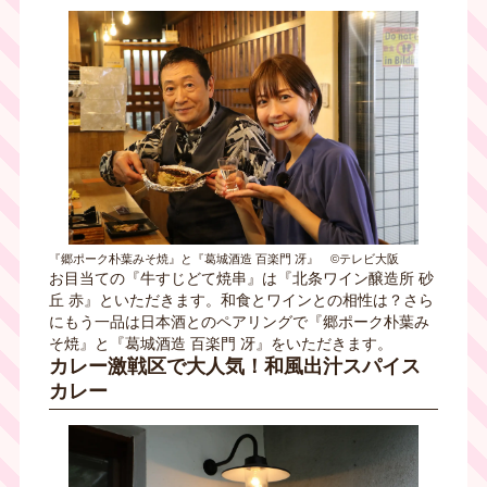
『郷ポーク朴葉みそ焼』と『葛城酒造 百楽門 冴』 ©テレビ大阪
お目当ての『牛すじどて焼串』は『北条ワイン醸造所 砂
丘 赤』といただきます。和食とワインとの相性は？さら
にもう一品は日本酒とのペアリングで『郷ポーク朴葉み
そ焼』と『葛城酒造 百楽門 冴』をいただきます。
カレー激戦区で大人気！和風出汁スパイス
カレー