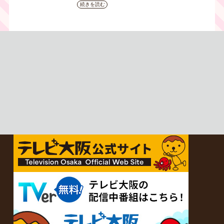
み】韓国ドラマ『黄金の私の
続きを読む
人生』｜テレビ大阪 月曜～
金曜あさ9時30分放送中