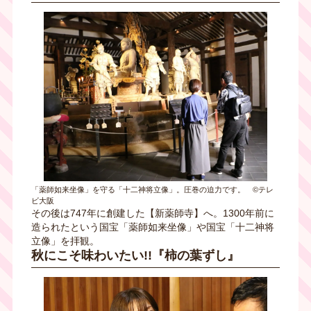
「薬師如来坐像」を守る「十二神将立像」。圧巻の迫力です。 ©テレ
ビ大阪
その後は747年に創建した【新薬師寺】へ。1300年前に
造られたという国宝「薬師如来坐像」や国宝「十二神将
立像」を拝観。
秋にこそ味わいたい!!『柿の葉ずし』