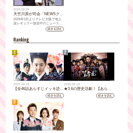
2026.08.05
天竺川原が司会「NEWSクラ
イシス」チャンネル登録者数
2026年3月よりテレビ大阪で地上
10万人突破！テレビ大阪の番
波レギュラー放送中のニュース番
組「NEWSクライシス」が、この
組史上最速記録を更新
続きを読む
たび2026年7月12日(日)に、
YouTubeチャンネル登録者数10万
Ranking
人を達成しました。
1
2
2025.08.26
2026.05.19
【全46話あらすじイッキ読
★3.6の歴史活劇！【あらす
み】韓国ドラマ『火の女神
じ全32話イッキ読み】韓国ド
続きを読む
続きを読む
ジョンイ』｜テレビ大阪 9
ラマ『鉄の王 キム・スロ』
3
月11日（木）朝8時放送スタ
｜テレビ大阪5月20日(水)あ
ート
さ8時00分スタート【TVer配
信あり】