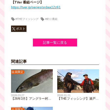
【TVer 番組ページ】
https://tver.jp/series/srdaa12z61
#THEフィッシング
#釣り番組
ポスト
記事一覧に戻る
関連記事
会員限定
2026.03.27
2026.01.21
【26年3月】アングラー村越
【THEフィッシング】瀬戸内
正海 月イチ恒例コラム
のサーフを攻略！岡山フラッ
トフィッシュゲーム／1月24
日(土)放送
会員限定