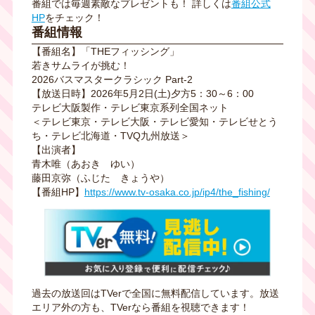
番組では毎週素敵なプレゼントも！ 詳しくは
番組公式
HP
をチェック！
番組情報
【番組名】「THEフィッシング」
若きサムライが挑む！
2026バスマスタークラシック Part-2
【放送日時】2026年5月2日(土)夕方5：30～6：00
テレビ大阪製作・テレビ東京系列全国ネット
＜テレビ東京・テレビ大阪・テレビ愛知・テレビせとう
ち・テレビ北海道・TVQ九州放送＞
【出演者】
青木唯（あおき ゆい）
藤田京弥（ふじた きょうや）
【番組HP】
https://www.tv-osaka.co.jp/ip4/the_fishing/
過去の放送回はTVerで全国に無料配信しています。放送
エリア外の方も、TVerなら番組を視聴できます！