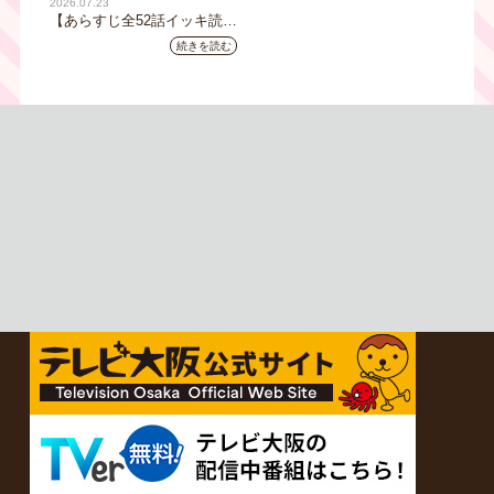
2026.07.23
【あらすじ全52話イッキ読
み】韓国ドラマ『黄金の私の
続きを読む
人生』｜テレビ大阪 月曜～
金曜あさ9時30分放送中