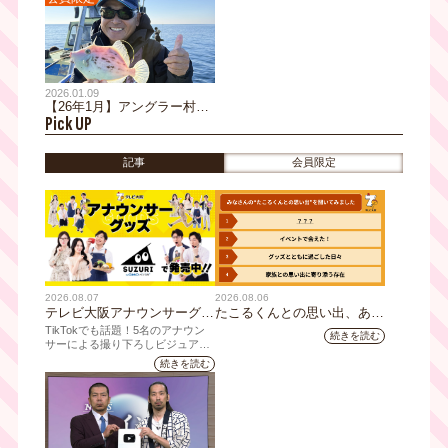
2026.01.09
【26年1月】アングラー村越
Pick UP
正海 月イチ恒例コラム
記事
会員限定
2026.08.07
2026.08.06
テレビ大阪アナウンサーグッ
たこるくんとの思い出、あり
ズの新商品 8月8日(土)に発
ますか？会員のみなさんに聞
TikTokでも話題！5名のアナウン
続きを読む
売！ テーマは「個性全開」5
いてみました
サーによる撮り下ろしビジュアル
を使用した新グッズを発売
人それぞれの"らしさ"を詰め
続きを読む
込んだアイテムが登場