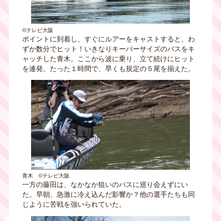
©テレビ大阪
ポイントに到着し、すぐにルアーをキャストすると、わ
ずか数分でヒット！いきなりキーパーサイズのバスをキ
ャッチした青木。ここから波に乗り、立て続けにヒット
を連発。たった１時間で、早くも規定の５尾を揃えた。
青木 ©テレビ大阪
一方の藤田は、なかなか狙いのバスに巡り会えずにい
た。早朝、急激に冷え込んだ影響か？他の選手たちも同
じように苦戦を強いられていた。