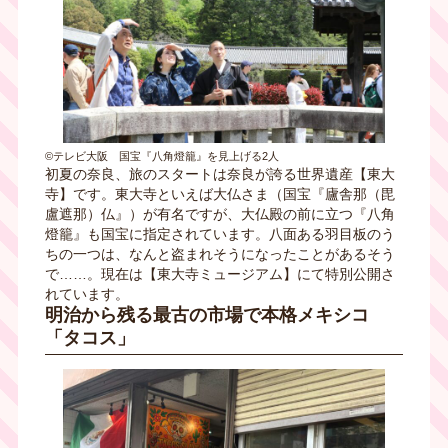
©テレビ大阪 国宝『八角燈籠』を見上げる2人
初夏の奈良、旅のスタートは奈良が誇る世界遺産【東大
寺】です。東大寺といえば大仏さま（国宝『廬舎那（毘
盧遮那）仏』）が有名ですが、大仏殿の前に立つ『八角
燈籠』も国宝に指定されています。八面ある羽目板のう
ちの一つは、なんと盗まれそうになったことがあるそう
で……。現在は【東大寺ミュージアム】にて特別公開さ
れています。
明治から残る最古の市場で本格メキシコ
「タコス」