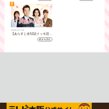
ジョンイ』｜テレビ大阪 9
ラマ『鉄の王 キム・スロ』
3
月11日（木）朝8時放送スタ
｜テレビ大阪5月20日(水)あ
ート
さ8時00分スタート【TVer配
信あり】
2026.07.23
【あらすじ全52話イッキ読
み】韓国ドラマ『黄金の私の
続きを読む
人生』｜テレビ大阪 月曜～
金曜あさ9時30分放送中