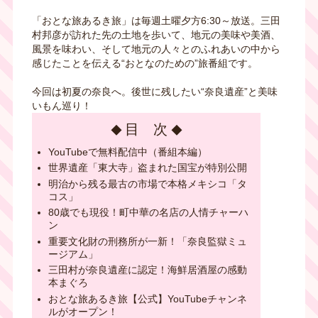
「おとな旅あるき旅」は毎週土曜夕方6:30～放送。三田
村邦彦が訪れた先の土地を歩いて、地元の美味や美酒、
風景を味わい、そして地元の人々とのふれあいの中から
感じたことを伝える“おとなのための”旅番組です。
今回は初夏の奈良へ。後世に残したい“奈良遺産”と美味
いもん巡り！
目 次
YouTubeで無料配信中（番組本編）
世界遺産「東大寺」盗まれた国宝が特別公開
明治から残る最古の市場で本格メキシコ「タ
コス」
80歳でも現役！町中華の名店の人情チャーハ
ン
重要文化財の刑務所が一新！「奈良監獄ミュ
ージアム」
三田村が奈良遺産に認定！海鮮居酒屋の感動
本まぐろ
おとな旅あるき旅【公式】YouTubeチャンネ
ルがオープン！