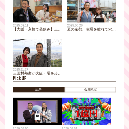
2025.08.28
2025.09.11
夏の京都、喧騒を離れて穴場
【大阪・京橋で昼飲み】三田
の美味いもん巡り『おとな旅
村邦彦が安ウマに魅了された
あるき旅』８月３０日放送
地元で60年愛される大衆酒場
｜おとな旅後追い旅
2025.11.27
三田村邦彦が大阪・堺を歩
Pick UP
く！鮮魚立ち飲み・老舗中
華・角打ち・イルカ体験・伝
統刃物・絶品焼鳥まで満喫す
記事
会員限定
るおとな旅
2026.08.05
2026.08.01