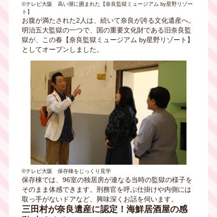
©テレビ大阪 高い塀に囲まれた【奈良監獄ミュージアム by星野リゾー
ト】
お腹が満たされた2人は、続いて奈良が誇る文化遺産へ。
明治五大監獄の一つで、国の重要文化財である旧奈良監
獄が、この春【奈良監獄ミュージアム by星野リゾート】
としてオープンしました。
©テレビ大阪 保存棟をじっくり見学
保存棟では、96室の独居房が連なる当時の監獄の様子を
そのまま体感できます。刑務官を呼ぶ仕掛けや内側には
取っ手がないドアなど、興味深くお話を伺います。
三田村が奈良遺産に認定！海鮮居酒屋の感