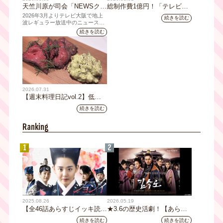
天竺川原が司会「NEWSクラ
総制作費1億円！「テレビ大
イシス」チャンネル登録者数
阪ネクストIPプロジェクト」
2026年3月よりテレビ大阪で地上
続きを読む
10万人突破！テレビ大阪の番
第1弾採用企画が決定 第2弾
波レギュラー放送中のニュース番
組「NEWSクライシス」が、この
組史上最速記録を更新
応募も締切
続きを読む
たび2026年7月12日(日)に、
YouTubeチャンネル登録者数10万
人を達成しました。
2026.07.31
【週末料理日記vol.2】低温
調理機で作るローストビーフ
続きを読む
レシピ
Ranking
1
2
2025.08.26
2026.05.19
【全46話あらすじイッキ読
★3.6の歴史活劇！【あらす
み】韓国ドラマ『火の女神
じ全32話イッキ読み】韓国ド
続きを読む
続きを読む