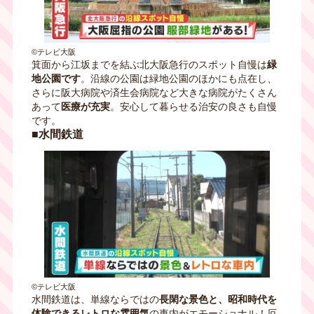
©テレビ大阪
箕面から江坂までを結ぶ北大阪急行のスポット自慢は
緑
地公園です
。沿線の公園は緑地公園のほかにも点在し、
さらに阪大病院や済生会病院など大きな病院がたくさん
あって
医療が充実
。安心して暮らせる治安の良さも自慢
です。
■水間鉄道
©テレビ大阪
水間鉄道は、単線ならではの
長閑な景色と、昭和時代を
体験できるレトロな雰囲気
の車内がエモーショナル！厄