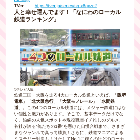
TVer
https://tver.jp/series/srpx8qxzc2
人と幸せ運んでます！「なにわのローカル
鉄道ランキング」
©テレビ大阪
鉄道王国・大阪を走る4大ローカル鉄道といえば、「
阪堺
電車
」「
北大阪急行
」「
大阪モノレール
」「
水間鉄
道
」。この4つのローカル鉄道には、メジャー鉄道にはな
い個性と魅力があります。そこで、基本データだけでな
く、沿線の人気スポットや現役職員イチ推しのグルメ、
各社が誇る“俺たちの1番”を懸けた自慢合戦まで、さまざ
まなジャンルで真っ向勝負！さらに、鉄道マニアによる
ミステリー対決も！はたしてNo.1に輝くのはどのローカ