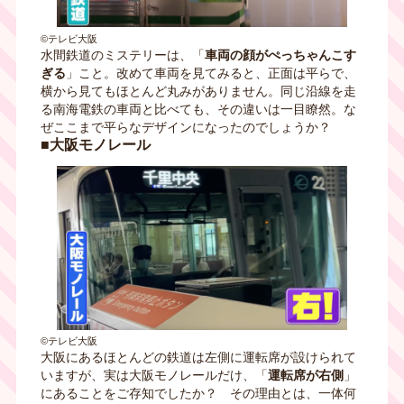
©テレビ大阪
水間鉄道のミステリーは、「
車両の顔がぺっちゃんこす
ぎる
」こと。改めて車両を見てみると、正面は平らで、
横から見てもほとんど丸みがありません。同じ沿線を走
る南海電鉄の車両と比べても、その違いは一目瞭然。な
ぜここまで平らなデザインになったのでしょうか？
■大阪モノレール
©テレビ大阪
大阪にあるほとんどの鉄道は左側に運転席が設けられて
いますが、実は大阪モノレールだけ、「
運転席が右側
」
にあることをご存知でしたか？ その理由とは、一体何