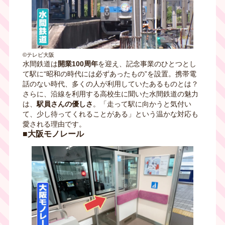
©テレビ大阪
水間鉄道は
開業100周年
を迎え、記念事業のひとつとし
て駅に“昭和の時代には必ずあったもの”を設置。携帯電
話のない時代、多くの人が利用していたあるものとは？
さらに、沿線を利用する高校生に聞いた水間鉄道の魅力
は、
駅員さんの優しさ
。「走って駅に向かうと気付い
て、少し待ってくれることがある」という温かな対応も
愛される理由です。
■大阪モノレール