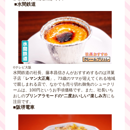
■水間鉄道
©テレビ大阪
水間鉄道の社長、藤本昌信さんがおすすめするのは洋菓
子店「
レマン大正庵
」。73歳のママが迎えてくれる地域
で親しまれる店で、なかでも売り切れ御免のシュークリ
ームは、100円というお手頃価格です。また、社長いち
おしの
プリンアラモードの“二度おいしい”楽しみ方
にも
注目です。
■阪堺電車