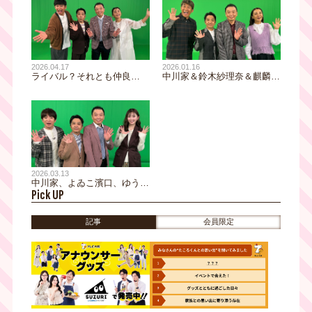
2026.01.16
2026.04.17
中川家＆鈴木紗理奈＆麒麟・
ライバル？それとも仲良
田村が大阪の知られざる魅力
し！？ 中川家＆岡田圭右＆
を発掘！細路地グルメ、銭湯
鈴木紗理奈も仰天！向こう三
のご長寿番台ランキングで驚
軒両隣おんなじグルメランキ
きの事実が続々！
ング＆気になる地名ランキン
グ
2026.03.13
中川家、よゐこ濱口、ゆうち
Pick UP
ゃみもほっこり♪ 常連が集う
理由がある！大阪の『創業の
古いコの字カウンターランキ
記事
会員限定
ング』