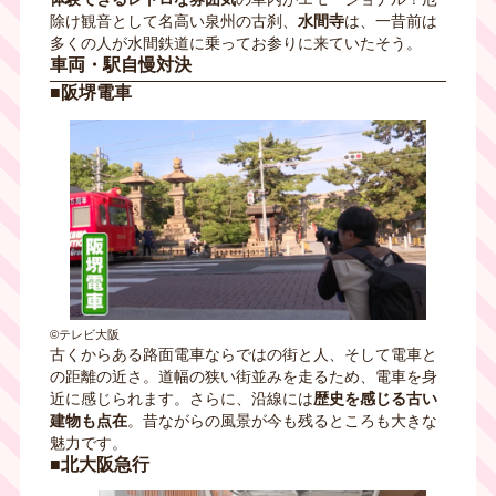
除け観音として名高い泉州の古刹、
水間寺
は、一昔前は
多くの人が水間鉄道に乗ってお参りに来ていたそう。
車両・駅自慢対決
■阪堺電車
©テレビ大阪
古くからある路面電車ならではの街と人、そして電車と
の距離の近さ。道幅の狭い街並みを走るため、電車を身
近に感じられます。さらに、沿線には
歴史を感じる古い
建物も点在
。昔ながらの風景が今も残るところも大きな
魅力です。
■北大阪急行