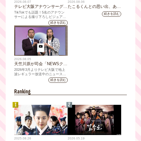
2026.08.07
2026.08.06
テレビ大阪アナウンサーグッ
たこるくんとの思い出、あり
ズの新商品 8月8日(土)に発
ますか？会員のみなさんに聞
TikTokでも話題！5名のアナウン
続きを読む
売！ テーマは「個性全開」5
いてみました
サーによる撮り下ろしビジュアル
を使用した新グッズを発売
人それぞれの"らしさ"を詰め
続きを読む
込んだアイテムが登場
2026.08.05
天竺川原が司会「NEWSクラ
イシス」チャンネル登録者数
2026年3月よりテレビ大阪で地上
10万人突破！テレビ大阪の番
波レギュラー放送中のニュース番
組「NEWSクライシス」が、この
組史上最速記録を更新
続きを読む
たび2026年7月12日(日)に、
YouTubeチャンネル登録者数10万
Ranking
人を達成しました。
1
2
2025.08.26
2026.05.19