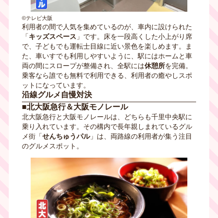
©テレビ大阪
利用者の間で人気を集めているのが、車内に設けられた
「
キッズスペース
」です。床を一段高くした小上がり席
で、子どもでも運転士目線に近い景色を楽しめます。ま
た、車いすでも利用しやすいように、駅にはホームと車
両の間にスロープが整備され、全駅には
休憩所
を完備。
乗客なら誰でも無料で利用できる、利用者の癒やしスポ
ットになっています。
沿線グルメ自慢対決
■北大阪急行＆大阪モノレール
北大阪急行と大阪モノレールは、どちらも千里中央駅に
乗り入れています。その構内で長年親しまれているグル
メ街「
せんちゅうパル
」は、両路線の利用者が集う注目
のグルメスポット。