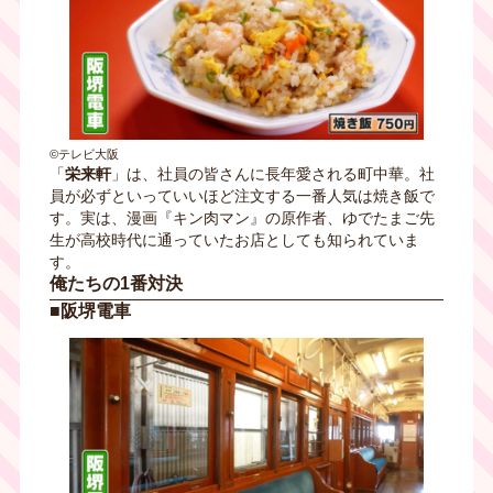
©テレビ大阪
「
栄来軒
」は、社員の皆さんに長年愛される町中華。社
員が必ずといっていいほど注文する一番人気は焼き飯で
す。実は、漫画『キン肉マン』の原作者、ゆでたまご先
生が高校時代に通っていたお店としても知られていま
す。
俺たちの1番対決
■阪堺電車