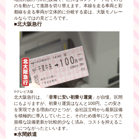
のを動かして進路を切り替えます。本線を走る車両と彩
都線を走る車両が立体的に分岐する姿は、大阪モノレー
ルならではの見どころです。
■北大阪急行
©テレビ大阪
北大阪急行は、「
非常に安い初乗り運賃
」が自慢。区間
にもよりますが、初乗り運賃はなんと100円。この安さ
を実現できる理由のひとつが、会社設立時から最新設備
を積極的に導入していたこと。そのため後年になって大
規模な設備更新が比較的少なく済み、コストを抑えるこ
とにつながったといいます。
■水間鉄道