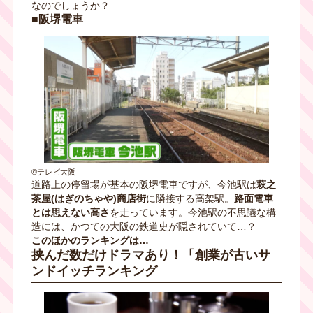
なのでしょうか？
■阪堺電車
©テレビ大阪
道路上の停留場が基本の阪堺電車ですが、今池駅は
萩之
茶屋(はぎのちゃや)商店街
に隣接する高架駅。
路面電車
とは思えない高さ
を走っています。今池駅の不思議な構
造には、かつての大阪の鉄道史が隠されていて…？
このほかのランキングは…
挟んだ数だけドラマあり！「創業が古いサ
ンドイッチランキング