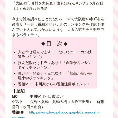
『大阪43市町村を大調査！誰も知らんキング』6月27日
（土）夜6時58分放送
今まで誰も調べたことのないテーマで大阪府43市町村を
徹底リサーチし番組オリジナルのランキングを作成！住
んでいる人も気づかないような、大阪の魅力を再発見で
きるバラエティ。
目 次
人と幸せ運んでます！「なにわのローカル鉄
道ランキング」
挟んだ数だけドラマあり！「創業が古いサン
ドイッチランキング
強い子・登る子・元気な子！「標高が高い秘
境小学校ランキング」
番組MC・中川家からの番組注目ポイント！
【出演】
MC
中川家（守口市出身）
ゲスト
矢野・兵動 兵動大樹（大阪市出身）、斉藤
雪乃（吹田市出身）
番組HP
https://www.tv-osaka.co.jp/ip4/daremo-shi-
ranking/