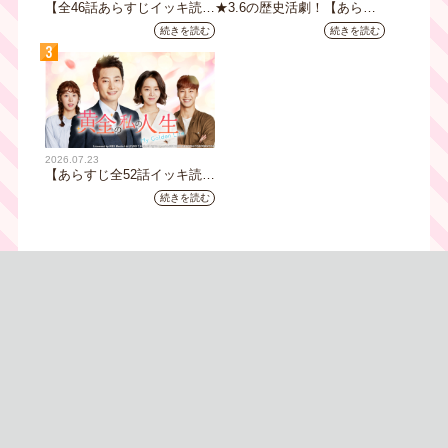
【全46話あらすじイッキ読
★3.6の歴史活劇！【あらす
み】韓国ドラマ『火の女神
じ全32話イッキ読み】韓国ド
続きを読む
続きを読む
ジョンイ』｜テレビ大阪 9
ラマ『鉄の王 キム・スロ』
3
月11日（木）朝8時放送スタ
｜テレビ大阪5月20日(水)あ
ート
さ8時00分スタート【TVer配
信あり】
2026.07.23
【あらすじ全52話イッキ読
み】韓国ドラマ『黄金の私の
続きを読む
人生』｜テレビ大阪 月曜～
金曜あさ9時30分放送中