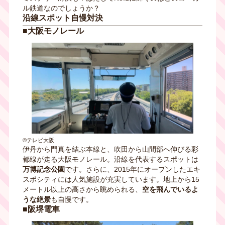
ル鉄道なのでしょうか？
沿線スポット自慢対決
■大阪モノレール
©テレビ大阪
伊丹から門真を結ぶ本線と、吹田から山間部へ伸びる彩
都線が走る大阪モノレール。沿線を代表するスポットは
万博記念公園
です。さらに、2015年にオープンしたエキ
スポシティには人気施設が充実しています。地上から15
メートル以上の高さから眺められる、
空を飛んでいるよ
うな絶景
も自慢です。
■
阪堺電車