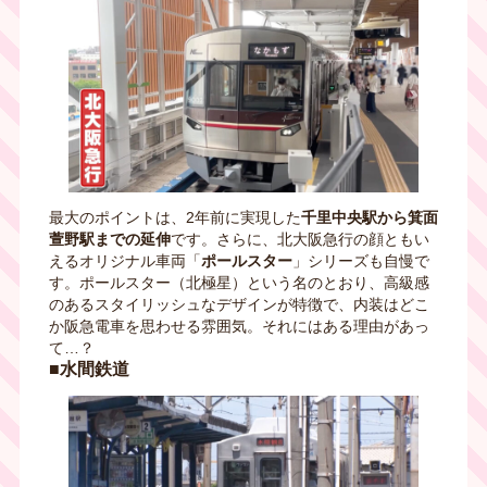
最大のポイントは、2年前に実現した
千里中央駅から箕面
萱野駅までの延伸
です。さらに、北大阪急行の顔ともい
えるオリジナル車両「
ポールスター
」シリーズも自慢で
す。ポールスター（北極星）という名のとおり、高級感
のあるスタイリッシュなデザインが特徴で、内装はどこ
か阪急電車を思わせる雰囲気。それにはある理由があっ
て…？
■水間鉄道