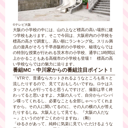
©テレビ大阪
大阪の小学校の中には、山の上など標高の高い場所に建
つ学校もあります。そこで今回は、大阪府内の小学校を
標高の高さで調査し、高い順にランキング化。スリル満
点の遊具がそろう千早赤阪村の小学校や、秘境ならでは
の特別な授業が行われる茨木市の小学校、通学に1時間以
上かかることもある高槻市の小学校も登場！ 標高の高
い学校ならではの魅力に迫ります。
番組MC・中川家からの番組注目ポイント！
「VTRで、普通ならカットされるようなところも長々と
流したりするので、見てておもしろいですね。ロケはス
タッフさんが行ってると思うんですけど、撮影は早く終
わってると思いますよ。大阪の人って、自分からバンバ
ン喋ってくれるし、必要なことも全部しゃべってくれま
すから。その人に聞いてるのに、その人の横の人が答え
たりするしね。大阪人として見ても、『大阪の人だな
～』というのがすごくわかりますね」（剛）
「ゆるさがあって、純粋に気楽に見ていただけるような