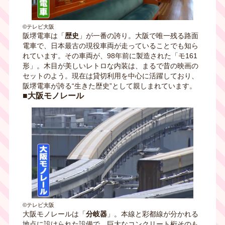
©テレビ大阪
阪堺電車は「
歴史
」が一番の誇り。大阪で唯一残る路面
電車で、日本最古の現役車両が走っていることでも知ら
れています。その車両が、98年前に製造された「モ161
形」。木目が美しいレトロな内装は、まるで昔の映画の
セットのよう。現在は貸切利用を中心に活躍しており、
阪堺電車が誇る“生きた歴史”として親しまれています。
■大阪モノレール
©テレビ大阪
大阪モノレールは「
分岐器
」。本線と彩都線が分かれる
地点に設けられた設備で、巨大なコンクリート桁そのも