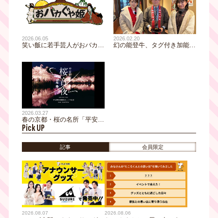
2026.06.05
2026.02.20
笑い飯に若手芸人がおバカな
幻の能登牛、タグ付き加能ガ
プレゼン！「おバカぐや姫」
ニを堪能 開湯1300年の名湯
が2週連続放送！《バンジー
へ！かがやきに満ちた加賀百
×おバカな応援》＆《大学生
万石・石川県でおとな女子の
100人に質問×おバカな回答
北陸温泉旅
予想》さらに、かるた×大喜
利の“おバカるた”で、おバカ
回答連発!?
2026.03.27
春の京都・桜の名所「平安神
Pick UP
宮」を舞台に開催される夜桜
と音楽の夢の共演「平安神
宮 桜音夜2026」
記事
会員限定
2026.08.07
2026.08.06