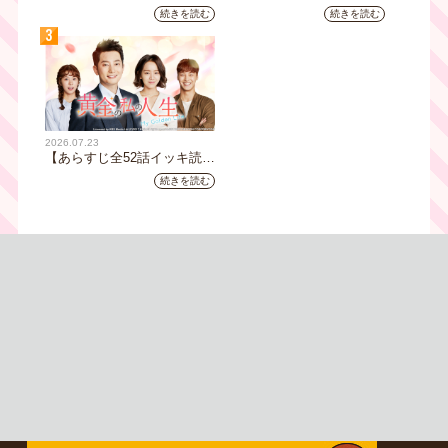
み】韓国ドラマ『火の女神
じ全32話イッキ読み】韓国ド
続きを読む
続きを読む
ジョンイ』｜テレビ大阪 9
ラマ『鉄の王 キム・スロ』
3
月11日（木）朝8時放送スタ
｜テレビ大阪5月20日(水)あ
ート
さ8時00分スタート【TVer配
信あり】
2026.07.23
【あらすじ全52話イッキ読
み】韓国ドラマ『黄金の私の
続きを読む
人生』｜テレビ大阪 月曜～
金曜あさ9時30分放送中