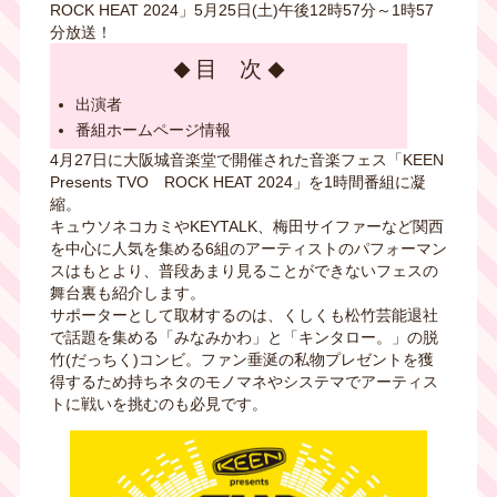
ROCK HEAT 2024」5月25日(土)午後12時57分～1時57
分放送！
目 次
出演者
番組ホームページ情報
4月27日に大阪城音楽堂で開催された音楽フェス「KEEN
Presents TVO ROCK HEAT 2024」を1時間番組に凝
縮。
キュウソネコカミやKEYTALK、梅田サイファーなど関西
を中心に人気を集める6組のアーティストのパフォーマン
スはもとより、普段あまり見ることができないフェスの
舞台裏も紹介します。
サポーターとして取材するのは、くしくも松竹芸能退社
で話題を集める「みなみかわ」と「キンタロー。」の脱
竹(だっちく)コンビ。ファン垂涎の私物プレゼントを獲
得するため持ちネタのモノマネやシステマでアーティス
トに戦いを挑むのも必見です。