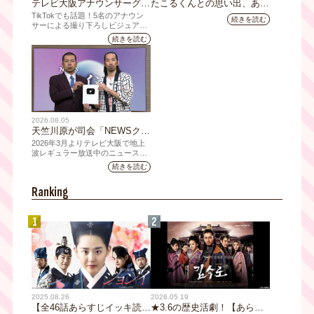
テレビ大阪アナウンサーグッ
たこるくんとの思い出、あり
ズの新商品 8月8日(土)に発
ますか？会員のみなさんに聞
TikTokでも話題！5名のアナウン
続きを読む
売！ テーマは「個性全開」5
いてみました
サーによる撮り下ろしビジュアル
を使用した新グッズを発売
人それぞれの"らしさ"を詰め
続きを読む
込んだアイテムが登場
2026.08.05
天竺川原が司会「NEWSクラ
イシス」チャンネル登録者数
2026年3月よりテレビ大阪で地上
10万人突破！テレビ大阪の番
波レギュラー放送中のニュース番
組「NEWSクライシス」が、この
組史上最速記録を更新
続きを読む
たび2026年7月12日(日)に、
YouTubeチャンネル登録者数10万
Ranking
人を達成しました。
1
2
2025.08.26
2026.05.19
【全46話あらすじイッキ読
★3.6の歴史活劇！【あらす