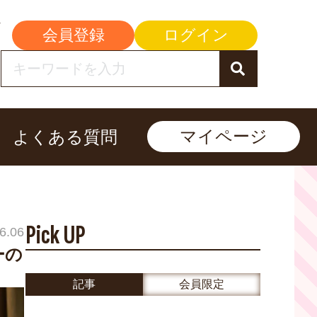
会員登録
ログイン
マイページ
よくある質問
Pick UP
6.06
ーの
記事
会員限定