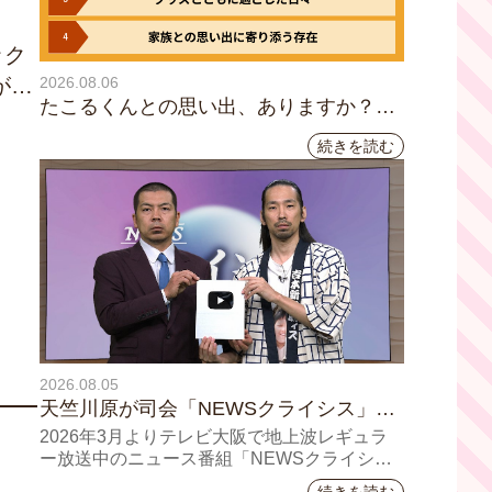
ック
2026.08.06
が…
たこるくんとの思い出、ありますか？会
員のみなさんに聞いてみました
続きを読む
2026.08.05
天竺川原が司会「NEWSクライシス」チ
ャンネル登録者数10万人突破！テレビ大
2026年3月よりテレビ大阪で地上波レギュラ
阪の番組史上最速記録を更新
ー放送中のニュース番組「NEWSクライシ
ス」が、このたび2026年7月12日(日)に、