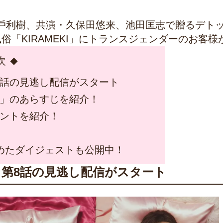
⼾利樹、共演・久保⽥悠来、池⽥匡志で贈るデト
「KIRAMEKI」にトランスジェンダーのお客様
次
8話の見逃し配信がスタート
様」のあらすじを紹介！
メントを紹介！
めたダイジェストも公開中！
第8話の見逃し配信がスタート