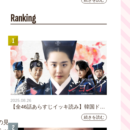
続きを読む
YouTubeチャンネル登録者数10万人を達成し
ました。
Ranking
1
2025.08.26
【全46話あらすじイッキ読み】韓国ドラ
マ『火の女神 ジョンイ』｜テレビ大阪
続きを読む
9月11日（木）朝8時放送スタート
の見
2