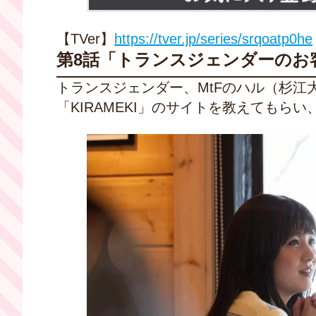
【TVer】
https://tver.jp/series/srqoatp0he
第8話「トランスジェンダーのお
トランスジェンダー、MtFのハル（杉
「KIRAMEKI」のサイトを教えてもら