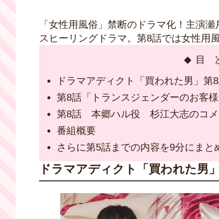
「⼥性⽤⾵俗」禁断のドラマ化！主演瀬
スヒーリングドラマ。第8話では⼥性⽤⾵俗
目 
ドラマアディクト「買われた男」第
第8話「トランスジェンダーのお客
第8話 本郷ハル役 杉江大志のコ
番組概要
さらに第5話までの内容を9分にまと
ドラマアディクト「買われた男」