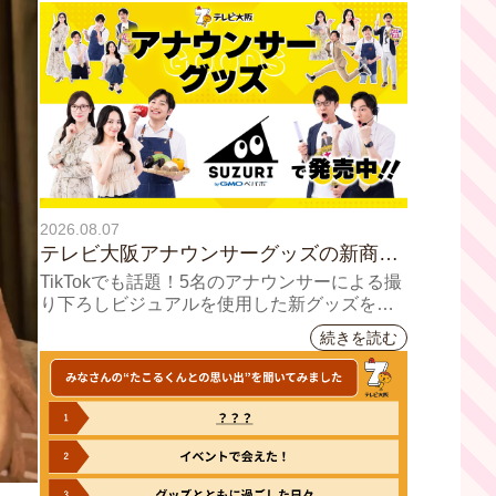
2026.08.07
テレビ大阪アナウンサーグッズの新商品
8月8日(土)に発売！ テーマは「個性全
TikTokでも話題！5名のアナウンサーによる撮
開」5人それぞれの"らしさ"を詰め込んだ
り下ろしビジュアルを使用した新グッズを発
売
アイテムが登場
続きを読む