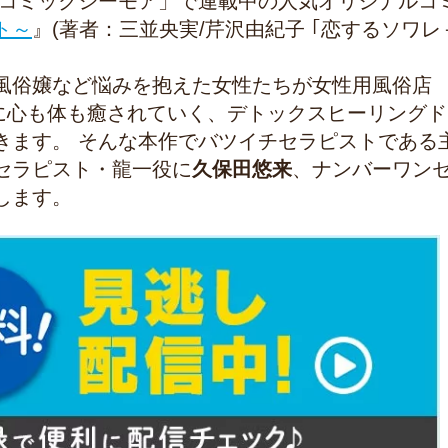
「コミックシーモア」で連載中の人気オリジナルコ
ト～
』(著者：三並央実/芹沢由紀子 ｢恋するソワレ
風俗嬢など悩みを抱えた女性たちが女性用風俗店
たちに心も体も癒されていく、デトックスヒーリング
きます。 そんな本作でバツイチセラピストである
セラピスト・龍一役に
久保田悠来
、ナンバーワン
します。