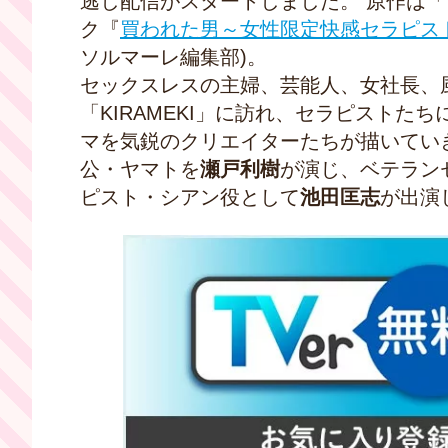
逃し配信がスタートしました。 原作は
ク『
買われた男～女性限定快感セラピス
ソルマーレ編集部)。
セックスレスの主婦、芸能人、女社長、
「KIRAMEKI」に訪れ、セラピスト
マを気鋭のクリエイターたちが描いてい
公・ヤマトを
瀬戸利樹
が演じ、ベテラン
ピスト・シアン役として
池田匡志
が出演