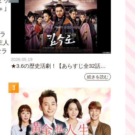
ミッ
＋｣
ドラ
主人
セラ
2026.05.19
★3.6の歴史活劇！【あらすじ全32話イ
ッキ読み】韓国ドラマ『鉄の王 キム・
続きを読む
スロ』｜テレビ大阪5月20日(水)あさ8時
3
00分スタート【TVer配信あり】