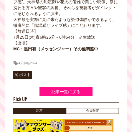
ブ感”。天神祭の船渡御や花火の優雅で美しい映像、祭に
携わる方々や観客の興奮、それらを視聴者がダイレクト
に感じられるように演出。
天神祭を実際に見に来たような疑似体験ができるよう、
徹底的に「臨場感とライブ感」にこだわります。
【放送日時】
7月25日(木)夜6時25分～8時54分 ※生放送
【出演】
MC：黒田有（メッセンジャー）その他調整中
#天神祭2024
ポスト
記事一覧に戻る
Pick UP
記事
会員限定