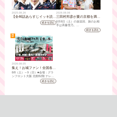
2025.08.26
2026.08.06
【全46話あらすじイッキ読
三田村邦彦が夏の京都を満喫
み】韓国ドラマ『火の女神
｜太っ腹な「無限朝食」、住
8月8日（土）の放送回、旅のお相
続きを読む
ジョンイ』｜テレビ大阪 9
宅街の隠れ家・角打ち、売り
手は斉藤雪乃。
月11日（木）朝8時放送スタ
切れ御免の夏の名物を堪能！
続きを読む
「おとな旅あるき旅」は毎週土曜
ート
三田村大絶賛！暑い時こそ食
3
夕方6:30～放送。三田村邦彦が訪
べたい絶品四川料理も
れた先の土地を歩いて、地元の美
味や美酒、風景を味わい、そして
地元の人々とのふれあいの中から
感じたことを伝える“おとなのため
の”旅番組です。
今回は夏の京都へ。五感で愉し
2026.08.05
む、雅な伝統×心潤す美味いもん
集え！お城ファン！全国各地
のお城PRブースが群雄割
8/8（⼟）～9（日）■会場：グラ
拠！『大阪・お城フェス
ンフロント⼤阪 北館B2階 ナレッ
ジキャピタル コングレコンベンシ
2026』、いよいよ8/8（土）
続きを読む
ョンセンター ⼤⼈ 前売1,400円
から開催！
（当⽇1,600円) 中⾼⽣ 前売800円
（当⽇1,000円）