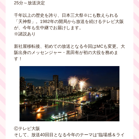
25分～放送決定
千年以上の歴史を誇り、日本三大祭※にも数えられる
「天神祭」。1982年の開局から放送を続けるテレビ大阪
が、今年も生中継でお届けします。
※諸説あり
新社屋移転後、初めての放送となる今回はMCも変更。大
阪出身のメッセンジャー・黒田有が初の大役を務めま
す！
Ⓒテレビ大阪
そして、放送40回目となる今年のテーマは“臨場感＆ライ