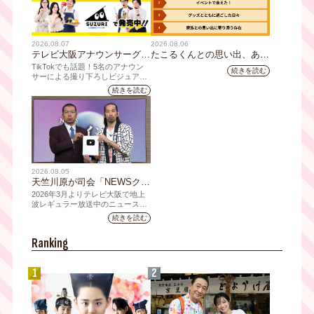
2026.08.07
2026.08.06
テレビ大阪アナウンサーグッ
たこるくんとの思い出、あり
ズの新商品 8月8日(土)に発
ますか？会員のみなさんに聞
TikTokでも話題！5名のアナウン
続きを読む
売！ テーマは「個性全開」5
いてみました
サーによる撮り下ろしビジュアル
を使用した新グッズを発売
人それぞれの"らしさ"を詰め
続きを読む
込んだアイテムが登場
2026.08.05
天竺川原が司会「NEWSクラ
イシス」チャンネル登録者数
2026年3月よりテレビ大阪で地上
10万人突破！テレビ大阪の番
波レギュラー放送中のニュース番
組「NEWSクライシス」が、この
組史上最速記録を更新
続きを読む
たび2026年7月12日(日)に、
YouTubeチャンネル登録者数10万
Ranking
人を達成しました。
1
2