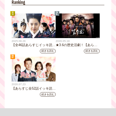
Ranking
人を達成しました。
1
2
2025.08.26
2026.05.19
【全46話あらすじイッキ読
★3.6の歴史活劇！【あらす
み】韓国ドラマ『火の女神
じ全32話イッキ読み】韓国ド
続きを読む
続きを読む
ジョンイ』｜テレビ大阪 9
ラマ『鉄の王 キム・スロ』
3
月11日（木）朝8時放送スタ
｜テレビ大阪5月20日(水)あ
ート
さ8時00分スタート【TVer配
信あり】
2026.07.23
【あらすじ全52話イッキ読
み】韓国ドラマ『黄金の私の
続きを読む
人生』｜テレビ大阪 月曜～
金曜あさ9時30分放送中