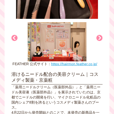
Previous
Next
FEATHER 公式サイト：
https://hairmon.feather.co.jp/
溶けるニードル配合の美容クリーム｜コス
メディ製薬・京薬粧
「薬用ニードルクリーム（医薬部外品）」と「薬用ニー
ドル美容液（医薬部外品）」を展示されていたのは、京
都でニードルの開発を行い、マイクロニードル化粧品の
国内シェア8割を誇るというコスメディ製薬さんのブー
ス。
4月22日から発売開始とのことで、未発売の新商品を一