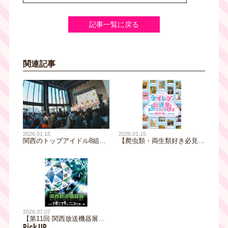
記事一覧に戻る
関連記事
2026.01.15
2026.01.15
関西のトップアイドル8組が
【爬虫類・両生類好き必見】
テレビ大阪に集結！“白熱”の
日本初！エキゾチックアニマ
ステージと“爆笑”のコラボ企
ルNo.1を決める『マイレプ総
画!?アイドルによる放送局占
選挙』開催！ レプタイルズ
拠の一部始終
フィーバー 2026 Winter
2026.07.07
【第11回 関西放送機器展】7
Pick UP
月8日(水)・9日(木)＠大阪南