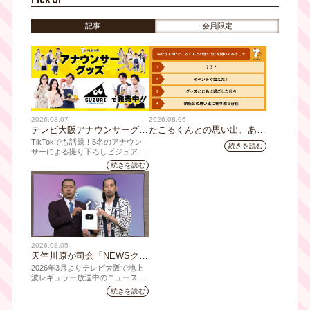
港ATCホール で開催！
記事
会員限定
2026.08.07
2026.08.06
テレビ大阪アナウンサーグッ
たこるくんとの思い出、あり
ズの新商品 8月8日(土)に発
ますか？会員のみなさんに聞
TikTokでも話題！5名のアナウン
続きを読む
売！ テーマは「個性全開」5
いてみました
サーによる撮り下ろしビジュアル
を使用した新グッズを発売
人それぞれの"らしさ"を詰め
続きを読む
込んだアイテムが登場
2026.08.05
天竺川原が司会「NEWSクラ
イシス」チャンネル登録者数
2026年3月よりテレビ大阪で地上
10万人突破！テレビ大阪の番
波レギュラー放送中のニュース番
組「NEWSクライシス」が、この
組史上最速記録を更新
続きを読む
たび2026年7月12日(日)に、
YouTubeチャンネル登録者数10万