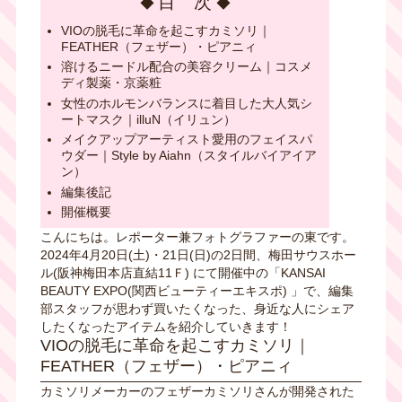
目 次
VIOの脱毛に革命を起こすカミソリ｜
FEATHER（フェザー）・ピアニィ
溶けるニードル配合の美容クリーム｜コスメ
ディ製薬・京薬粧
女性のホルモンバランスに着目した大人気シ
ートマスク｜illuN（イリュン）
メイクアップアーティスト愛用のフェイスパ
ウダー｜Style by Aiahn（スタイルバイアイア
ン）
編集後記
開催概要
こんにちは。レポーター兼フォトグラファーの東です。
2024年4月20日(土)・21日(日)の2日間、梅田サウスホー
ル(阪神梅田本店直結11Ｆ) にて開催中の「KANSAI
BEAUTY EXPO(関西ビューティーエキスポ) 」で、編集
部スタッフが思わず買いたくなった、身近な人にシェア
したくなったアイテムを紹介していきます！
VIOの脱毛に革命を起こすカミソリ｜
FEATHER（フェザー）・ピアニィ
カミソリメーカーのフェザーカミソリさんが開発された