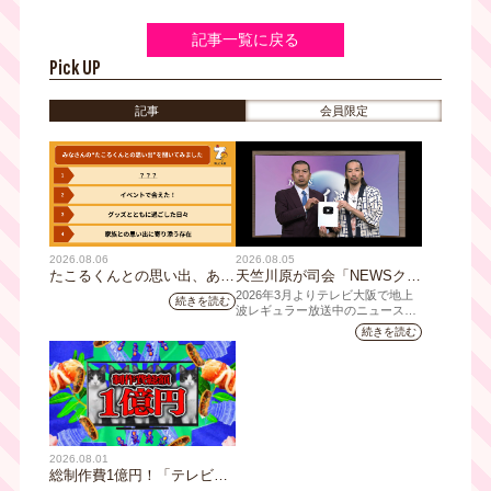
記事一覧に戻る
Pick UP
記事
会員限定
2026.08.06
2026.08.05
たこるくんとの思い出、あり
天竺川原が司会「NEWSクラ
ますか？会員のみなさんに聞
イシス」チャンネル登録者数
2026年3月よりテレビ大阪で地上
続きを読む
いてみました
10万人突破！テレビ大阪の番
波レギュラー放送中のニュース番
組「NEWSクライシス」が、この
組史上最速記録を更新
続きを読む
たび2026年7月12日(日)に、
YouTubeチャンネル登録者数10万
人を達成しました。
2026.08.01
総制作費1億円！「テレビ大