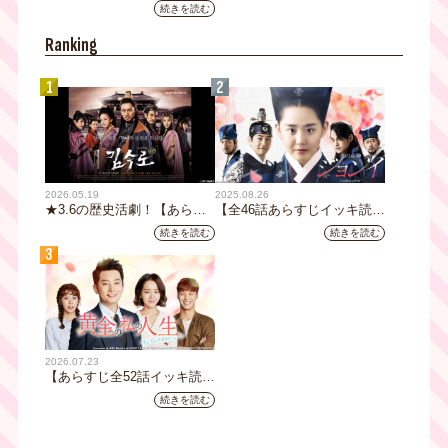
阪ネクストIPプロジェクト」
続きを読む
第1弾採用企画が決定 第2弾
応募も締切
Ranking
1
2
2026.05.19
2025.08.26
★3.6の歴史活劇！【あらす
【全46話あらすじイッキ読
じ全32話イッキ読み】韓国ド
み】韓国ドラマ『火の女神
続きを読む
続きを読む
ラマ『鉄の王 キム・スロ』
ジョンイ』｜テレビ大阪 9
3
｜テレビ大阪5月20日(水)あ
月11日（木）朝8時放送スタ
さ8時00分スタート【TVer配
ート
信あり】
2026.07.23
【あらすじ全52話イッキ読
み】韓国ドラマ『黄金の私の
続きを読む
人生』｜テレビ大阪 月曜～
金曜あさ9時30分放送中