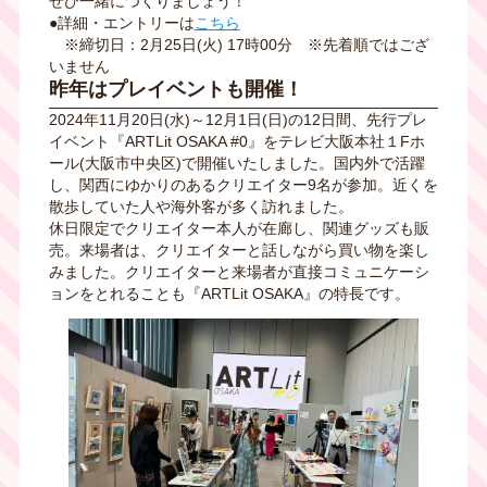
ぜひ一緒につくりましょう！
●詳細・エントリーは
こちら
※締切日：2月25日(火) 17時00分 ※先着順ではござ
いません
昨年はプレイベントも開催！
2024年11月20日(水)～12月1日(日)の12日間、先行プレ
イベント『ARTLit OSAKA #0』をテレビ大阪本社１Fホ
ール(大阪市中央区)で開催いたしました。国内外で活躍
し、関西にゆかりのあるクリエイター9名が参加。近くを
散歩していた人や海外客が多く訪れました。
休日限定でクリエイター本人が在廊し、関連グッズも販
売。来場者は、クリエイターと話しながら買い物を楽し
みました。クリエイターと来場者が直接コミュニケーシ
ョンをとれることも『ARTLit OSAKA』の特長です。