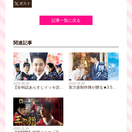
ポスト
記事一覧に戻る
関連記事
2025.08.26
2026.04.28
【全46話あらすじイッキ読
実力派制作陣が贈る★3.5の
み】韓国ドラマ『火の女神
韓国ドラマ【相関図】『輝く
ジョンイ』｜テレビ大阪 9
星のターミナル』｜別れと出
月11日（木）朝8時放送スタ
会いの空港を舞台に空港で働
ート
く人々の奮闘とロマンスを描
く｜テレビ大阪 4月29日
(水・祝)朝9時30分放送スタ
ート！【TVer配信あり】
2025.11.19