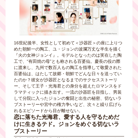
16世紀後半、女性として初めて＜沙器匠＞の座に上りつ
めた朝鮮一の陶工、ユ・ジョンの波瀾万丈な半生を描く
『火の女神ジョンイ』。モデルとなったのは実在した陶
工で、“有田焼の母”とも称される百婆仙。慶長の役の際
に渡来し、九州で数百人もの陶工を指導して敬愛された
百婆仙は、はたして故郷・朝鮮でどんな日々を送ってい
たのか？彼女が沙器匠となるまでのサクセスストーリ
ー、そして王子・光海君との身分を超えたロマンスをド
ラマティックに描き出す。一流の沙器匠を目指し、男装
して分院に入ったジョンの奮闘と出生の秘密、切ないラ
ブストーリーや宮中の権力争いなど、次々と繰り広げら
れるエピソードから目が離せない。
恋に落ちた光海君、愛する人を守るためだ
けに生きるテド。ジョンをめぐる切ないラ
ブストーリー