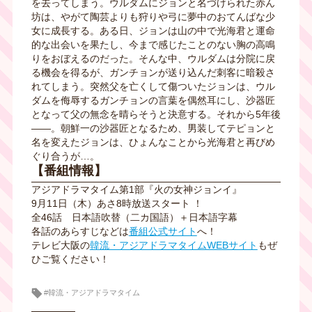
を去ってしまう。ウルダムにジョンと名づけられた赤ん
坊は、やがて陶芸よりも狩りや弓に夢中のおてんばな少
女に成長する。ある日、ジョンは山の中で光海君と運命
的な出会いを果たし、今まで感じたことのない胸の高鳴
りをおぼえるのだった。そんな中、ウルダムは分院に戻
る機会を得るが、ガンチョンが送り込んだ刺客に暗殺さ
れてしまう。突然父を亡くして傷ついたジョンは、ウル
ダムを侮辱するガンチョンの言葉を偶然耳にし、沙器匠
となって父の無念を晴らそうと決意する。それから5年後
――。朝鮮一の沙器匠となるため、男装してテピョンと
名を変えたジョンは、ひょんなことから光海君と再びめ
ぐり合うが…。
【番組情報】
アジアドラマタイム第1部『火の女神ジョンイ』
9月11日（木）あさ8時放送スタート ！
全46話
日本語吹替
（二カ国語）＋日本語字幕
各話のあらすじなどは
番組公式サイト
へ！
テレビ大阪の
韓流・アジアドラマタイムWEBサイト
もぜ
ひご覧ください！
#韓流・アジアドラマタイム