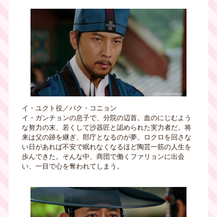
イ・ユクト役／パク・コニョン
イ・ガンチョンの息子で、分院の辺首。血のにじむよう
な努力の末、若くして沙器匠と認められた実力者だ。将
来は父の跡を継ぎ、郎庁となるのが夢。ロクロを回さな
い日があれば不安で眠れなくなるほど陶芸一筋の人生を
歩んできた。そんな中、商団で働くファリョンに出会
い、一目で心を奪われてしまう。