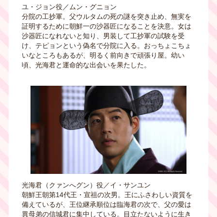
ユ・ジョン役／ムン・グニョン
分院の工抄軍。父ウルタムの死の謎を突き止め、無実を
証明するために朝鮮一の沙器匠になることを決意。女は
沙器匠になれないと知り、男装して工抄軍の試験を受
け、テピョンという偽名で分院に入る。おっちょこちょ
いなところもあるが、明るく前向きで頑張り屋。幼い
頃、光海君と運命的な出会いを果たした。
光海君（クァンへグン）役／イ・サンユン
朝鮮王朝第
14
代王・宣祖の次男。王にふさわしい資質を
備えているが、王位継承順位は臨海君の次で、父の愛は
異母弟の信城君に集中している。目立たないように生き