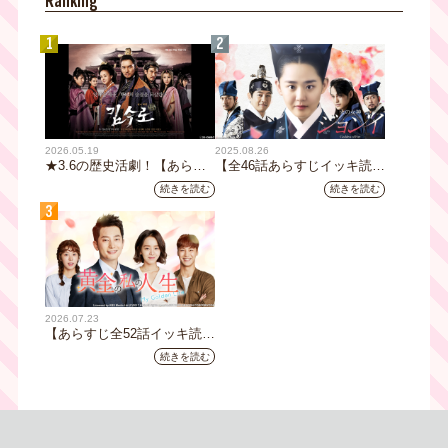
Ranking
1
2
2026.05.19
2025.08.26
★3.6の歴史活劇！【あらす
【全46話あらすじイッキ読
じ全32話イッキ読み】韓国ド
み】韓国ドラマ『火の女神
続きを読む
続きを読む
ラマ『鉄の王 キム・スロ』
ジョンイ』｜テレビ大阪 9
3
｜テレビ大阪5月20日(水)あ
月11日（木）朝8時放送スタ
さ8時00分スタート【TVer配
ート
信あり】
2026.07.23
【あらすじ全52話イッキ読
み】韓国ドラマ『黄金の私の
続きを読む
人生』｜テレビ大阪 月曜～
金曜あさ9時30分放送中