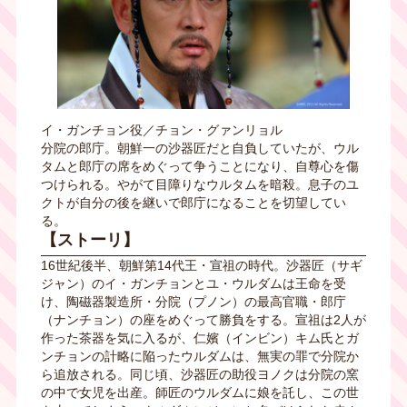
イ・ガンチョン役／チョン・グァンリョル
分院の郎庁。朝鮮一の沙器匠だと自負していたが、ウル
タムと郎庁の席をめぐって争うことになり、自尊心を傷
つけられる。やがて目障りなウルタムを暗殺。息子のユ
クトが自分の後を継いで郎庁になることを切望してい
る。
【ストーリ】
16世紀後半、朝鮮第
14
代王・宣祖の時代。沙器匠（サギ
ジャン）のイ・ガンチョンとユ・ウルダムは王命を受
け、陶磁器製造所・分院（プノン）の最高官職・郎庁
（ナンチョン）の座をめぐって勝負をする。宣祖は2人が
作った茶器を気に入るが、仁嬪（インビン）キム氏とガ
ンチョンの計略に陥ったウルダムは、無実の罪で分院か
ら追放される。同じ頃、沙器匠の助役ヨノクは分院の窯
の中で女児を出産。師匠のウルダムに娘を託し、この世