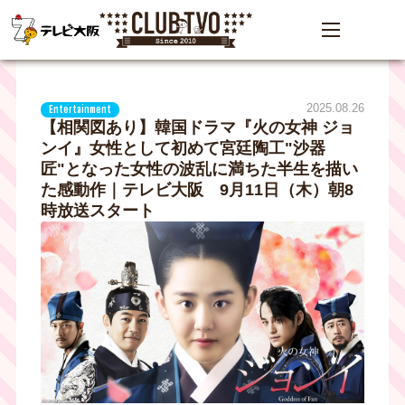
2025.08.26
Entertainment
【相関図あり】韓国ドラマ『火の女神 ジョ
ンイ』女性として初めて宮廷陶工"沙器
匠"となった女性の波乱に満ちた半生を描い
た感動作｜テレビ大阪 9月11日（木）朝8
時放送スタート