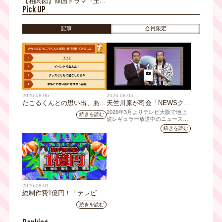
【相関図】韓国ドラマ『王の
Pick UP
顔』｜庶子出身の王子が＜観
相＞を武器に王となる｜テレ
ビ大阪月～金曜あさ8時放送
記事
会員限定
放送中【TVerあり】
2026.08.06
2026.08.05
たこるくんとの思い出、あり
天竺川原が司会「NEWSクラ
ますか？会員のみなさんに聞
イシス」チャンネル登録者数
2026年3月よりテレビ大阪で地上
続きを読む
いてみました
10万人突破！テレビ大阪の番
波レギュラー放送中のニュース番
組「NEWSクライシス」が、この
組史上最速記録を更新
続きを読む
たび2026年7月12日(日)に、
YouTubeチャンネル登録者数10万
人を達成しました。
2026.08.01
総制作費1億円！「テレビ大
阪ネクストIPプロジェクト」
続きを読む
第1弾採用企画が決定 第2弾
応募も締切