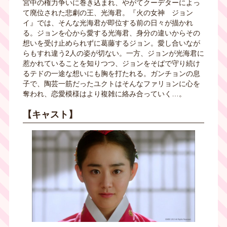
宮中の権力争いに巻き込まれ、やがてクーデターによっ
て廃位された悲劇の王、光海君。『火の女神 ジョン
イ』では、そんな光海君が即位する前の日々が描かれ
る。ジョンを心から愛する光海君、身分の違いからその
想いを受け止められずに葛藤するジョン。愛し合いなが
らもすれ違う2人の姿が切ない。一方、ジョンが光海君に
惹かれていることを知りつつ、ジョンをそばで守り続け
るテドの一途な想いにも胸を打たれる。ガンチョンの息
子で、陶芸一筋だったユクトはそんなファリョンに心を
奪われ、恋愛模様はより複雑に絡み合っていく…。
【キャスト】