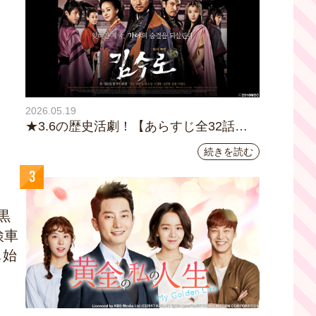
2026.05.19
★3.6の歴史活劇！【あらすじ全32話イ
ッキ読み】韓国ドラマ『鉄の王 キム・
続きを読む
スロ』｜テレビ大阪5月20日(水)あさ8時
3
00分スタート【TVer配信あり】
黒
検車
し始