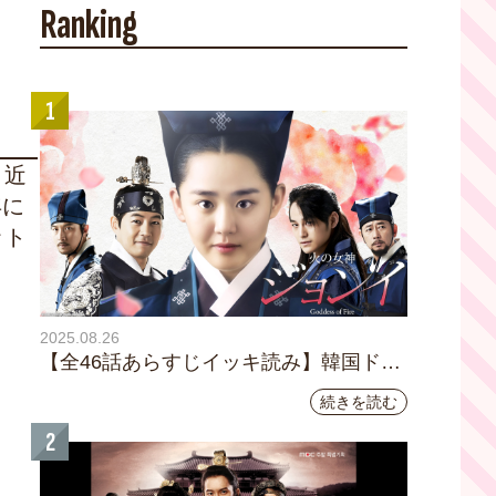
Ranking
1
。近
年に
ット
2025.08.26
【全46話あらすじイッキ読み】韓国ドラ
マ『火の女神 ジョンイ』｜テレビ大阪
続きを読む
9月11日（木）朝8時放送スタート
2