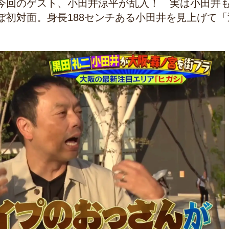
今回のゲスト、小田井涼平が乱入！ 実は小田井
ぼ初対面。身長188センチある小田井を見上げて「
。