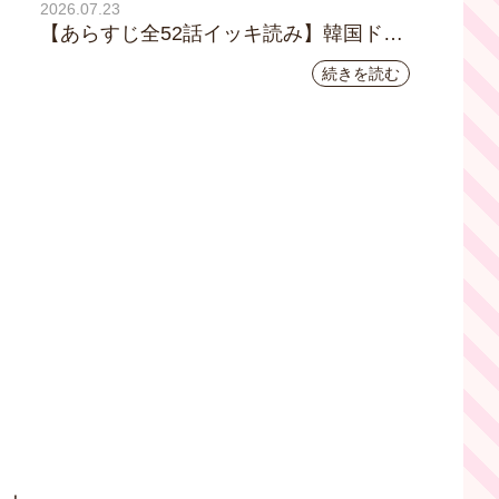
2026.07.23
【あらすじ全52話イッキ読み】韓国ドラ
マ『黄金の私の人生』｜テレビ大阪 月曜
続きを読む
～金曜あさ9時30分放送中