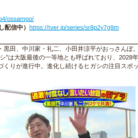
ip4/ossampo/
し配信中）
https://tver.jp/series/sr8p2y7g9m
・黒田、中川家・礼二、小田井涼平がおっさんぽ
シ”は大阪最後の一等地とも呼ばれており、2028
づくりが進行中。進化し続けるヒガシの注目スポ