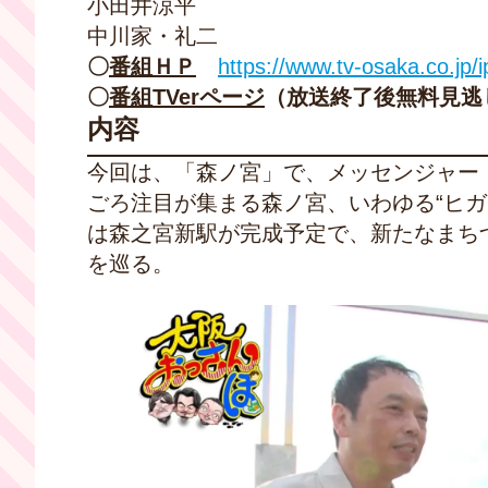
小田井涼平
中川家・礼二
〇
番組ＨＰ
https://www.tv-osaka.co.jp/
〇
番組TVerページ
（放送終了後無料見逃
内容
今回は、「森ノ宮」で、メッセンジャー
ごろ注目が集まる森ノ宮、いわゆる“ヒガ
は森之宮新駅が完成予定で、新たなまち
を巡る。