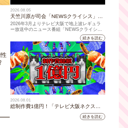
2026.08.05
天竺川原が司会「NEWSクライシス」チ
ャンネル登録者数10万人突破！テレビ大
2026年3月よりテレビ大阪で地上波レギュラ
阪の番組史上最速記録を更新
ー放送中のニュース番組「NEWSクライシ
ス」が、このたび2026年7月12日(日)に、
続きを読む
YouTubeチャンネル登録者数10万人を達成し
ました。
個性
⁉
2026.08.01
総制作費1億円！「テレビ大阪ネクスト
IPプロジェクト」第1弾採用企画が決
続きを読む
定 第2弾応募も締切