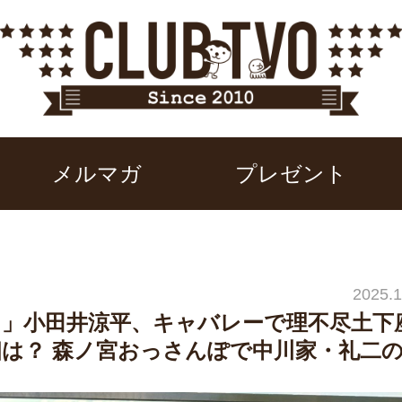
メルマガ
プレゼント
2025.1
」小田井涼平、キャバレーで理不尽土下
相は？ 森ノ宮おっさんぽで中川家・礼二