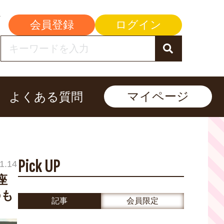
会員登録
ログイン
マイページ
よくある質問
Pick UP
1.14
座
のも
記事
会員限定