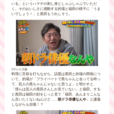
いる」というハマチの刺し身としゃぶしゃぶでいただ
く。そのおいしさに感動する的場と福田の様子に「うま
いでしょう！」と黒田もうれしそう。
©テレビ大阪
料理に舌鼓を打ちながら、話題は黒田と的場の関係につ
いて。的場が「プライベートで黒ちゃんと会ってる時っ
て、芸人の黒ちゃんじゃないと思うよ」と明かすと、
「僕らは芸人の黒田さんしか見ていない」と福田。する
と黒田は福田の顔をじっと見て「福田、あんまりこんな
ん言いたくないねんけど……
朝ドラ俳優なんや
」と謙遜
しながらも自慢！？