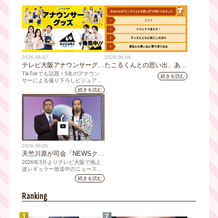
過去を暴露！ 西成・玉出を
おっさんぽ
2026.08.07
2026.08.06
テレビ大阪アナウンサーグッ
たこるくんとの思い出、あり
ズの新商品 8月8日(土)に発
ますか？会員のみなさんに聞
TikTokでも話題！5名のアナウン
続きを読む
売！ テーマは「個性全開」5
いてみました
サーによる撮り下ろしビジュアル
を使用した新グッズを発売
人それぞれの"らしさ"を詰め
続きを読む
込んだアイテムが登場
2026.08.05
天竺川原が司会「NEWSクラ
イシス」チャンネル登録者数
2026年3月よりテレビ大阪で地上
10万人突破！テレビ大阪の番
波レギュラー放送中のニュース番
組「NEWSクライシス」が、この
組史上最速記録を更新
続きを読む
たび2026年7月12日(日)に、
YouTubeチャンネル登録者数10万
Ranking
人を達成しました。
1
2