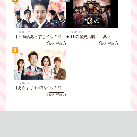
2025.08.26
2026.05.19
【全46話あらすじイッキ読
★3.6の歴史活劇！【あらす
み】韓国ドラマ『火の女神
じ全32話イッキ読み】韓国ド
続きを読む
続きを読む
ジョンイ』｜テレビ大阪 9
ラマ『鉄の王 キム・スロ』
3
月11日（木）朝8時放送スタ
｜テレビ大阪5月20日(水)あ
ート
さ8時00分スタート【TVer配
信あり】
2026.07.23
【あらすじ全52話イッキ読
み】韓国ドラマ『黄金の私の
続きを読む
人生』｜テレビ大阪 月曜～
金曜あさ9時30分放送中