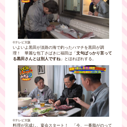
©テレビ大阪
いよいよ黒田が淡路の海で釣ったハマチを黒田が調
理！ 華麗な包丁さばきに福田は「
文句ばっかり言って
る黒田さんとは別人ですね
」とほれぼれする。
©テレビ大阪
料理が完成し、宴会スタート！ 「今、一番脂がのって