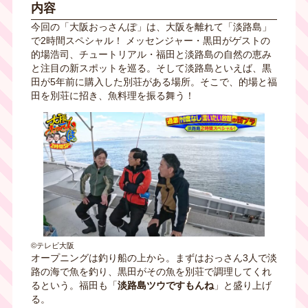
内容
今回の「大阪おっさんぽ」は、大阪を離れて「淡路島」
で2時間スペシャル！ メッセンジャー・黒田がゲストの
的場浩司、チュートリアル・福田と淡路島の自然の恵み
と注目の新スポットを巡る。そして淡路島といえば、黒
田が5年前に購入した別荘がある場所。そこで、的場と福
田を別荘に招き、魚料理を振る舞う！
©テレビ大阪
オープニングは釣り船の上から。まずはおっさん3人で淡
路の海で魚を釣り、黒田がその魚を別荘で調理してくれ
るという。福田も「
淡路島ツウですもんね
」と盛り上げ
る。