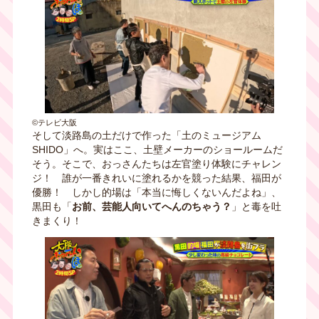
©テレビ大阪
そして淡路島の土だけで作った「土のミュージアム
SHIDO」へ。実はここ、土壁メーカーのショールームだ
そう。そこで、おっさんたちは左官塗り体験にチャレン
ジ！ 誰が一番きれいに塗れるかを競った結果、福田が
優勝！ しかし的場は「本当に悔しくないんだよね」、
黒田も「
お前、芸能人向いてへんのちゃう？
」と毒を吐
きまくり！