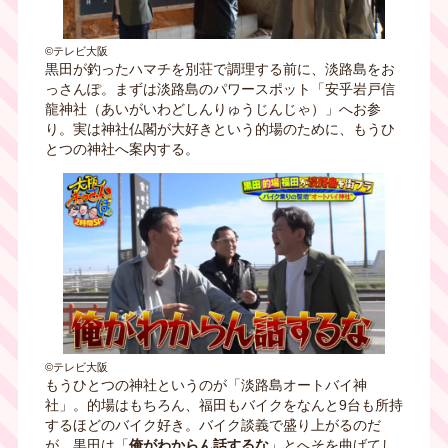
©テレビ大阪
黒田が釣ったハマチを別荘で調理する前に、淡路島をお
っさんぽ。まずは淡路島のパワースポット「安乎岩戸信
龍神社（あいがいわどしんりゅうじんじゃ）」へお参
り。実は神社仏閣が大好きという的場のために、もうひ
とつの神社へ案内する。
©テレビ大阪
もうひとつの神社というのが「淡路島オートバイ神
社」。的場はもちろん、福田もバイクをなんと9台も所持
するほどのバイク好き。バイク談義で盛り上がるのだ
が、黒田は「
俺がわからん話するな
」とへそを曲げてし