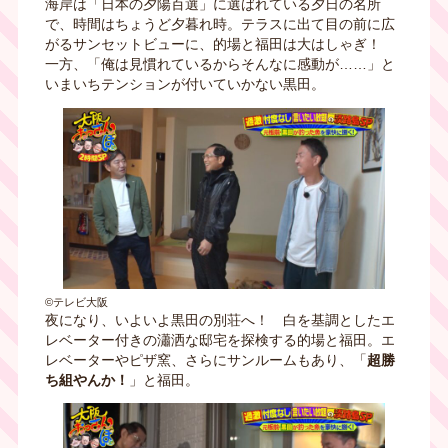
海岸は「日本の夕陽百選」に選ばれている夕日の名所
で、時間はちょうど夕暮れ時。テラスに出て目の前に広
がるサンセットビューに、的場と福田は大はしゃぎ！
一方、「俺は見慣れているからそんなに感動が……」と
いまいちテンションが付いていかない黒田。
©テレビ大阪
夜になり、いよいよ黒田の別荘へ！ 白を基調としたエ
レベーター付きの瀟洒な邸宅を探検する的場と福田。エ
レベーターやピザ窯、さらにサンルームもあり、「
超勝
ち組やんか！
」と福田。