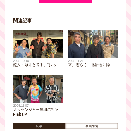
関連記事
2025.10.10
2025.11.21
超人・糸井と巡る、“おっさ
立川志らく、北新地に降
ん流”コストコの楽しみ方と
臨！ 師匠・談志を「当時は
は！？ 後輩に一晩で何百万
大嫌いだった」というその理
円を奢ったマル秘話も！ 門
由は？ 橋下には「落語家に
真をおっさんぽ
向いている」と太鼓判！「こ
れだけ乱暴なことを言っても
消えない」
2025.11.07
メッセンジャー黒田の祖父の
Pick UP
超エリート経歴に一同騒然！
「うちのおじいちゃんはトヨ
タの偉いさんで…」勝俣州和
記事
会員限定
は和田アキ子を怒鳴りつけた