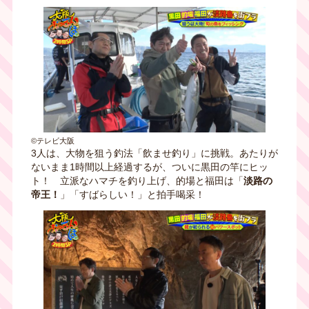
©テレビ大阪
3人は、大物を狙う釣法「飲ませ釣り」に挑戦。あたりが
ないまま1時間以上経過するが、ついに黒田の竿にヒッ
ト！ 立派なハマチを釣り上げ、的場と福田は「
淡路の
帝王！
」「すばらしい！」と拍手喝采！