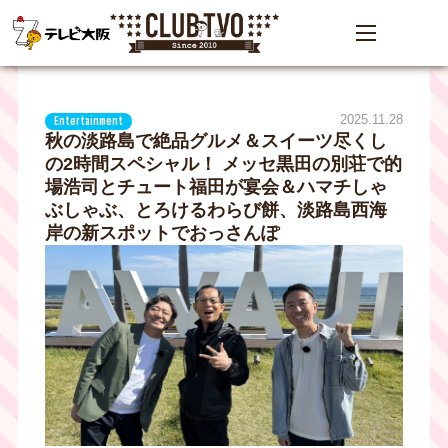
2025.11.28
Entertainment
秋の淡路島で絶品グルメ＆スイーツ尽くし
の2時間スペシャル！ メッセ黒田の別荘で的
場浩司とチュート福田が宴会＆ハマチしゃ
ぶしゃぶ、とろけるわらび餅、淡路島西海
岸の新スポットでおっさんぽ