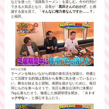
などを使った「淡路島ラーメン」を楽しむ。今や行列が
できる人気店となり、店長が「
黒田さんのおかげ
」と感
謝する姿を見て、「
そんなに権力者なんですか……？
」
と福田。
©テレビ大阪
ラーメンを味わいながら的場の食生活を深掘り。俳優と
して活躍する的場は普段から食事に気を使っているとい
い、舞台が始まると節制。体調を崩さないために、毎日
同じものを食べるそうで、先日も舞台公演中に体重が
7kgも落ちたそう。徹底した体調管理を聞き、「
ストイ
ックやな～
」と感心するふたり。