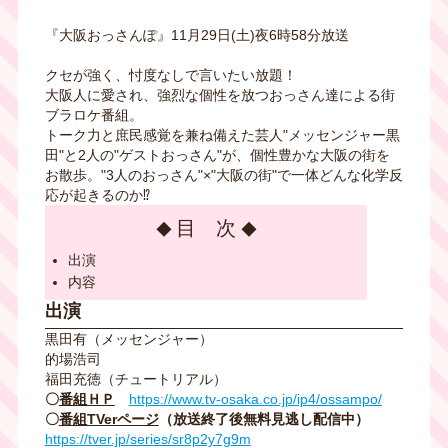
『大阪おっさんぽ』11月29日(土)夜6時58分放送
クセが強く、忖度なしで言いたい放題！
大阪人に愛され、強烈な個性を放つおっさん達による街
ブラロケ番組。
トーク力と庶民感覚を兼ね備えた芸人"メッセンジャー黒
田"と2人の"ゲストおっさん"が、個性豊かな大阪の街を
お散歩。"3人のおっさん"×"大阪の街"で一体どんな化学反
応が起きるのか⁉
目 次
出演
内容
出演
黒田有（メッセンジャー）
的場浩司
福田充徳（チュートリアル）
〇
番組ＨＰ
https://www.tv-osaka.co.jp/ip4/ossampo/
〇
番組TVerページ
（放送終了後無料見逃し配信中）
https://tver.jp/series/sr8p2y7g9m