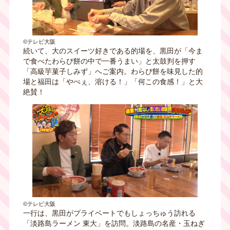
©テレビ大阪
続いて、大のスイーツ好きである的場を、黒田が「今ま
で食べたわらび餅の中で一番うまい」と太鼓判を押す
「高級芋菓子しみず」へご案内。わらび餅を味見した的
場と福田は「やべぇ、溶ける！」「何この食感！」と大
絶賛！
©テレビ大阪
一行は、黒田がプライベートでもしょっちゅう訪れる
「淡路島ラーメン 東大」を訪問。淡路島の名産・玉ねぎ