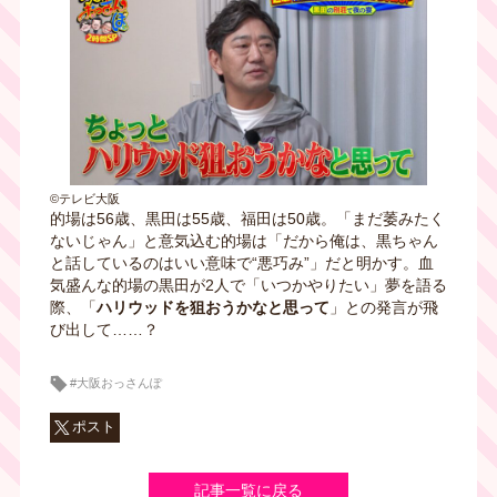
©テレビ大阪
的場は56歳、黒田は55歳、福田は50歳。「まだ萎みたく
ないじゃん」と意気込む的場は「だから俺は、黒ちゃん
と話しているのはいい意味で“悪巧み”」だと明かす。血
気盛んな的場の黒田が2人で「いつかやりたい」夢を語る
際、「
ハリウッドを狙おうかなと思って
」との発言が飛
び出して……？
#大阪おっさんぽ
ポスト
記事一覧に戻る