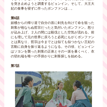
を突き止めようと調査するビョンイン。そして、大王大
妃の食事を寝ずに作ったボンファンは…。
第6話
妓楼からの帰り道で自分の首に剣先を向けて命を狙った
刺客が他ならぬ哲宗だったと気付いたボンファン。怒り
が込み上げ、２人の間には殺伐とした空気が流れる。前
にも増して元の世界に戻ろうと必死にもがくボンファン
とは異なり、哲宗は今までとは似ても似つかない王妃の
言動に自身を振り返るようになる。その頃、ビョンイン
はソヨンを襲った刺客の正体とその一派を暴くべく、衣
の切れ端を唯一の手掛かりに刺客探しを始める。
第7話