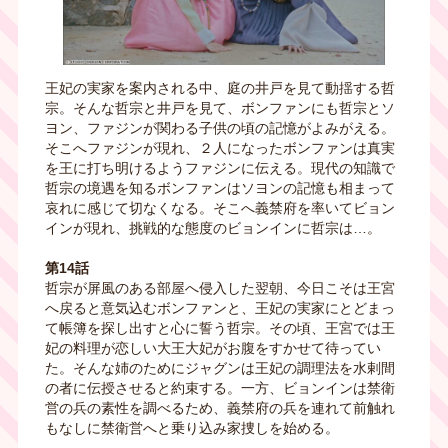
王妃の実家を案内される中、庭の井戸を見て動揺する哲
宗。そんな哲宗と井戸を見て、ボンファンにも哲宗とソ
ヨン、ファジンが関わる子供の頃の記憶がよみがえる。
そこへファジンが現れ、２人になったボンファンは真実
を王に打ち明けるようファジンに伝える。現代の知識で
哲宗の境遇を知るボンファンはソヨンの記憶も相まって
哀れに感じて切なくなる。そこへ義禁府を率いてビョン
インが現れ、挑戦的な態度のビョンインに哲宗は…。
第14話
哲宗が屏風のある部屋へ侵入した翌朝、今日こそは王宮
へ戻ると意気込むボンファンと、王妃の実家にとどまっ
て帳簿を探し出すと心に誓う哲宗。その頃、王宮では王
妃の料理が恋しい大王大妃がお腹をすかせて待ってい
た。そんな姉のためにジャグンは王妃の調理法を水剌間
の者に伝授させると約束する。一方、ビョンインは禁衛
営の兵の素性を調べるため、義禁府の兵を連れて前触れ
もなしに禁衛営へと乗り込み家捜しを始める。