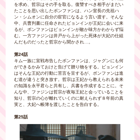
を求め、哲宗はその手を取る。復讐すべき相手がまだい
たことを思い出したボンファンは、ハン室長の先祖ハ
ン・シムオンに自分の宦官になるよう言い渡す。そんな
中、兵曹判書に任命されたビョンインが王妃に会いに来
るが、ボンファンはビョンインが敵か味方かわからず悩
む。一方ファジンは井戸から上がった死体が大妃の仕組
んだものだったと哲宗から聞かされ…。
第24話
キム一族に宣戦布告したボンファンは、ジャグンにも何
ができるかみておけと告げて贈り物をする。ビョンイン
はそんな王妃の行動に苦言を呈するが、ボンファンは進
む道が違うと突き放す。哲宗は王妃から教えられる未来
の知識を永平君らと共有し、兵書を作成することに。そ
んな中、ファジンは哲宗が夜毎王妃と会っていることを
知り、哲宗の心が離れていくのに耐えられず８年前の真
実と、大妃へ帳簿を渡したことを告白する。
第25話