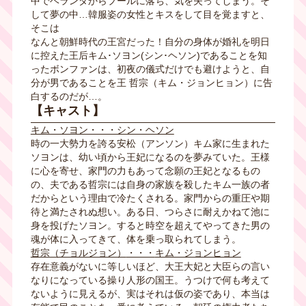
中でベランダからプールに落ち、気を失ってしまう。そ
して夢の中…韓服姿の女性とキスをして目を覚ますと、
そこは
なんと朝鮮時代の王宮だった！自分の身体が婚礼を明日
に控えた王后キム･ソヨン(シン･ヘソン)であることを知
ったボンファンは、初夜の儀式だけでも避けようと、自
分が男であることを王 哲宗（キム・ジョンヒョン）に告
白するのだが…。
【キャスト】
キム・ソヨン・・・シン・ヘソン
時の一大勢力を誇る安松（アンソン）キム家に生まれた
ソヨンは、幼い頃から王妃になるのを夢みていた。王様
に心を寄せ、家門の力もあって念願の王妃となるもの
の、夫である哲宗には自身の家族を殺したキム一族の者
だからという理由で冷たくされる。家門からの重圧や期
待と満たされぬ想い。ある日、つらさに耐えかねて池に
身を投げたソヨン。すると時空を超えてやってきた男の
魂が体に入ってきて、体を乗っ取られてしまう。
哲宗（チョルジョン）
・・・
キム・ジョンヒョン
存在意義がないに等しいほど、大王大妃と大臣らの言い
なりになっている操り人形の国王。うつけで何も考えて
ないように見えるが、実はそれは仮の姿であり、本当は