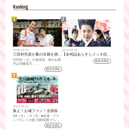
YouTubeチャンネル登録者数10万
Ranking
人を達成しました。
1
2
2026.08.06
2025.08.26
三田村邦彦が夏の京都を満喫
【全46話あらすじイッキ読
｜太っ腹な「無限朝食」、住
み】韓国ドラマ『火の女神
8月8日（土）の放送回、旅のお相
続きを読む
宅街の隠れ家・角打ち、売り
ジョンイ』｜テレビ大阪 9
手は斉藤雪乃。
切れ御免の夏の名物を堪能！
月11日（木）朝8時放送スタ
続きを読む
「おとな旅あるき旅」は毎週土曜
三田村大絶賛！暑い時こそ食
ート
3
夕方6:30～放送。三田村邦彦が訪
べたい絶品四川料理も
れた先の土地を歩いて、地元の美
味や美酒、風景を味わい、そして
地元の人々とのふれあいの中から
感じたことを伝える“おとなのため
の”旅番組です。
今回は夏の京都へ。五感で愉し
2026.08.05
む、雅な伝統×心潤す美味いもん
集え！お城ファン！全国各地
のお城PRブースが群雄割
8/8（⼟）～9（日）■会場：グラ
拠！『大阪・お城フェス
ンフロント⼤阪 北館B2階 ナレッ
ジキャピタル コングレコンベンシ
2026』、いよいよ8/8（土）
続きを読む
ョンセンター ⼤⼈ 前売1,400円