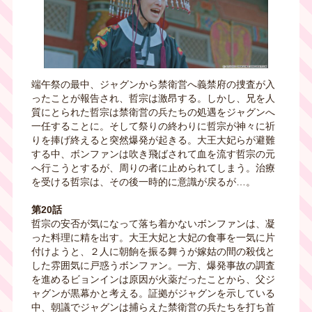
端午祭の最中、ジャグンから禁衛営へ義禁府の捜査が入
ったことが報告され、哲宗は激昂する。しかし、兄を人
質にとられた哲宗は禁衛営の兵たちの処遇をジャグンへ
一任することに。そして祭りの終わりに哲宗が神々に祈
りを捧げ終えると突然爆発が起きる。大王大妃らが避難
する中、ボンファンは吹き飛ばされて血を流す哲宗の元
へ行こうとするが、周りの者に止められてしまう。治療
を受ける哲宗は、その後一時的に意識が戻るが…。
第20話
哲宗の安否が気になって落ち着かないボンファンは、凝
った料理に精を出す。大王大妃と大妃の食事を一気に片
付けようと、２人に朝餉を振る舞うが嫁姑の間の殺伐と
した雰囲気に戸惑うボンファン。一方、爆発事故の調査
を進めるビョンインは原因が火薬だったことから、父ジ
ャグンが黒幕かと考える。証拠がジャグンを示している
中、朝議でジャグンは捕らえた禁衛営の兵たちを打ち首