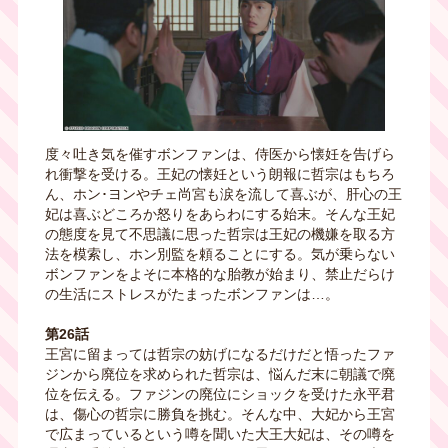
度々吐き気を催すボンファンは、侍医から懐妊を告げら
れ衝撃を受ける。王妃の懐妊という朗報に哲宗はもちろ
ん、ホン･ヨンやチェ尚宮も涙を流して喜ぶが、肝心の王
妃は喜ぶどころか怒りをあらわにする始末。そんな王妃
の態度を見て不思議に思った哲宗は王妃の機嫌を取る方
法を模索し、ホン別監を頼ることにする。気が乗らない
ボンファンをよそに本格的な胎教が始まり、禁止だらけ
の生活にストレスがたまったボンファンは…。
第26話
王宮に留まっては哲宗の妨げになるだけだと悟ったファ
ジンから廃位を求められた哲宗は、悩んだ末に朝議で廃
位を伝える。ファジンの廃位にショックを受けた永平君
は、傷心の哲宗に勝負を挑む。そんな中、大妃から王宮
で広まっているという噂を聞いた大王大妃は、その噂を