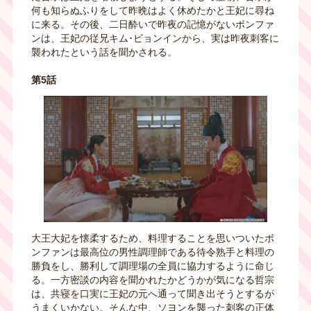
何も知らぬふりをして昨晩はよく休めたかと王妃に尋ね
に来る。その後、二日酔いで昨夜の記憶がないボンファ
ンは、王妃の従兄キム･ビョンインから、実は昨夜刺客に
襲われたという話を聞かされる。
第5話
大王大妃を懐柔するため、料理することを思いついたボ
ンファンは最高位の男性調理師である待令熟手と料理の
勝負をし、勝利して調理場の全員に協力するように命じ
る。一方密談の内容を聞かれたかどうかが気になる哲宗
は、共寝を口実に王妃の元へ通って聞き出そうとするが
うまくいかない。そんな中、ソヨンを襲った刺客の正体