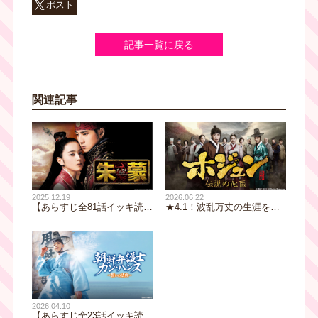
ポスト
記事一覧に戻る
関連記事
2025.12.19
2026.06.22
【あらすじ全81話イッキ読
★4.1！波乱万丈の生涯をド
み】韓国ドラマ『朱蒙』｜テ
ラマティックに描く【あらす
レビ大阪12月16日（火）夕
じ全68話イッキ読み】韓国ド
方5時25分スタート
ラマ『ホジュン～伝説の心医
～』｜テレビ大阪7月3日(金)
あさ8時00分スタート
2026.04.10
【あらすじ全23話イッキ読