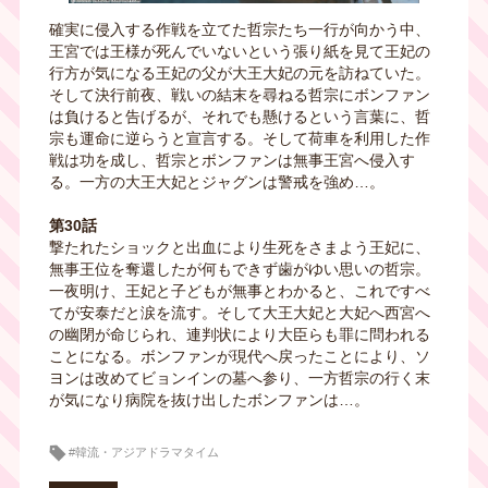
確実に侵入する作戦を立てた哲宗たち一行が向かう中、
王宮では王様が死んでいないという張り紙を見て王妃の
行方が気になる王妃の父が大王大妃の元を訪ねていた。
そして決行前夜、戦いの結末を尋ねる哲宗にボンファン
は負けると告げるが、それでも懸けるという言葉に、哲
宗も運命に逆らうと宣言する。そして荷車を利用した作
戦は功を成し、哲宗とボンファンは無事王宮へ侵入す
る。一方の大王大妃とジャグンは警戒を強め…。
第30話
撃たれたショックと出血により生死をさまよう王妃に、
無事王位を奪還したが何もできず歯がゆい思いの哲宗。
一夜明け、王妃と子どもが無事とわかると、これですべ
てが安泰だと涙を流す。そして大王大妃と大妃へ西宮へ
の幽閉が命じられ、連判状により大臣らも罪に問われる
ことになる。ボンファンが現代へ戻ったことにより、ソ
ヨンは改めてビョンインの墓へ参り、一方哲宗の行く末
が気になり病院を抜け出したボンファンは…。
#韓流・アジアドラマタイム