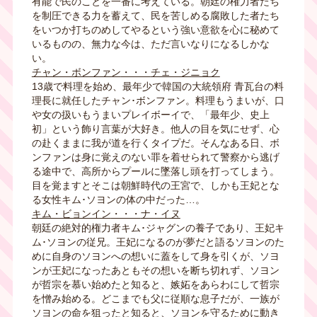
有能で民のことを一番に考えている。朝廷の権力者たち
を制圧できる力を蓄えて、民を苦しめる腐敗した者たち
をいつか打ちのめしてやるという強い意欲を心に秘めて
いるものの、無力な今は、ただ言いなりになるしかな
い。
チャン・ボンファン
・・・
チェ・ジニョク
13歳で料理を始め、最年少で韓国の大統領府 青瓦台の料
理長に就任したチャン･ボンファン。料理もうまいが、口
や女の扱いもうまいプレイボーイで、「最年少、史上
初」という飾り言葉が大好き。他人の目を気にせず、心
の赴くままに我が道を行くタイプだ。そんなある日、ボ
ンファンは身に覚えのない罪を着せられて警察から逃げ
る途中で、高所からプールに墜落し頭を打ってしまう。
目を覚ますとそこは朝鮮時代の王宮で、しかも王妃とな
る女性キム･ソヨンの体の中だった
…
。
キム・ビョンイン
・・・
ナ・イヌ
朝廷の絶対的権力者キム･ジャグンの養子であり、王妃キ
ム･ソヨンの従兄。王妃になるのが夢だと語るソヨンのた
めに自身のソヨンへの想いに蓋をして身を引くが、ソヨ
ンが王妃になったあともその想いを断ち切れず、ソヨン
が哲宗を慕い始めたと知ると、嫉妬をあらわにして哲宗
を憎み始める。どこまでも父に従順な息子だが、一族が
ソヨンの命を狙ったと知ると、ソヨンを守るために動き