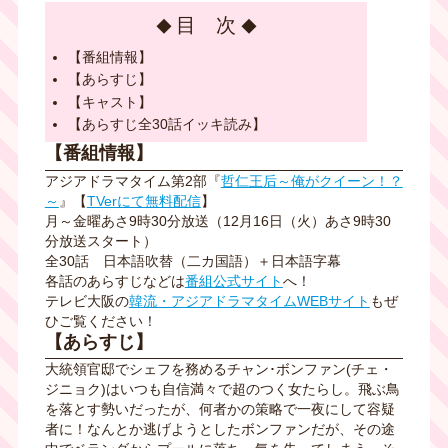
目 次
【番組情報】
【あらすじ】
【キャスト】
【あらすじ全30話イッキ読み】
【番組情報】
アジアドラマタイム第2部『
哲仁王后～俺がクイーン！？
～
』【
TVerにて無料配信
】
月～金曜あさ9時30分放送（12月16日（火）あさ9時30
分放送スタート）
全30話
日本語吹替
（二カ国語）＋日本語字幕
各話のあらすじなどは
番組公式サイト
へ！
テレビ大阪の
韓流・アジアドラマタイムWEBサイト
もぜ
ひご覧ください！
【あらすじ】
大統領官邸でシェフを務めるチャン･ボンファン(チェ・
ジニョク)はいつも自信満々で超のつく女たらし。飛ぶ鳥
を落とす勢いだったが、何者かの策略で一夜にして容疑
者に！なんとか逃げようとしたボンファンだが、その途