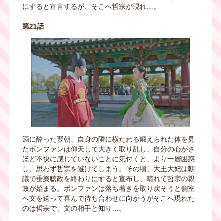
にすると宣言するが、そこへ哲宗が現れ…。
第21話
酒に酔った翌朝、自身の隣に横たわる鍛えられた体を見
たボンファンは仰天して大きく取り乱し、自分の心がさ
ほど不快に感じていないことに気付くと、より一層困惑
し、思わず哲宗を避けてしまう。その頃、大王大妃は朝
議で垂簾聴政を終わりにすると宣布し、晴れて哲宗の親
政が始まる。ボンファンは落ち着きを取り戻そうと側室
へ文を送って喜んで待ち合わせに向かうがそこへ現れた
のは哲宗で、文の相手と知り…。