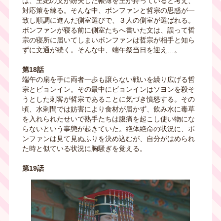
は、王妃の父が紛失した帳簿を王が持っていると考え、
対応策を練る。そんな中、ボンファンと哲宗の思惑が一
致し順調に進んだ側室選びで、３人の側室が選ばれる。
ボンファンが寝る前に側室たちへ書いた文は、誤って哲
宗の寝所に届いてしまいボンファンは哲宗が相手と知ら
ずに文通が続く。そんな中、端午祭当日を迎え…。
第18話
端午の扇を手に両者一歩も譲らない戦いを繰り広げる哲
宗とビョンイン。その最中にビョンインはソヨンを殺そ
うとした刺客が哲宗であることに気づき憤怒する。その
頃、水剌間では妨害により食材が届かず、飲み水に毒草
を入れられたせいで熟手たちは腹痛を起こし使い物にな
らないという事態が起きていた。絶体絶命の状況に、ボ
ンファンは見て見ぬふりを決め込むが、自分がはめられ
た時と似ている状況に胸騒ぎを覚える。
第19話