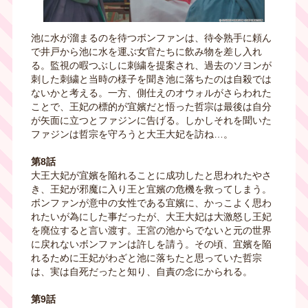
池に水が溜まるのを待つボンファンは、待令熟手に頼ん
で井戸から池に水を運ぶ女官たちに飲み物を差し入れ
る。監視の暇つぶしに刺繍を提案され、過去のソヨンが
刺した刺繍と当時の様子を聞き池に落ちたのは自殺では
ないかと考える。一方、側仕えのオウォルがさらわれた
ことで、王妃の標的が宜嬪だと悟った哲宗は最後は自分
が矢面に立つとファジンに告げる。しかしそれを聞いた
ファジンは哲宗を守ろうと大王大妃を訪ね…。
第8話
大王大妃が宜嬪を陥れることに成功したと思われたやさ
き、王妃が邪魔に入り王と宜嬪の危機を救ってしまう。
ボンファンが意中の女性である宜嬪に、かっこよく思わ
れたいが為にした事だったが、大王大妃は大激怒し王妃
を廃位すると言い渡す。王宮の池からでないと元の世界
に戻れないボンファンは許しを請う。その頃、宜嬪を陥
れるために王妃がわざと池に落ちたと思っていた哲宗
は、実は自死だったと知り、自責の念にかられる。
第9話