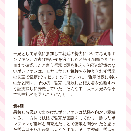
王妃として朝議に参加して朝廷の勢力について考えるボ
ンファン。昨夜は熱い夜を過ごしたと語り布団に付いた
血まで確認したと言う哲宗に頭を抱える初夜の記憶のな
いボンファンは、モヤモヤした気持ちを抑えきれず哲宗
の側室で宜嬪(ウィビン）のファジンに、哲宗は夜に弱い
のかと聞く。その頃、哲宗は腐敗した権力者を処断すべ
く証拠探しに奔走していた。そんな中、大王大妃の命令
で宮中礼節を学ぶことになり…。
第4話
男装しお忍びで出かけたボンファンは妓楼へ向かい豪遊
する。一方同じ妓楼で哲宗が密談をしており、酔ったボ
ンファンが部屋を間違えたことで密談を聞かれたと思っ
た哲宗は王妃を暗殺しようとする。そして翌朝、哲宗が