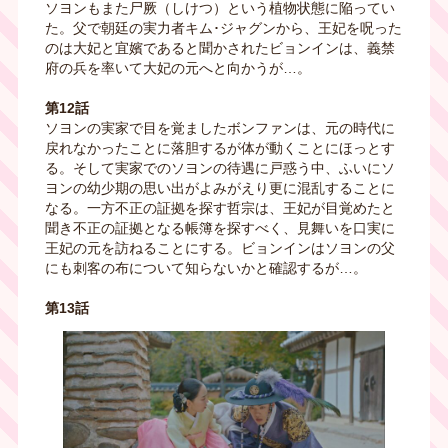
ソヨンもまた尸厥（しけつ）という植物状態に陥ってい
た。父で朝廷の実力者キム･ジャグンから、王妃を呪った
のは大妃と宜嬪であると聞かされたビョンインは、義禁
府の兵を率いて大妃の元へと向かうが…。
第12話
ソヨンの実家で目を覚ましたボンファンは、元の時代に
戻れなかったことに落胆するが体が動くことにほっとす
る。そして実家でのソヨンの待遇に戸惑う中、ふいにソ
ヨンの幼少期の思い出がよみがえり更に混乱することに
なる。一方不正の証拠を探す哲宗は、王妃が目覚めたと
聞き不正の証拠となる帳簿を探すべく、見舞いを口実に
王妃の元を訪ねることにする。ビョンインはソヨンの父
にも刺客の布について知らないかと確認するが…。
第13話