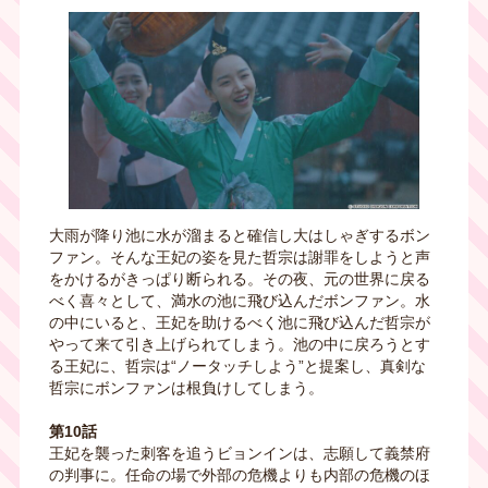
大雨が降り池に水が溜まると確信し大はしゃぎするボン
ファン。そんな王妃の姿を見た哲宗は謝罪をしようと声
をかけるがきっぱり断られる。その夜、元の世界に戻る
べく喜々として、満水の池に飛び込んだボンファン。水
の中にいると、王妃を助けるべく池に飛び込んだ哲宗が
やって来て引き上げられてしまう。池の中に戻ろうとす
る王妃に、哲宗は“ノータッチしよう”と提案し、真剣な
哲宗にボンファンは根負けしてしまう。
第10話
王妃を襲った刺客を追うビョンインは、志願して義禁府
の判事に。任命の場で外部の危機よりも内部の危機のほ