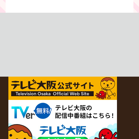
から開催！
（当⽇1,600円) 中⾼⽣ 前売800円
（当⽇1,000円）