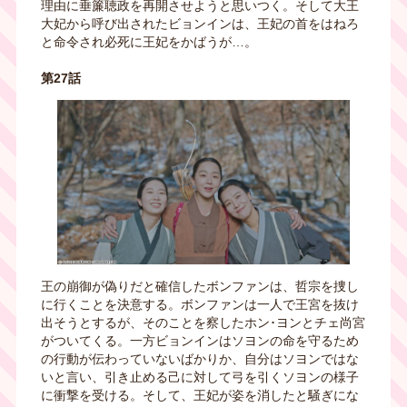
理由に垂簾聴政を再開させようと思いつく。そして大王
大妃から呼び出されたビョンインは、王妃の首をはねろ
と命令され必死に王妃をかばうが…。
第27話
王の崩御が偽りだと確信したボンファンは、哲宗を捜し
に行くことを決意する。ボンファンは一人で王宮を抜け
出そうとするが、そのことを察したホン･ヨンとチェ尚宮
がついてくる。一方ビョンインはソヨンの命を守るため
の行動が伝わっていないばかりか、自分はソヨンではな
いと言い、引き止める己に対して弓を引くソヨンの様子
に衝撃を受ける。そして、王妃が姿を消したと騒ぎにな