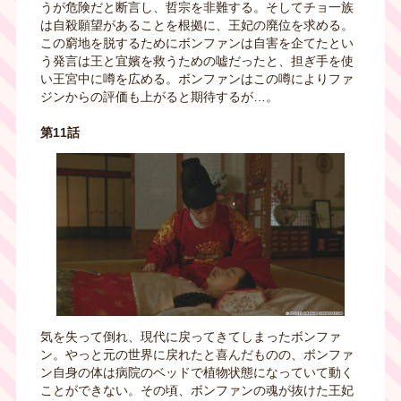
うが危険だと断言し、哲宗を非難する。そしてチョ一族
は自殺願望があることを根拠に、王妃の廃位を求める。
この窮地を脱するためにボンファンは自害を企てたとい
う発言は王と宜嬪を救うための嘘だったと、担ぎ手を使
い王宮中に噂を広める。ボンファンはこの噂によりファ
ジンからの評価も上がると期待するが…。
第11話
気を失って倒れ、現代に戻ってきてしまったボンファ
ン。やっと元の世界に戻れたと喜んだものの、ボンファ
ン自身の体は病院のベッドで植物状態になっていて動く
ことができない。その頃、ボンファンの魂が抜けた王妃