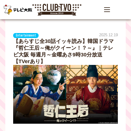
2025.12.19
Entertainment
【あらすじ全30話イッキ読み】韓国ドラマ
『哲仁王后～俺がクイーン！？～』｜テレ
ビ大阪 毎週月～金曜あさ9時30分放送
【TVerあり】