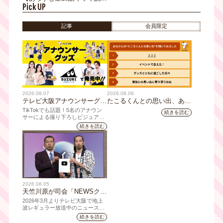
Pick UP
み】韓国ドラマ『朝鮮弁護士
カン・ハンス～誓いの法典
～』｜テレビ大阪4月17日
記事
会員限定
(金)あさ8時00分スタート
【TVer配信あり】
2026.08.07
2026.08.06
テレビ大阪アナウンサーグッ
たこるくんとの思い出、あり
ズの新商品 8月8日(土)に発
ますか？会員のみなさんに聞
TikTokでも話題！5名のアナウン
続きを読む
売！ テーマは「個性全開」5
いてみました
サーによる撮り下ろしビジュアル
を使用した新グッズを発売
人それぞれの"らしさ"を詰め
続きを読む
込んだアイテムが登場
2026.08.05
天竺川原が司会「NEWSクラ
イシス」チャンネル登録者数
2026年3月よりテレビ大阪で地上
10万人突破！テレビ大阪の番
波レギュラー放送中のニュース番
組「NEWSクライシス」が、この
組史上最速記録を更新
続きを読む
たび2026年7月12日(日)に、