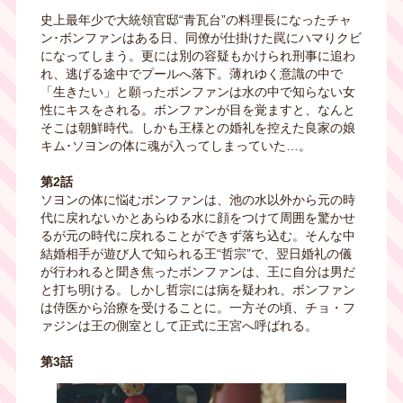
史上最年少で大統領官邸“青瓦台”の料理長になったチャ
ン･ボンファンはある日、同僚が仕掛けた罠にハマりクビ
になってしまう。更には別の容疑もかけられ刑事に追わ
れ、逃げる途中でプールへ落下。薄れゆく意識の中で
「生きたい」と願ったボンファンは水の中で知らない女
性にキスをされる。ボンファンが目を覚ますと、なんと
そこは朝鮮時代。しかも王様との婚礼を控えた良家の娘
キム･ソヨンの体に魂が入ってしまっていた…。
第2話
ソヨンの体に悩むボンファンは、池の水以外から元の時
代に戻れないかとあらゆる水に顔をつけて周囲を驚かせ
るが元の時代に戻れることができず落ち込む。そんな中
結婚相手が遊び人で知られる王“哲宗”で、翌日婚礼の儀
が行われると聞き焦ったボンファンは、王に自分は男だ
と打ち明ける。しかし哲宗には病を疑われ、ボンファン
は侍医から治療を受けることに。一方その頃、チョ・フ
ァジンは王の側室として正式に王宮へ呼ばれる。
第3話