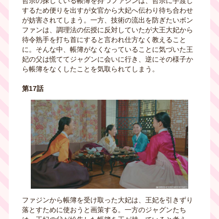
哲宗の探している帳簿を持つファジンは、哲宗に手渡し
するため便りを出すが女官から大妃へ伝わり待ち合わせ
が妨害されてしまう。一方、技術の流出を防ぎたいボン
ファンは、調理法の伝授に反対していたが大王大妃から
待令熟手を打ち首にすると言われ仕方なく教えること
に。そんな中、帳簿がなくなっていることに気づいた王
妃の父は慌ててジャグンに会いに行き、逆にその様子か
ら帳簿をなくしたことを気取られてしまう。
第17話
ファジンから帳簿を受け取った大妃は、王妃を引きずり
落とすために使おうと画策する。一方のジャグンたち