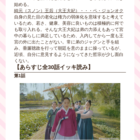
始める。
純元（スノン）王后（大王大妃）
・・・
ペ・ジョンオク
自身の見た目の老化は権力の弱体化を意味すると考えて
いるため、若さ、健康、美容に良いものは積極的に何で
も取り入れる。そんな大王大妃は弟の力添えもあって宮
中の暮らしに満足しているため、入内してから一度も王
宮の外に出たことがない。常に弟のジャグンと手を組
み、垂簾聴政を行って朝廷を意のままに操っているが、
近頃、自分に意見するようになってきた哲宗が少し面白
くない。
【あらすじ全30話イッキ読み】
第1話