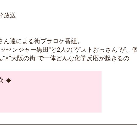
4分放送
さん達による街ブラロケ番組。
ッセンジャー黒田"と2人の"ゲストおっさん"が、
"×"大阪の街"で一体どんな化学反応が起きるの
次