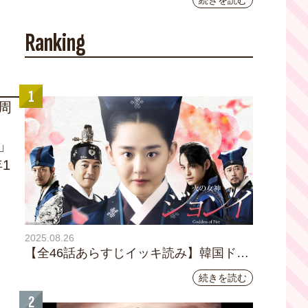
続きを読む
YouTubeチャンネル登録者数10万人を達成し
ました。
Ranking
1
周
」
1
2025.08.26
【全46話あらすじイッキ読み】韓国ドラ
マ『火の女神 ジョンイ』｜テレビ大阪
続きを読む
9月11日（木）朝8時放送スタート
2