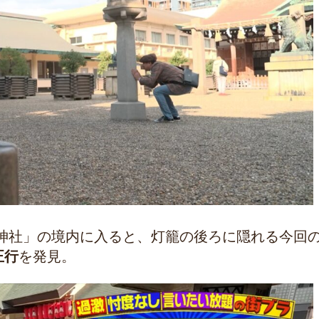
神社」の境内に入ると、灯籠の後ろに隠れる今回
正行
を発見。