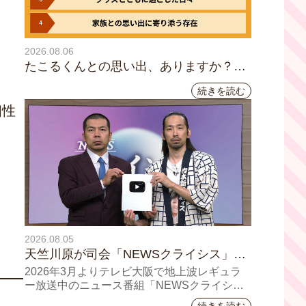
2026.08.06
たこるくんとの思い出、ありますか？会
員のみなさんに聞いてみました
続きを読む
個性
2026.08.05
天竺川原が司会「NEWSクライシス」チ
ャンネル登録者数10万人突破！テレビ大
2026年3月よりテレビ大阪で地上波レギュラ
阪の番組史上最速記録を更新
ー放送中のニュース番組「NEWSクライシ
ス」が、このたび2026年7月12日(日)に、