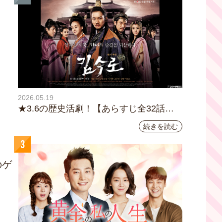
2026.05.19
★3.6の歴史活劇！【あらすじ全32話イ
ッキ読み】韓国ドラマ『鉄の王 キム・
続きを読む
スロ』｜テレビ大阪5月20日(水)あさ8時
3
00分スタート【TVer配信あり】
のゲ