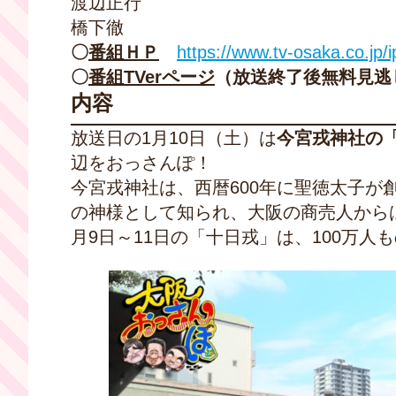
渡辺正行
橋下徹
〇
番組ＨＰ
https://www.tv-osaka.co.jp/
〇
番組TVerページ
（放送終了後無料見逃
内容
放送日の1月10日（土）は
今宮戎神社の
辺をおっさんぽ！
今宮戎神社は、西暦600年に聖徳太子
の神様として知られ、大阪の商売人から
月9日～11日の「十日戎」は、100万人