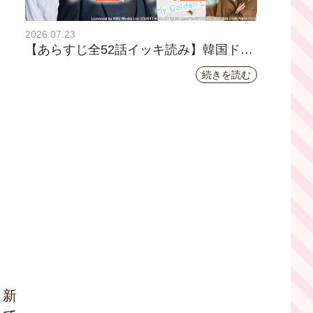
2026.07.23
【あらすじ全52話イッキ読み】韓国ドラ
マ『黄金の私の人生』｜テレビ大阪 月曜
続きを読む
～金曜あさ9時30分放送中
イ新