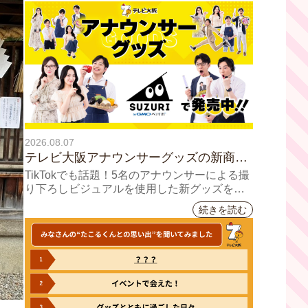
2026.08.07
テレビ大阪アナウンサーグッズの新商品
8月8日(土)に発売！ テーマは「個性全
TikTokでも話題！5名のアナウンサーによる撮
開」5人それぞれの"らしさ"を詰め込んだ
り下ろしビジュアルを使用した新グッズを発
売
アイテムが登場
続きを読む