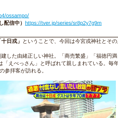
ip4/ossampo/
し配信中）
https://tver.jp/series/sr8p2y7g9m
「十日戎」
ということで、今回は今宮戎神社とその
が創建した由緒正しい神社。「商売繁盛」「福徳円満
は「えべっさん」と呼ばれて親しまれている。毎年
もの参拝客が訪れる。