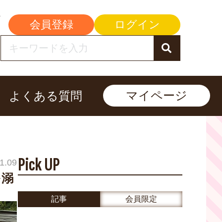
会員登録
ログイン
マイページ
よくある質問
Pick UP
1.09
を溺
記事
会員限定