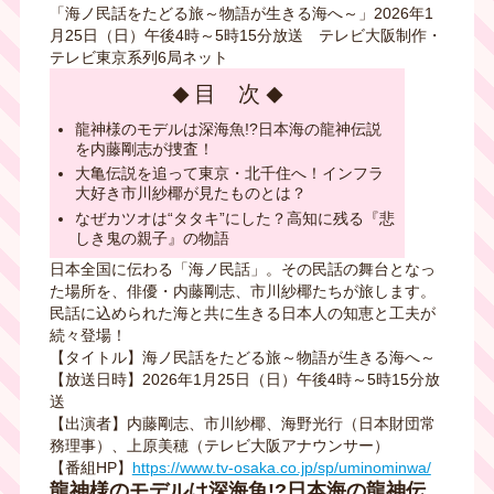
「海ノ民話をたどる旅～物語が生きる海へ～」2026年1
月25日（日）午後4時～5時15分放送 テレビ大阪制作・
テレビ東京系列6局ネット
目 次
龍神様のモデルは深海魚!?日本海の龍神伝説
を内藤剛志が捜査！
大亀伝説を追って東京・北千住へ！インフラ
大好き市川紗椰が見たものとは？
なぜカツオは“タタキ”にした？高知に残る『悲
しき鬼の親子』の物語
日本全国に伝わる「海ノ民話」。その民話の舞台となっ
た場所を、俳優・内藤剛志、市川紗椰たちが旅します。
民話に込められた海と共に生きる日本人の知恵と工夫が
続々登場！
【タイトル】海ノ民話をたどる旅～物語が生きる海へ～
【放送日時】2026年1月25日（日）午後4時～5時15分放
送
【出演者】内藤剛志、市川紗椰、海野光行（日本財団常
務理事）、上原美穂（テレビ大阪アナウンサー）
【番組HP】
https://www.tv-osaka.co.jp/sp/uminominwa/
龍神様のモデルは深海魚!?日本海の龍神伝