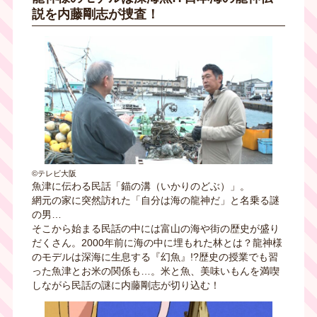
説を内藤剛志が捜査！
©テレビ大阪
魚津に伝わる民話「錨の溝（いかりのどぶ）」。
網元の家に突然訪れた「自分は海の龍神だ」と名乗る謎
の男…
そこから始まる民話の中には富山の海や街の歴史が盛り
だくさん。2000年前に海の中に埋もれた林とは？龍神様
のモデルは深海に生息する『幻魚』!?歴史の授業でも習
った魚津とお米の関係も…。米と魚、美味いもんを満喫
しながら民話の謎に内藤剛志が切り込む！