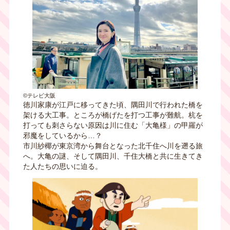
©テレビ大阪
徳川家康が江戸に移ってきた頃、隅田川で行われた橋を
架ける大工事。ところが橋げたを打つ工事が難航。杭を
打っても刺さらない原因は川に住む「大亀様」の甲羅が
邪魔をしているから…？
市川紗椰が東京湾から舞台となった北千住へ川を遡る旅
へ。大亀の謎、そして隅田川、千住大橋と共に生きてき
た人たちの思いに迫る。