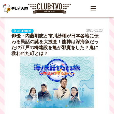
2026.01.23
Entertainment
俳優・内藤剛志と市川紗椰が日本各地に伝
わる民話の謎を大捜査！龍神は深海魚だっ
た!?江戸の橋建設を亀が邪魔をした？鬼に
救われた町とは？