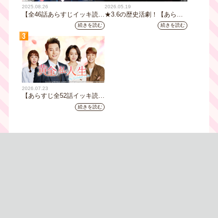
2025.08.26
2026.05.19
【全46話あらすじイッキ読
★3.6の歴史活劇！【あらす
み】韓国ドラマ『火の女神
じ全32話イッキ読み】韓国ド
続きを読む
続きを読む
ジョンイ』｜テレビ大阪 9
ラマ『鉄の王 キム・スロ』
3
月11日（木）朝8時放送スタ
｜テレビ大阪5月20日(水)あ
ート
さ8時00分スタート【TVer配
信あり】
2026.07.23
【あらすじ全52話イッキ読
み】韓国ドラマ『黄金の私の
続きを読む
人生』｜テレビ大阪 月曜～
金曜あさ9時30分放送中