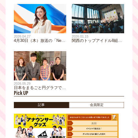
2026.04.27
2026.01.15
4月30日（木）放送の「News
関西のトップアイドル8組が
モーニングサテライト」に生
テレビ大阪に集結！“白熱”の
出演！ウーデン ジェニファ
ステージと“爆笑”のコラボ企
ー 里沙（テレビ大阪アナウ
画!?アイドルによる放送局占
ンサー）が“モーサテファミ
拠の一部始終
リー”に！？
2026.05.29
日本をまるごと円グラフで可
Pick UP
視化！『ウチワケ社会』第2
弾が放送！
記事
会員限定