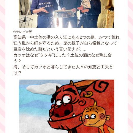
©テレビ大阪
高知県・中土佐の港の入り江にある2つの島。かつて荒れ
狂う嵐から町を守るため、鬼の親子が自ら犠牲となって
巨岩を沈めた跡だという言い伝えが…。
カツオはなぜ“タタキ”にした？土佐の酒はなぜ魚に合
う？
海、そしてカツオと暮らしてきた人々の知恵と工夫と
は!?