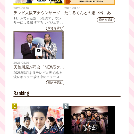
2026.08.07
2026.08.06
テレビ大阪アナウンサーグッ
たこるくんとの思い出、あり
ズの新商品 8月8日(土)に発
ますか？会員のみなさんに聞
TikTokでも話題！5名のアナウン
続きを読む
売！ テーマは「個性全開」5
いてみました
サーによる撮り下ろしビジュアル
を使用した新グッズを発売
人それぞれの"らしさ"を詰め
続きを読む
込んだアイテムが登場
2026.08.05
天竺川原が司会「NEWSクラ
イシス」チャンネル登録者数
2026年3月よりテレビ大阪で地上
10万人突破！テレビ大阪の番
波レギュラー放送中のニュース番
組「NEWSクライシス」が、この
組史上最速記録を更新
続きを読む
たび2026年7月12日(日)に、
YouTubeチャンネル登録者数10万
Ranking
人を達成しました。
1
2