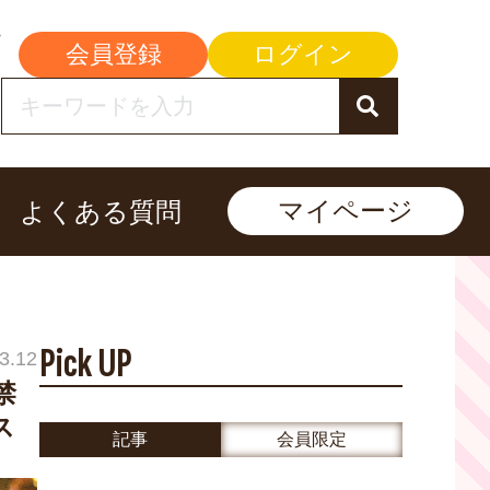
会員登録
ログイン
マイページ
よくある質問
Pick UP
3.12
禁
ス
記事
会員限定