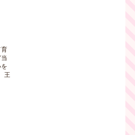
て育
ど当
いを
、王