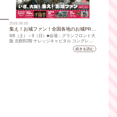
2026.08.05
集え！お城ファン！全国各地のお城PRブ
ースが群雄割拠！『大阪・お城フェス
8/8（⼟）～9（日）■会場：グランフロント⼤
2026』、いよいよ8/8（土）から開催！
阪 北館B2階 ナレッジキャピタル コングレコ
ンベンションセンター ⼤⼈ 前売1,400円（当
続きを読む
⽇1,600円) 中⾼⽣ 前売800円（当⽇1,000円）