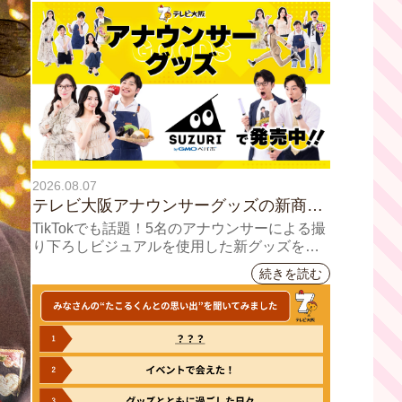
2026.08.07
テレビ大阪アナウンサーグッズの新商品
8月8日(土)に発売！ テーマは「個性全
TikTokでも話題！5名のアナウンサーによる撮
開」5人それぞれの"らしさ"を詰め込んだ
り下ろしビジュアルを使用した新グッズを発
売
アイテムが登場
続きを読む