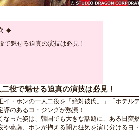
次
二役で魅せる迫真の演技は必見！
人二役で魅せる迫真の演技は必見！
王イ・ホンの一人二役を「絶対彼氏。」「ホテル
定評のあるヨ・ジングが熱演！
くなった姿は、韓国でも大きな話題に。ある日突
哀や葛藤、ホンが抱える闇と狂気を演じ分けるヨ