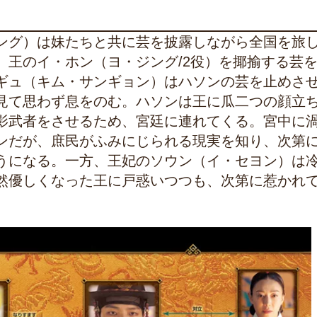
ング）は妹たちと共に芸を披露しながら全国を旅
、王のイ・ホン（ヨ・ジング/2役）を揶揄する芸
ギュ（キム・サンギョン）はハソンの芸を止めさ
見て思わず息をのむ。ハソンは王に瓜二つの顔立
影武者をさせるため、宮廷に連れてくる。宮中に
ンだが、庶民がふみにじられる現実を知り、次第
うになる。一方、王妃のソウン（イ・セヨン）は
然優しくなった王に戸惑いつつも、次第に惹かれ