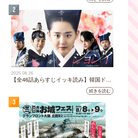
「おとな旅あるき旅」は毎週土曜夕方6:30～
川料理も
放送。三田村邦彦が訪れた先の土地を歩い
2
て、地元の美味や美酒、風景を味わい、そし
て地元の人々とのふれあいの中から感じたこ
とを伝える“おとなのための”旅番組です。
今回は夏の京都へ。五感で愉しむ、雅な伝統×
心潤す美味いもん
2025.08.26
【全46話あらすじイッキ読み】韓国ドラ
マ『火の女神 ジョンイ』｜テレビ大阪
続きを読む
9月11日（木）朝8時放送スタート
3