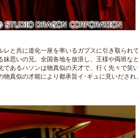
ルレと共に道化一座を率いるガプスに引き取られ
る妹思いの兄。全国各地を放浪し、王様や両班な
化であるハソンは物真似の天才で、行く先々で笑
の物真似の才能により都承旨イ･ギュに見いだされ