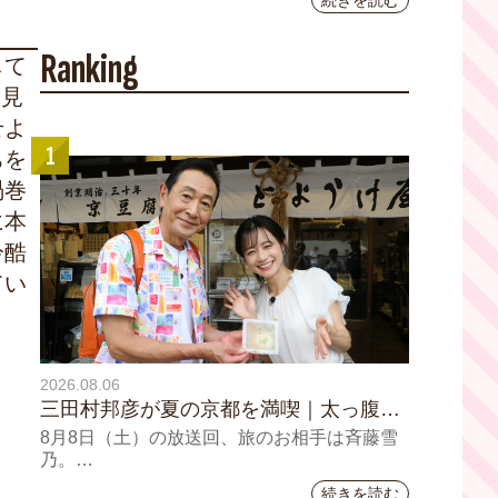
続きを読む
YouTubeチャンネル登録者数10万人を達成し
ました。
Ranking
して
を見
せよ
1
ちを
渦巻
に本
冷酷
てい
2026.08.06
三田村邦彦が夏の京都を満喫｜太っ腹な
「無限朝食」、住宅街の隠れ家・角打
8月8日（土）の放送回、旅のお相手は斉藤雪
ち、売り切れ御免の夏の名物を堪能！三
乃。
田村大絶賛！暑い時こそ食べたい絶品四
続きを読む