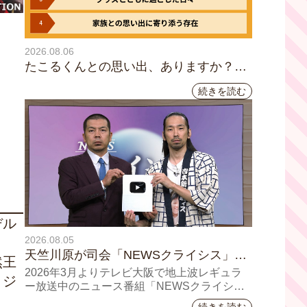
2026.08.06
たこるくんとの思い出、ありますか？会
員のみなさんに聞いてみました
続きを読む
デル
2026.08.05
天竺川原が司会「NEWSクライシス」チ
然王
ャンネル登録者数10万人突破！テレビ大
2026年3月よりテレビ大阪で地上波レギュラ
・ジ
阪の番組史上最速記録を更新
ー放送中のニュース番組「NEWSクライシ
ス」が、このたび2026年7月12日(日)に、