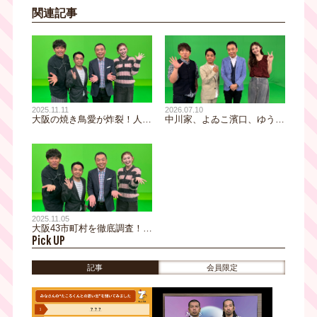
関連記事
2025.11.11
2026.07.10
大阪の焼き鳥愛が炸裂！人口
中川家、よゐこ濱口、ゆうち
比で焼き鳥店が多い市町村を
ゃみも驚愕！珍しい保存会を
徹底調査『焼き鳥大好き市町
特集「なにわの○○保存会ラ
村ランキング』
ンキング」＆子どもたちの憩
いの場「子ども食堂が多い市
町村ランキング」
2025.11.05
大阪43市町村を徹底調査！思
Pick UP
わず二度見の謎を紹介『なに
わのドライブミステリーラン
キング』で地元再発見！
記事
会員限定