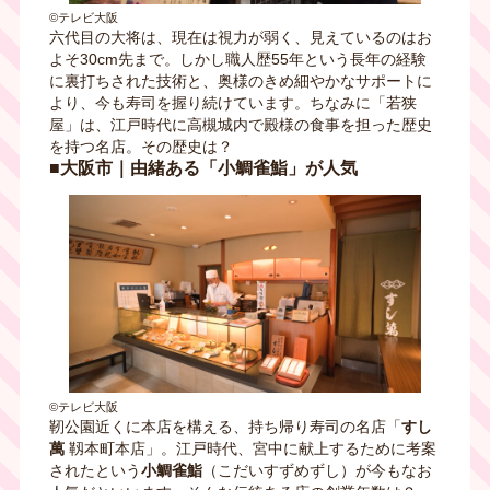
©テレビ大阪
六代目の大将は、現在は視力が弱く、見えているのはお
よそ30cm先まで。しかし職人歴55年という長年の経験
に裏打ちされた技術と、奥様のきめ細やかなサポートに
より、今も寿司を握り続けています。ちなみに「若狭
屋」は、江戸時代に高槻城内で殿様の食事を担った歴史
を持つ名店。その歴史は？
■大阪市｜由緒ある「小鯛雀鮨」が人気
©テレビ大阪
靭公園近くに本店を構える、持ち帰り寿司の名店「
すし
萬
靱本町本店」。江戸時代、宮中に献上するために考案
されたという
小鯛雀鮨
（こだいすずめずし）が今もなお