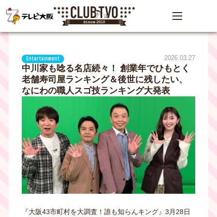
2026.03.27
Entertainment
中川家も唸る名店続々！ 創業年でひもとく
老舗寿司屋ランキング＆後世に残したい、
なにわの職人スゴ技ランキング大発表
『大阪43市町村を大調査！誰も知らんキング』3月28日