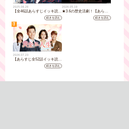
2025.08.26
2026.05.19
【全46話あらすじイッキ読
★3.6の歴史活劇！【あらす
み】韓国ドラマ『火の女神
じ全32話イッキ読み】韓国ド
続きを読む
続きを読む
ジョンイ』｜テレビ大阪 9
ラマ『鉄の王 キム・スロ』
3
月11日（木）朝8時放送スタ
｜テレビ大阪5月20日(水)あ
ート
さ8時00分スタート【TVer配
信あり】
2026.07.23
【あらすじ全52話イッキ読
み】韓国ドラマ『黄金の私の
続きを読む
人生』｜テレビ大阪 月曜～
金曜あさ9時30分放送中