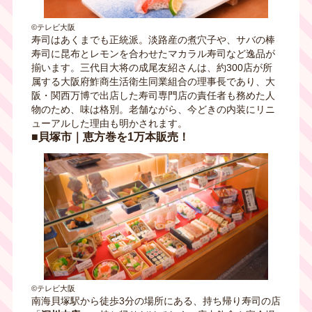
©テレビ大阪
寿司はあくまでも正統派。淡路産の煮穴子や、サバの棒
寿司に昆布とレモンを合わせたマカラル寿司など逸品が
揃います。三代目大将の成尾友紹さんは、約300店が所
属する大阪府鮓商生活衛生同業組合の理事長であり、大
阪・関西万博で出店した寿司専門店の責任者も務めた人
物のため、味は格別。老舗ながら、今どきの内装にリニ
ューアルした理由も明かされます。
■貝塚市｜恵方巻を1万本販売！
©テレビ大阪
南海貝塚駅から徒歩3分の場所にある、持ち帰り寿司の店