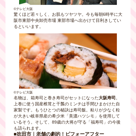
©テレビ大阪
驚くほど若々しく、お肌もツヤツヤ。今も毎朝6時半に大
阪市東部中央卸売市場 東部市場へ出かけて目利きしてい
るといいます。
©テレビ大阪
名物は、箱寿司と巻き寿司がセットになった
大阪寿司
。
上巻に使う国産椎茸と干瓢のミンチは手間ひまかけた自
家製です。もうひとつの秘訣は寿司飯。粘りが少なく粒
が大きい岐阜県産の希少米「美濃ハツシモ」を使用して
いるそう。そして、89歳の大将が守る「福寿司」の今後
も語られます。
■吹田市｜老舗の劇的！ビフォーアフター