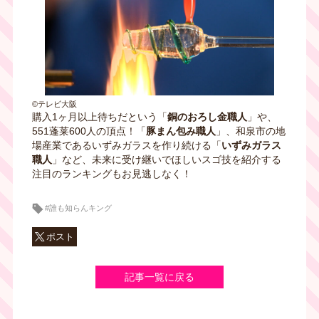
©テレビ大阪
購入1ヶ月以上待ちだという「
銅のおろし金職人
」や、
551蓬莱600人の頂点！「
豚まん包み職人
」、和泉市の地
場産業であるいずみガラスを作り続ける「
いずみガラス
職人
」など、未来に受け継いでほしいスゴ技を紹介する
注目のランキングもお見逃しなく！
#誰も知らんキング
ポスト
記事一覧に戻る