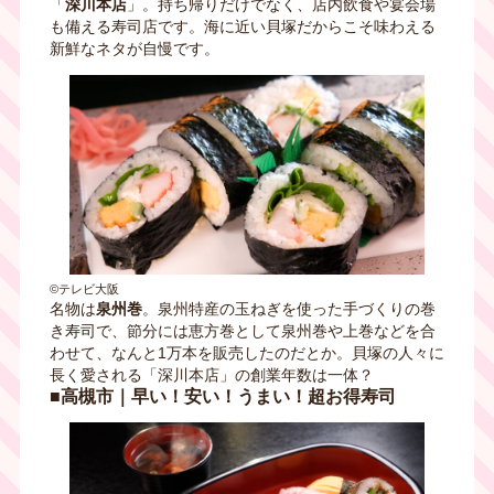
「
深川本店
」。持ち帰りだけでなく、店内飲食や宴会場
も備える寿司店です。海に近い貝塚だからこそ味わえる
新鮮なネタが自慢です。
©テレビ大阪
名物は
泉州巻
。泉州特産の玉ねぎを使った手づくりの巻
き寿司で、節分には恵方巻として泉州巻や上巻などを合
わせて、なんと1万本を販売したのだとか。貝塚の人々に
長く愛される「深川本店」の創業年数は一体？
■高槻市｜早い！安い！うまい！超お得寿司