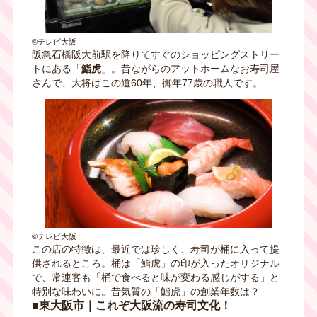
©テレビ大阪
阪急石橋阪大前駅を降りてすぐのショッピングストリー
トにある「
鮨虎
」。昔ながらのアットホームなお寿司屋
さんで、大将はこの道60年、御年77歳の職人です。
©テレビ大阪
この店の特徴は、最近では珍しく、寿司が桶に入って提
供されるところ。桶は「鮨虎」の印が入ったオリジナル
で、常連客も「桶で食べると味が変わる感じがする」と
特別な味わいに。昔気質の「鮨虎」の創業年数は？
■東大阪市｜これぞ大阪流の寿司文化！