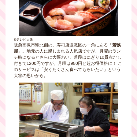
©テレビ大阪
阪急高槻市駅北側の、寿司店激戦区の一角にある「
若狭
屋
」。地元の人に親しまれる人気店ですが、月曜のラン
チ時になるとさらに大賑わい。普段はにぎり10貫赤だし
付きで1200円ですが、月曜は950円と超お得価格に！ こ
のサービスは「安くたくさん食べてもらいたい」という
大将の思いから。