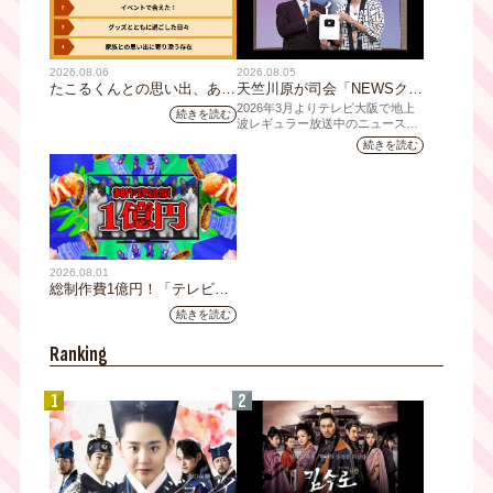
2026.08.06
2026.08.05
たこるくんとの思い出、あり
天竺川原が司会「NEWSクラ
ますか？会員のみなさんに聞
イシス」チャンネル登録者数
2026年3月よりテレビ大阪で地上
続きを読む
いてみました
10万人突破！テレビ大阪の番
波レギュラー放送中のニュース番
組「NEWSクライシス」が、この
組史上最速記録を更新
続きを読む
たび2026年7月12日(日)に、
YouTubeチャンネル登録者数10万
人を達成しました。
2026.08.01
総制作費1億円！「テレビ大
阪ネクストIPプロジェクト」
続きを読む
第1弾採用企画が決定 第2弾
応募も締切
Ranking
1
2