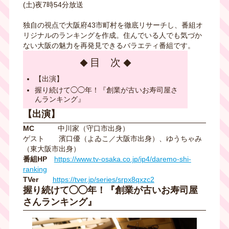
(土)夜7時54分放送
独自の視点で大阪府43市町村を徹底リサーチし、番組オ
リジナルのランキングを作成。住んでいる人でも気づか
ない大阪の魅力を再発見できるバラエティ番組です。
目 次
【出演】
握り続けて◯◯年！『創業が古いお寿司屋さ
んランキング』
【出演】
MC
中川家（守口市出身）
ゲスト 濱口優（よゐこ／大阪市出身）、ゆうちゃみ
（東大阪市出身）
番組HP
https://www.tv-osaka.co.jp/ip4/daremo-shi-
ranking
TVer
https://tver.jp/series/srpx8qxzc2
握り続けて◯◯年！『創業が古いお寿司屋
さんランキング』