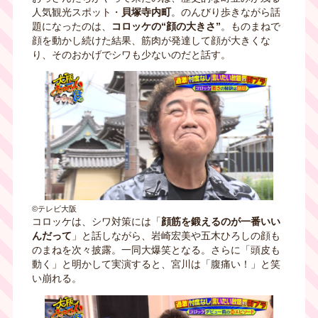
人気観光スポット・
貝塚寺内町
。のんびり歩きながら話
題になったのは、
コロッケの“顔の大きさ”
。ものまねで
顔を動かし続けた結果、筋肉が発達して顔が大きくな
り、そのおかげでシワも少ないのだと話す。
©テレビ大阪
コロッケは、シワ対策には「
顔筋を鍛えるのが一番いい
んだって
」と話しながら、岩崎宏美や五木ひろしの顔も
のまねを次々披露。一同大爆笑となる。さらに「頭皮も
動く」と明かして実演すると、宮川は「腹痛い！」と笑
い崩れる。