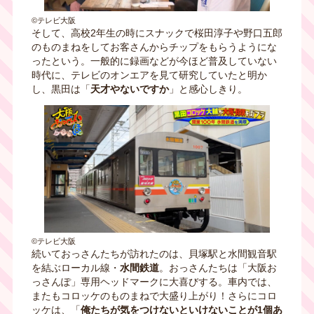
©テレビ大阪
そして、高校2年生の時にスナックで桜田淳子や野口五郎
のものまねをしてお客さんからチップをもらうようにな
ったという。一般的に録画などが今ほど普及していない
時代に、テレビのオンエアを見て研究していたと明か
し、黒田は「
天才やないですか
」と感心しきり。
©テレビ大阪
続いておっさんたちが訪れたのは、貝塚駅と水間観音駅
を結ぶローカル線・
水間鉄道
。おっさんたちは「大阪お
っさんぽ」専用ヘッドマークに大喜びする。車内では、
またもコロッケのものまねで大盛り上がり！さらにコロ
ッケは、「
俺たちが気をつけないといけないことが1個あ