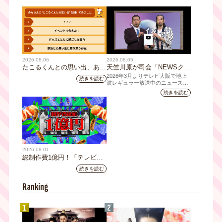
2026.08.06
2026.08.05
たこるくんとの思い出、あり
天竺川原が司会「NEWSクラ
ますか？会員のみなさんに聞
イシス」チャンネル登録者数
2026年3月よりテレビ大阪で地上
続きを読む
いてみました
10万人突破！テレビ大阪の番
波レギュラー放送中のニュース番
組「NEWSクライシス」が、この
組史上最速記録を更新
続きを読む
たび2026年7月12日(日)に、
YouTubeチャンネル登録者数10万
人を達成しました。
2026.08.01
総制作費1億円！「テレビ大
阪ネクストIPプロジェクト」
続きを読む
第1弾採用企画が決定 第2弾
応募も締切
Ranking
1
2