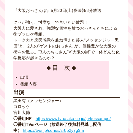
『大阪おっさんぽ』5月30日(土)夜6時58分放送
クセが強く、忖度なしで言いたい放題！
大阪人に愛され、強烈な個性を放つおっさんたちによる
街ブラロケ番組。
トーク力と庶民感覚を兼ね備えた芸人"メッセンジャー黒
田"と、2人の"ゲストのおっさん"が、個性豊かな大阪の
街をお散歩。"3人のおっさん"×"大阪の街"で一体どんな化
学反応が起きるのか？！
目 次
出演
番組内容
出演
黒田有（メッセンジャー）
コロッケ
宮川大輔
◯番組HP
https://www.tv-osaka.co.jp/ip4/ossampo/
◯番組TVerページ（放送終了後無料見逃し配信
中）
https://tver.jp/series/sr8p2y7g9m