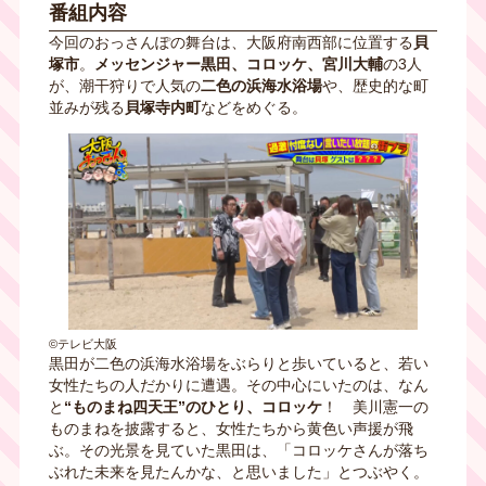
番組内容
今回のおっさんぽの舞台は、大阪府南西部に位置する
貝
塚市
。
メッセンジャー黒田、コロッケ、宮川大輔
の3人
が、潮干狩りで人気の
二色の浜海水浴場
や、歴史的な町
並みが残る
貝塚寺内町
などをめぐる。
©テレビ大阪
黒田が二色の浜海水浴場をぶらりと歩いていると、若い
女性たちの人だかりに遭遇。その中心にいたのは、なん
と
“ものまね四天王”のひとり、コロッケ
！ 美川憲一の
ものまねを披露すると、女性たちから黄色い声援が飛
ぶ。その光景を見ていた黒田は、「コロッケさんが落ち
ぶれた未来を見たんかな、と思いました」とつぶやく。