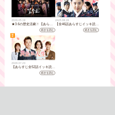
2026.05.19
2025.08.26
★3.6の歴史活劇！【あらす
【全46話あらすじイッキ読
じ全32話イッキ読み】韓国ド
み】韓国ドラマ『火の女神
続きを読む
続きを読む
ラマ『鉄の王 キム・スロ』
ジョンイ』｜テレビ大阪 9
3
｜テレビ大阪5月20日(水)あ
月11日（木）朝8時放送スタ
さ8時00分スタート【TVer配
ート
信あり】
2026.07.23
【あらすじ全52話イッキ読
み】韓国ドラマ『黄金の私の
続きを読む
人生』｜テレビ大阪 月曜～
金曜あさ9時30分放送中