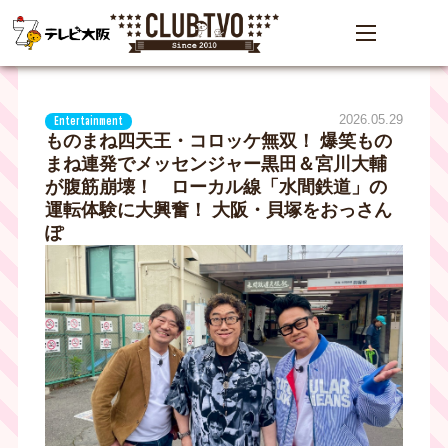
2026.05.29
Entertainment
ものまね四天王・コロッケ無双！ 爆笑もの
まね連発でメッセンジャー黒田＆宮川大輔
が腹筋崩壊！ ローカル線「水間鉄道」の
運転体験に大興奮！ 大阪・貝塚をおっさん
ぽ