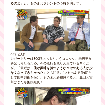
るのよ
」と、ものまねタレントの心得を明かす。
©テレビ大阪
レパートリーは300以上あるというコロッケ。老若男女
を楽しませるため、今の流行も取り入れているそうだ
が、「最近は、
俺が興味を持つようなクセのある人が少
なくなってきちゃった
」とも語る。“クセのある俳優”と
して田中邦衛を挙げ、ものまねを披露すると、黒田と宮
川はまたも抱腹絶倒！