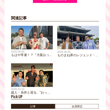
関連記事
2025.09.05
2026.06.05
もはや常連！？『大阪おっさ
ものまね界のレジェンド・コ
んぽ』出演数3回のコワモテ
ロッケが泉州名物・水なすに
俳優・寺島進と北浜水上おっ
感動！ 新作ものまね披露で
さんぽ！ 橋下がガチでヘコ
黒田・宮川大爆笑！ 上京秘
んだ愛娘との“味噌煮込みう
話から家族トークまで飛び出
どん”の約束とは？
す貝塚満喫おっさんぽ
2025.10.10
超人・糸井と巡る、“おっさ
Pick UP
ん流”コストコの楽しみ方と
は！？ 後輩に一晩で何百万
円を奢ったマル秘話も！ 門
記事
会員限定
真をおっさんぽ