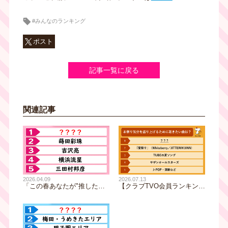
#みんなのランキング
ポスト
記事一覧に戻る
関連記事
2026.04.09
2026.07.13
「この春あなたが"推した
【クラブTVO会員ランキン
い"タレント・俳優は？」ク
グ】「夏といえば何を思い浮
ラブTVO会員673人が選んだ
かべる？」クラブTVO会員が
ランキング1位は…大阪出身
選んだ“お祭り気分”ランキン
のあの人！
グ！1位はやっぱり夏の風物
詩！