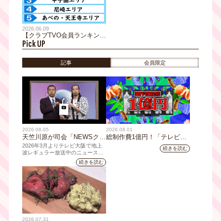
2026.06.09
【クラブTVO会員ランキン
Pick UP
グ】関西人が本気で選んだ
「ロケしてほしい注目の街ラ
ンキングTOP10」
記事
会員限定
2026.08.05
2026.08.01
天竺川原が司会「NEWSクラ
総制作費1億円！「テレビ大
イシス」チャンネル登録者数
阪ネクストIPプロジェクト」
2026年3月よりテレビ大阪で地上
続きを読む
10万人突破！テレビ大阪の番
第1弾採用企画が決定 第2弾
波レギュラー放送中のニュース番
組「NEWSクライシス」が、この
組史上最速記録を更新
応募も締切
続きを読む
たび2026年7月12日(日)に、
YouTubeチャンネル登録者数10万
人を達成しました。
2026.07.31