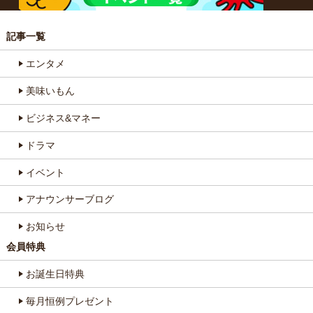
記事一覧
エンタメ
美味いもん
ビジネス&マネー
ドラマ
イベント
アナウンサーブログ
お知らせ
会員特典
お誕生日特典
毎月恒例プレゼント