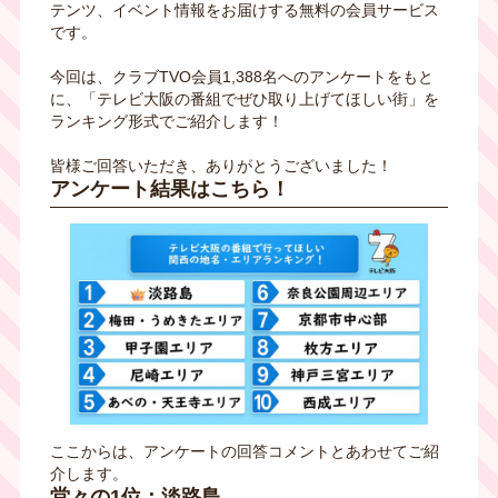
テンツ、イベント情報をお届けする無料の会員サービス
です。
今回は、クラブTVO会員1,388名へのアンケートをもと
に、「テレビ大阪の番組でぜひ取り上げてほしい街」を
ランキング形式でご紹介します！
皆様ご回答いただき、ありがとうございました！
アンケート結果はこちら！
ここからは、アンケートの回答コメントとあわせてご紹
介します。
堂々の1位：淡路島