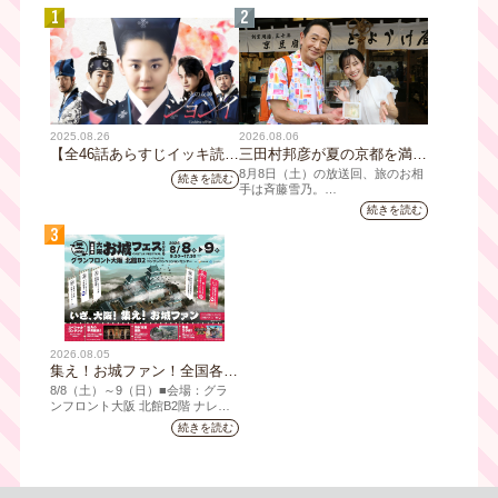
1
2
2025.08.26
2026.08.06
【全46話あらすじイッキ読
三田村邦彦が夏の京都を満喫
み】韓国ドラマ『火の女神
｜太っ腹な「無限朝食」、住
8月8日（土）の放送回、旅のお相
続きを読む
ジョンイ』｜テレビ大阪 9
宅街の隠れ家・角打ち、売り
手は斉藤雪乃。
月11日（木）朝8時放送スタ
切れ御免の夏の名物を堪能！
続きを読む
「おとな旅あるき旅」は毎週土曜
ート
三田村大絶賛！暑い時こそ食
3
夕方6:30～放送。三田村邦彦が訪
べたい絶品四川料理も
れた先の土地を歩いて、地元の美
味や美酒、風景を味わい、そして
地元の人々とのふれあいの中から
感じたことを伝える“おとなのため
の”旅番組です。
今回は夏の京都へ。五感で愉し
2026.08.05
む、雅な伝統×心潤す美味いもん
集え！お城ファン！全国各地
のお城PRブースが群雄割
8/8（⼟）～9（日）■会場：グラ
拠！『大阪・お城フェス
ンフロント⼤阪 北館B2階 ナレッ
ジキャピタル コングレコンベンシ
2026』、いよいよ8/8（土）
続きを読む
ョンセンター ⼤⼈ 前売1,400円
から開催！
（当⽇1,600円) 中⾼⽣ 前売800円
（当⽇1,000円）