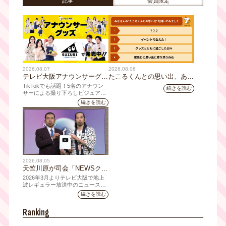
記事
会員限定
2026.08.07
2026.08.06
テレビ大阪アナウンサーグッ
たこるくんとの思い出、あり
ズの新商品 8月8日(土)に発
ますか？会員のみなさんに聞
TikTokでも話題！5名のアナウン
続きを読む
売！ テーマは「個性全開」5
いてみました
サーによる撮り下ろしビジュアル
を使用した新グッズを発売
人それぞれの"らしさ"を詰め
続きを読む
込んだアイテムが登場
2026.08.05
天竺川原が司会「NEWSクラ
イシス」チャンネル登録者数
2026年3月よりテレビ大阪で地上
10万人突破！テレビ大阪の番
波レギュラー放送中のニュース番
組「NEWSクライシス」が、この
組史上最速記録を更新
続きを読む
たび2026年7月12日(日)に、
YouTubeチャンネル登録者数10万
Ranking
人を達成しました。