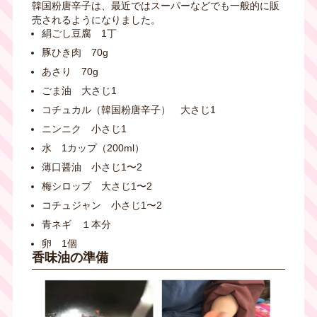
韓国粉唐辛子は、最近ではスーパーなどでも一般的に販
売されるようになりました。
絹ごし豆腐 1丁
豚ひき肉 70g
あさり 70g
ごま油 大さじ1
コチュカル（韓国粉唐辛子） 大さじ1
ニンニク 小さじ1
水 1カップ（200ml）
薄口醤油 小さじ1〜2
梅シロップ 大さじ1〜2
コチュジャン 小さじ1〜2
青ネギ １本分
卵 1個
香味油の準備