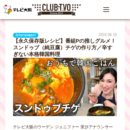
2024.06.15
Entertainment
【永久保存版レシピ】番組Pの推しグルメ！
スンドゥブ（純豆腐）チゲの作り方／辛す
ぎない本格韓国料理
テレビ大阪のウーデン ジェニファー 里沙アナウンサー