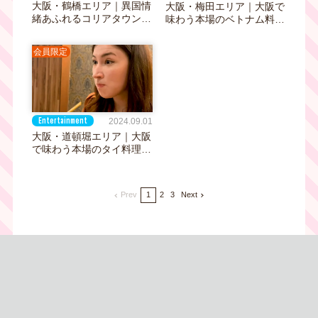
大阪・鶴橋エリア｜異国情
大阪・梅田エリア｜大阪で
緒あふれるコリアタウンで
味わう本場のベトナム料理
話題のグルメスポット3選
にびっくり！絶品「カエ
ル」のから揚げ！？
会員限定
Entertainment
2024.09.01
大阪・道頓堀エリア｜大阪
で味わう本場のタイ料理！
箸で切れる！？やわらか～
い蟹の殻にびっくり
Prev
1
2
3
Next