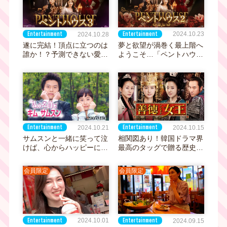
ト！
Entertainment
Entertainment
2024.10.23
2024.10.28
夢と欲望が渦巻く最上階へ
遂に完結！頂点に立つのは
ようこそ…「ペントハウス
誰か！？予測できない愛憎
２」絶賛放送中！
劇『ペントハウス３』11月
7日 (木)放送開始！
Entertainment
Entertainment
2024.10.21
2024.10.15
サムスンと一緒に笑って泣
相関図あり！韓国ドラマ界
けば、心からハッピーにな
最高のタッグで贈る歴史エ
れる！人気韓国ドラマ『私
ンターテインメント大作
の名前はキム・サムスン』
「善徳女王」10月28日ス
会員限定
会員限定
11月4日（月）から放送開
タート
始！
Entertainment
Entertainment
2024.10.01
2024.09.15