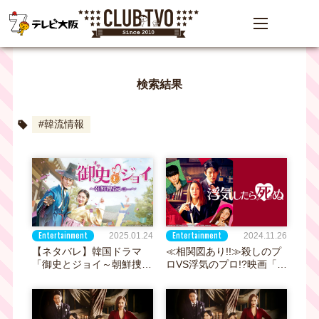
検索結果
#韓流情報
Entertainment
Entertainment
2025.01.24
2024.11.26
【ネタバレ】韓国ドラマ
≪相関図あり!!≫殺しのプ
「御史とジョイ～朝鮮捜査
ロVS浮気のプロ!?映画「パ
ショー～」全話あらすじイ
ラサイト」出演の女優チ
ッキ読み！
ョ・ヨジョンが送るブラッ
クラブコメディ！／テレビ
大阪12月５日（木）スター