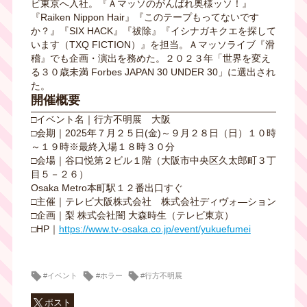
ビ東京へ入社。『Ａマッソのがんばれ奥様ッソ！』
『Raiken Nippon Hair』『このテープもってないです
か？』『SIX HACK』『祓除』『イシナガキクエを探して
います（TXQ FICTION）』を担当。Ａマッソライブ『滑
稽』でも企画・演出を務めた。２０２３年「世界を変え
る３０歳未満 Forbes JAPAN 30 UNDER 30」に選出され
た。
開催概要
□イベント名｜行方不明展 大阪
□会期｜2025年７月２５日(金)～９月２８日（日）１０時
～１９時※最終入場１８時３０分
□会場｜谷口悦第２ビル１階（大阪市中央区久太郎町３丁
目５－２６）
Osaka Metro本町駅１２番出口すぐ
□主催｜テレビ大阪株式会社 株式会社ディヴォ―ション
□企画｜梨 株式会社闇 大森時生（テレビ東京）
□HP｜
https://www.tv-osaka.co.jp/event/yukuefumei
#イベント
#ホラー
#行方不明展
ポスト