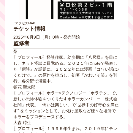
↑アクセスMAP
チケット情報
2025年6月9日（月）0時～発売開始
監修者
梨
〖プロフィール〗怪談作家。幼少期に『八尺様』を目に
し、ネット怪談に目覚める。２０２１年にnoteで発表し
た『瘤談』が話題に。２０２２年には漫画『コワい話は≠
くだけで。』の原作を担当し、初著『かわいそ笑』を刊
行。各分野で活躍中。
頓花 聖太郎
〖プロフィール〗ホラー×テクノロジー「ホラテク」で、
新しい恐怖体験をつくりだすホラーカンパニー「株式会
社闇」代表。「怖いは楽しい」で"世界中の好奇心を満た
す" をミッションとして、お化け屋敷など様々な場所で
ホラーをプロデュースする。
大森 時生
〖プロフィール〗１９９５年生まれ。２０１９年にテレ