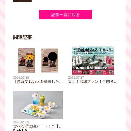
記事一覧に戻る
関連記事
2026.03.19
2026.07.17
【東京で13万人を動員した話
集え！お城ファン！全国各地
題の展覧会】「恐怖心展大
のお城PRブースが群雄割
阪」開幕直前！
拠！『大阪・お城フェス
2026』全出展社を発表！迫
力の甲冑展示も決定！
2026.01.09
食べる浮世絵アート！？【大
阪展限定】コラボカフェのメ