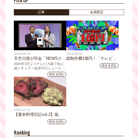
Pick UP
ニューを公開！「動き出す浮
世絵展 OSAKA」
記事
会員限定
2026.08.05
2026.08.01
天竺川原が司会「NEWSクラ
総制作費1億円！「テレビ大
イシス」チャンネル登録者数
阪ネクストIPプロジェクト」
2026年3月よりテレビ大阪で地上
続きを読む
10万人突破！テレビ大阪の番
第1弾採用企画が決定 第2弾
波レギュラー放送中のニュース番
組「NEWSクライシス」が、この
組史上最速記録を更新
応募も締切
続きを読む
たび2026年7月12日(日)に、
YouTubeチャンネル登録者数10万
人を達成しました。
2026.07.31
【週末料理日記vol.2】低温
調理機で作るローストビーフ
続きを読む
レシピ
Ranking