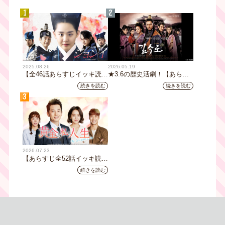
1
2
2025.08.26
2026.05.19
【全46話あらすじイッキ読
★3.6の歴史活劇！【あらす
み】韓国ドラマ『火の女神
じ全32話イッキ読み】韓国ド
続きを読む
続きを読む
ジョンイ』｜テレビ大阪 9
ラマ『鉄の王 キム・スロ』
3
月11日（木）朝8時放送スタ
｜テレビ大阪5月20日(水)あ
ート
さ8時00分スタート【TVer配
信あり】
2026.07.23
【あらすじ全52話イッキ読
み】韓国ドラマ『黄金の私の
続きを読む
人生』｜テレビ大阪 月曜～
金曜あさ9時30分放送中