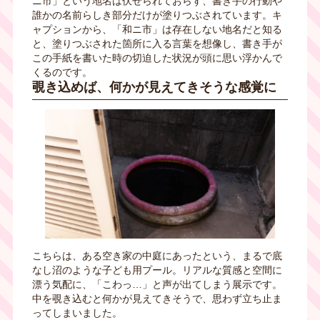
ニ市」という地名は伏せられておらず、書き手の行動や
誰かの名前らしき部分だけが塗りつぶされています。キ
ャプションから、「和ニ市」は存在しない地名だと知る
と、塗りつぶされた箇所に入る言葉を想像し、書き手が
この手紙を書いた時の切迫した状況が頭に思い浮かんで
くるのです。
覗き込めば、何かが見えてきそうな感覚に
こちらは、ある空き家の中庭にあったという、まるで底
なし沼のような子ども用プール。リアルな質感と空間に
漂う気配に、「こわっ…」と声が出てしまう展示です。
中を覗き込むと何かが見えてきそうで、思わず立ち止ま
ってしまいました。