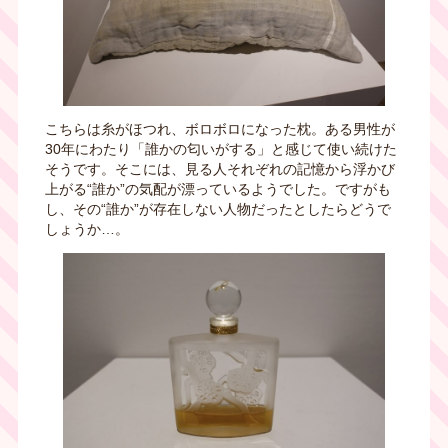
こちらは糸がほつれ、ボロボロになった枕。ある男性が
30
年にわたり「誰かの匂いがする」と感じて使い続けた
そうです。そこには、見る人それぞれの記憶から浮かび
上がる
“
誰か
”
の気配が漂っているようでした。ですがも
し、その
“
誰か
”
が存在しない人物だったとしたらどうで
しょうか
…
。