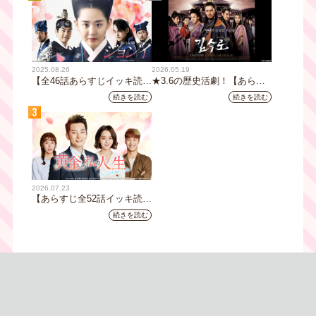
2025.08.26
2026.05.19
【全46話あらすじイッキ読
★3.6の歴史活劇！【あらす
み】韓国ドラマ『火の女神
じ全32話イッキ読み】韓国ド
続きを読む
続きを読む
ジョンイ』｜テレビ大阪 9
ラマ『鉄の王 キム・スロ』
3
月11日（木）朝8時放送スタ
｜テレビ大阪5月20日(水)あ
ート
さ8時00分スタート【TVer配
信あり】
2026.07.23
【あらすじ全52話イッキ読
み】韓国ドラマ『黄金の私の
続きを読む
人生』｜テレビ大阪 月曜～
金曜あさ9時30分放送中