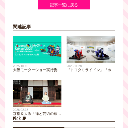
記事一覧に戻る
関連記事
2025.11.28
2025.10.10
『トヨタミライドン』『ホン
大阪モーターショー実⾏委員
ダコライドン』が『Japan
会が、2025年12月5日（⾦）
Mobility Show Kansai 2025／
から開催される【Japan
第13回大阪モーターショー』
Mobility Show Kansai 2025／
に登場！
第13回大阪モーターショー】
の出展予定ブランドを発表！
2026.02.18
京都＆大阪「禅と芸術の旅」
Pick UP
で、ヴァイオリニスト松尾依
里佳が、身も心も整える贅沢
な時間を体験！