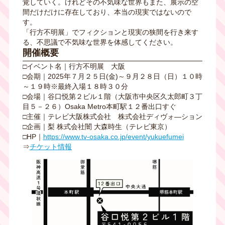
覚していく。けれどその不気味な世界もまた、展示の空
間だけだけに存在しており、本当の現実ではないので
す。
「行方不明展」でフィクションと現実の狭間を行き来す
る、不思議で不気味な世界を体感してください。
開催概要
□イベント名｜行方不明展 大阪
□会期｜2025年７月２５日(金)～９月２８日（日）１０時
～１９時※最終入場１８時３０分
□会場｜谷口悦第２ビル１階（大阪市中央区久太郎町３丁
目５－２６）Osaka Metro本町駅１２番出口すぐ
□主催｜テレビ大阪株式会社 株式会社ディヴォ―ション
□企画｜梨 株式会社闇 大森時生（テレビ東京）
□HP｜
https://www.tv-osaka.co.jp/event/yukuefumei
⇒
チケット情報