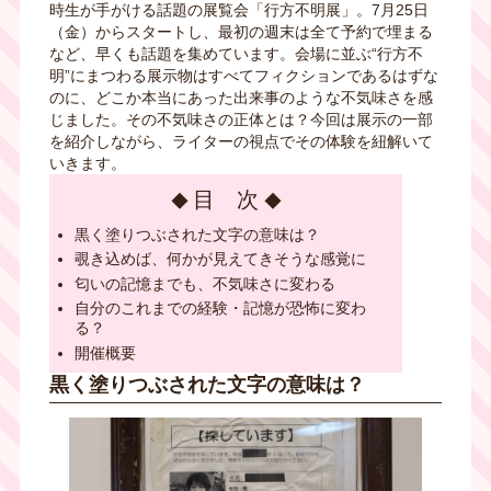
時生が手がける話題の展覧会「行方不明展」。7月25日
（金）からスタートし、最初の週末は全て予約で埋まる
など、早くも話題を集めています。会場に並ぶ“行方不
明”にまつわる展示物はすべてフィクションであるはずな
のに、どこか本当にあった出来事のような不気味さを感
じました。その不気味さの正体とは？今回は展示の一部
を紹介しながら、ライターの視点でその体験を紐解いて
いきます。
目 次
黒く塗りつぶされた文字の意味は？
覗き込めば、何かが見えてきそうな感覚に
匂いの記憶までも、不気味さに変わる
自分のこれまでの経験・記憶が恐怖に変わ
る？
開催概要
黒く塗りつぶされた文字の意味は？