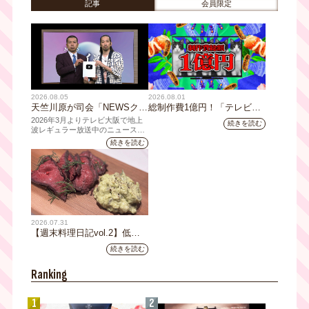
記事
会員限定
2026.08.05
2026.08.01
天竺川原が司会「NEWSクラ
総制作費1億円！「テレビ大
イシス」チャンネル登録者数
阪ネクストIPプロジェクト」
2026年3月よりテレビ大阪で地上
続きを読む
10万人突破！テレビ大阪の番
第1弾採用企画が決定 第2弾
波レギュラー放送中のニュース番
組「NEWSクライシス」が、この
組史上最速記録を更新
応募も締切
続きを読む
たび2026年7月12日(日)に、
YouTubeチャンネル登録者数10万
人を達成しました。
2026.07.31
【週末料理日記vol.2】低温
調理機で作るローストビーフ
続きを読む
レシピ
Ranking
1
2