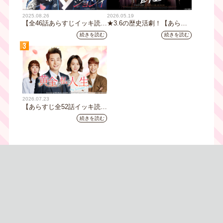
2025.08.26
2026.05.19
【全46話あらすじイッキ読
★3.6の歴史活劇！【あらす
み】韓国ドラマ『火の女神
じ全32話イッキ読み】韓国ド
続きを読む
続きを読む
ジョンイ』｜テレビ大阪 9
ラマ『鉄の王 キム・スロ』
3
月11日（木）朝8時放送スタ
｜テレビ大阪5月20日(水)あ
ート
さ8時00分スタート【TVer配
信あり】
2026.07.23
【あらすじ全52話イッキ読
み】韓国ドラマ『黄金の私の
続きを読む
人生』｜テレビ大阪 月曜～
金曜あさ9時30分放送中