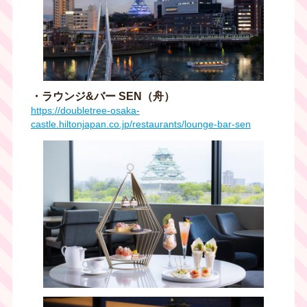
・ラウンジ&バー SEN（舟）
https://doubletree-osaka-
castle.hiltonjapan.co.jp/restaurants/lounge-bar-sen