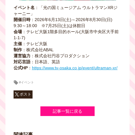
イベント名
：「光の国ミュージアム ウルトラマンXRジ
ャーニー」
開催日時
：2026年6月13日(土)～2026年8月30日(日)
9:30～18:00 ※7月25日(土)は休館日
会場
：テレビ大阪1階多目的ホール(大阪市中央区大手前
1‐1‐7)
主催
：テレビ大阪
制作
：株式会社ABAL
運営協力
：株式会社円谷プロダクション
対応言語
：日本語、英語
公式HP
：
https://www.tv-osaka.co.jp/event/ultraman-xr/
#イベント
ポスト
記事一覧に戻る
関連記事