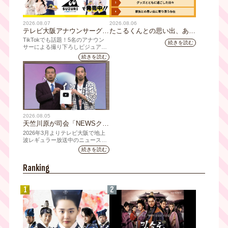
2026.08.07
2026.08.06
テレビ大阪アナウンサーグッ
たこるくんとの思い出、あり
ズの新商品 8月8日(土)に発
ますか？会員のみなさんに聞
TikTokでも話題！5名のアナウン
続きを読む
売！ テーマは「個性全開」5
いてみました
サーによる撮り下ろしビジュアル
を使用した新グッズを発売
人それぞれの"らしさ"を詰め
続きを読む
込んだアイテムが登場
2026.08.05
天竺川原が司会「NEWSクラ
イシス」チャンネル登録者数
2026年3月よりテレビ大阪で地上
10万人突破！テレビ大阪の番
波レギュラー放送中のニュース番
組「NEWSクライシス」が、この
組史上最速記録を更新
続きを読む
たび2026年7月12日(日)に、
YouTubeチャンネル登録者数10万
Ranking
人を達成しました。
1
2