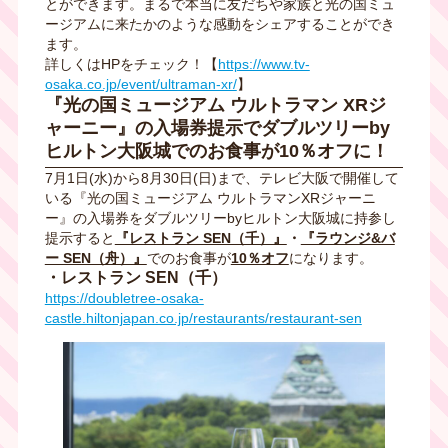
とができます。まるで本当に友だちや家族と光の国ミュ
ージアムに来たかのような感動をシェアすることができ
ます。
詳しくはHPをチェック！【
https://www.tv-
osaka.co.jp/event/ultraman-xr/
】
『光の国ミュージアム ウルトラマン XRジ
ャーニー』の入場券提示でダブルツリーby
ヒルトン大阪城でのお食事が10％オフに！
7月1日(水)から8月30日(日)まで、テレビ大阪で開催して
いる『光の国ミュージアム ウルトラマンXRジャーニ
ー』の入場券をダブルツリーbyヒルトン大阪城に持参し
提示すると
『レストラン SEN（千）』
・
『ラウンジ&バ
ー SEN（舟）』
でのお食事が
10％オフ
になります。
・レストラン SEN（千）
https://doubletree-osaka-
castle.hiltonjapan.co.jp/restaurants/restaurant-sen