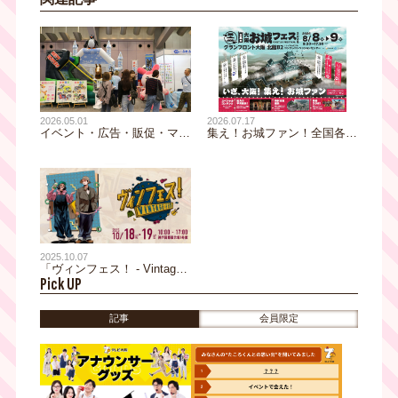
2026.05.01
2026.07.17
イベント・広告・販促・マー
集え！お城ファン！全国各地
ケティング業界に関連する商
のお城PRブースが群雄割
品・サービスが⼀堂に会する
拠！『大阪・お城フェス
イベント業界の為のビジネス
2026』全出展社を発表！迫
ショー『イベントツールウエ
力の甲冑展示も決定！
ストジャパン2026』。今年
も大阪で開催、現在来場登録
を受付中！
2025.10.07
「ヴィンフェス！ - Vintage
Pick UP
Fes! - 2025」開催間近！参加
ショップが自信を持ってオス
スメする“厳選アイテム”を一
記事
会員限定
部ご紹介！