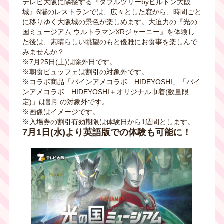
テレビ大阪に隣接する『ダブルツリーbyヒルトン大阪
城』6階のレストランでは、広々とした窓から、時間ごと
に移りゆく大阪城の景色が楽しめます。大迫力の『光の
国ミュージアム ウルトラマンXRジャーニー』を体験し
た後は、素晴らしい眺望のもと優雅にお食事を楽しんで
みませんか？
※7月25日(土)は除外日です。
※朝食ビュッフェは割引の対象外です。
※コラボ商品「パインアメコラボ HIDEYOSHI」「パイ
ンアメコラボ HIDEYOSHI＋オリジナル巾着(数量限
定)」は割引の対象外です。
※画像はイメージです。
※入場券の割引有効期限は体験日から1週間とします。
7月1日(水)より英語版での体験も可能に！